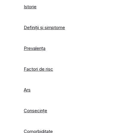
Istorie
Definiții și simptome
Prevalența
Factori de risc
Ars
Consecințe
Comorbiditate