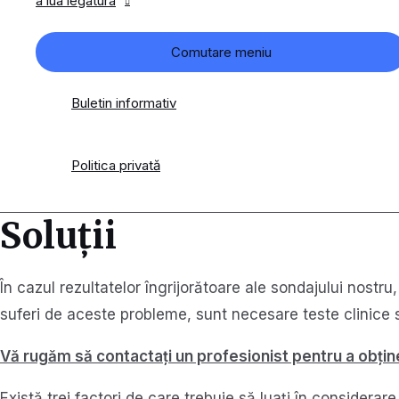
a lua legatura
Comutare meniu
Buletin informativ
Politica privată
Soluții
În cazul rezultatelor îngrijorătoare ale sondajului nost
suferi de aceste probleme, sunt necesare teste clinice 
Vă rugăm să contactați un profesionist pentru a obține
Există trei factori de care trebuie să luați în consider