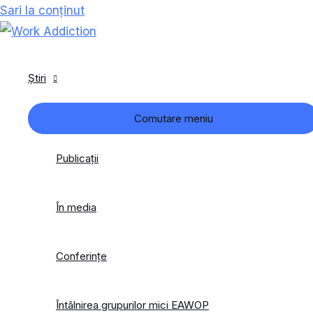
Sari la conținut
Știri
Comutare meniu
Publicaţii
În media
Conferințe
Întâlnirea grupurilor mici EAWOP