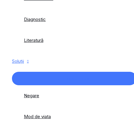
Diagnostic
Literatură
Soluții
Comutare meniu
Negare
Mod de viata