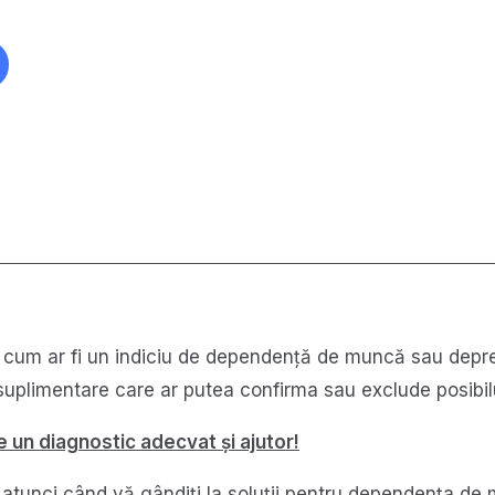
ru, cum ar fi un indiciu de dependență de muncă sau depr
suplimentare care ar putea confirma sau exclude posibil
 un diagnostic adecvat și ajutor!
are atunci când vă gândiți la soluții pentru dependența d