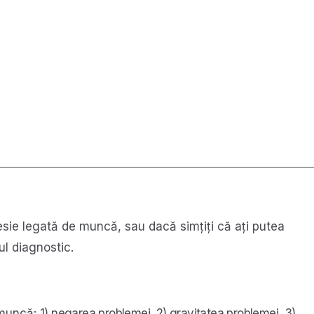
esie legată de muncă, sau dacă simțiți că ați putea
ul diagnostic.
e muncă:
1) negarea problemei, 2
) gravitatea problemei, 3)