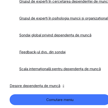
Grupul de experți în cercetarea dependenței de mun
Grupul de experți în psihologia muncii și organizaționa
Sondaj global privind dependența de muncă
Feedback-ul dvs. din sondaj
Scala internațională pentru dependența de muncă
Despre dependența de muncă
Comutare meniu