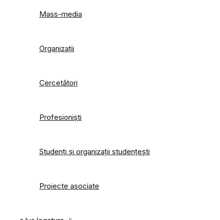
Mass-media
Organizații
Cercetători
Profesionişti
Studenți și organizații studențești
Proiecte asociate