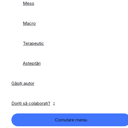
Meso
Macro
Terapeutic
Așteptări
Găsiți ajutor
Doriți să colaborați?
Comutare meniu