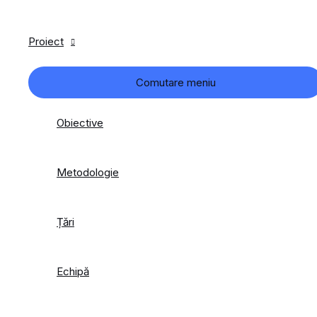
Proiect
Comutare meniu
Obiective
Metodologie
Țări
Echipă