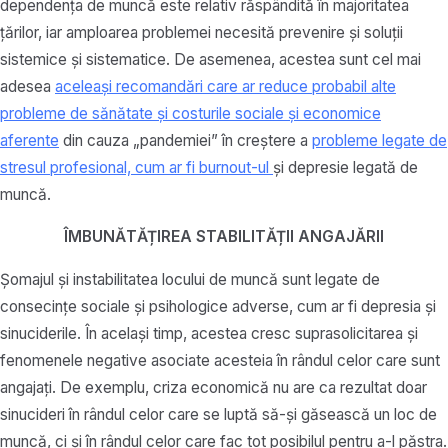
dependența de muncă este relativ răspândită în majoritatea
țărilor, iar amploarea problemei necesită prevenire și soluții
sistemice și sistematice. De asemenea, acestea sunt cel mai
adesea
aceleași recomandări care ar reduce probabil alte
probleme de sănătate și costurile sociale și economice
aferente
din cauza „pandemiei” în creștere a
probleme legate de
stresul profesional, cum ar fi burnout-ul
și depresie legată de
muncă.
ÎMBUNĂTĂȚIREA STABILITĂȚII ANGAJĂRII
Șomajul și instabilitatea locului de muncă sunt legate de
consecințe sociale și psihologice adverse, cum ar fi depresia și
sinuciderile. În același timp, acestea cresc suprasolicitarea și
fenomenele negative asociate acesteia în rândul celor care sunt
angajați. De exemplu, criza economică nu are ca rezultat doar
sinucideri în rândul celor care se luptă să-și găsească un loc de
muncă, ci și în rândul celor care fac tot posibilul pentru a-l păstra.