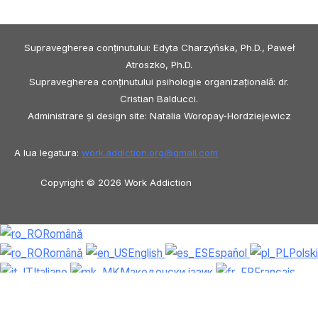
Supravegherea conținutului: Edyta Charzyńska, Ph.D., Paweł
Atroszko, Ph.D.
Supravegherea conținutului psihologie organizațională: dr.
Cristian Balducci.
Administrare și design site: Natalia Woropay-Hordziejewicz
A lua legatura:
work.addiction.org@
gmail.com
Copyright © 2026 Work Addiction
Română
Română
English
Español
Polski
Italiano
Македонски јазик
Français
Slovenščina
Slovenčina
العربية
香港
中文
简体中文
Azərbaycan dili
Čeština