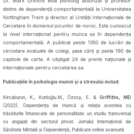
Dr. Mark Griffiths este psiholog autorizat și profesor
distins de dependență comportamentală la Universitatea
Nottingham Trent și director al Unității Internaționale de
Cercetare în domeniul jocurilor de noroc. Este cunoscut
la nivel internațional pentru munca sa în dependența
comportamentală. A publicat peste 1350 de lucrări de
cercetare evaluate de colegi, șase cărți și peste 190 de
capitole de carte. A câștigat 24 de premii naționale și
internaționale pentru cercetarea sa.
Publicațiile în psihologia muncii și a stresului includ:
Kircaburun, K., Kızıloğlu.M., Özsoy, E. &
Griffiths, MD
(2022). Dependența de muncă și relația acesteia cu
trăsăturile întunecate de personalitate: un studiu transversal
cu angajați din sectorul privat. Jurnalul Internațional de
Sănătate Mintală și Dependență, Publicare online avansată