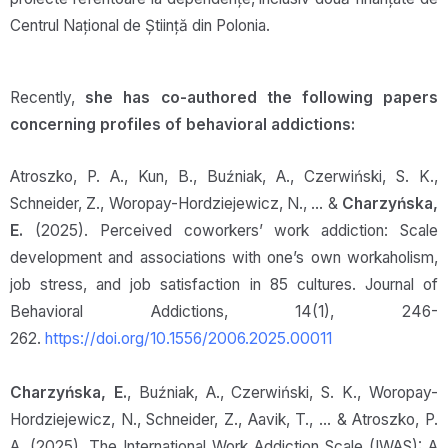
Centrul Național de Știință din Polonia.
Recently,
she has co-authored the following papers
concerning profiles of behavioral addictions:
Atroszko, P. A., Kun, B., Buźniak, A., Czerwiński, S. K.,
Schneider, Z., Woropay-Hordziejewicz, N., … &
Charzyńska,
E.
(2025). Perceived coworkers’ work addiction: Scale
development and associations with one’s own workaholism,
job stress, and job satisfaction in 85 cultures. Journal of
Behavioral Addictions, 14(1), 246-
262.
https://doi.org/10.1556/2006.2025.00011
Charzyńska, E.
, Buźniak, A., Czerwiński, S. K., Woropay-
Hordziejewicz, N., Schneider, Z., Aavik, T., … & Atroszko, P.
A. (2025). The International Work Addiction Scale (IWAS): A