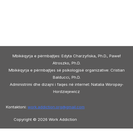
Mbikëqyrja e përmbajtjes: Edyta Charzyńska, Ph.D., Paweł
Atroszko, Ph.D.
Mbikëqyrja e përmbajtjes së psikologjisë organizative: Cristian
Balducci, Ph.D.
Administrimi dhe dizajni i faqes në internet: Natalia Woropay-
Hordziejewicz
Kontaktoni:
work.addiction.org@
gmail.com
Copyright © 2026 Work Addiction