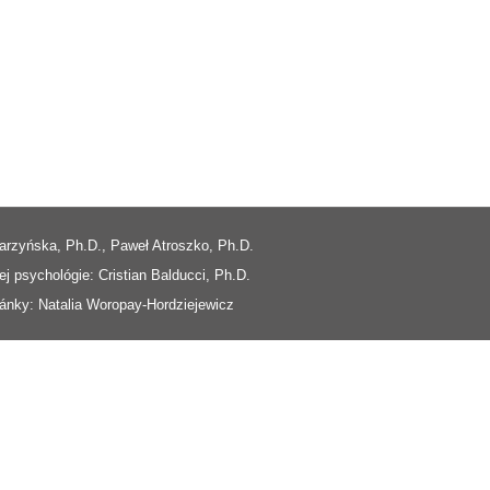
rzyńska, Ph.D., Paweł Atroszko, Ph.D.
j psychológie: Cristian Balducci, Ph.D.
ránky: Natalia Woropay-Hordziejewicz
Polski
Italiano
Македонски јазик
Dansk
Български
Bosanski
ไทย
O‘zbekcha
Türkçe
Հայերեն
한국어
فارسی
Nederlands
N