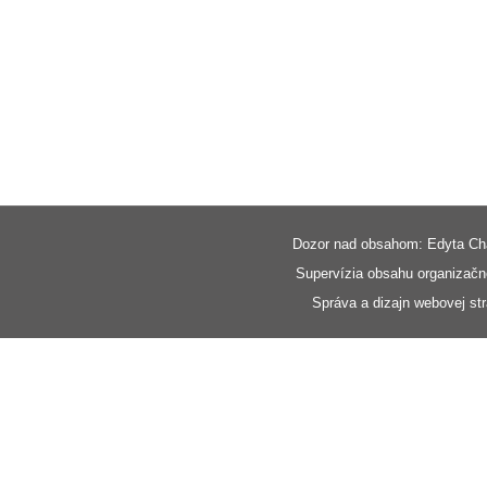
Dozor nad obsahom: Edyta Cha
Supervízia obsahu organizačne
Správa a dizajn webovej st
Slovenčina
Slovenčina
English
Español
简体中文
Azərbaycan dili
Čeština
Magyar
Shqip
Lietuvių kalba
Tiếng Việt
Latviešu valoda
ქართული
Српски језик