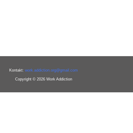
Kontakt:
work.addiction.org@
gmail.com
Copyright © 2026 Work Addiction
Français
Slovenščina
العربية
香港中文
Deutsch
Eesti
עִבְרִית
Ελληνικά
Română
日本語
Русский
हिन्दी
ederlands (België)
Hrvatski
Svenska
Suomi