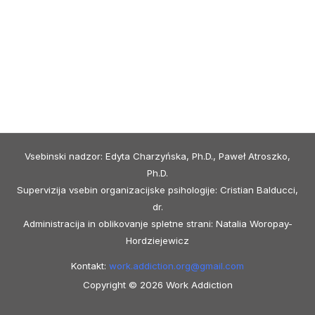
Vsebinski nadzor: Edyta Charzyńska, Ph.D., Paweł Atroszko,
Ph.D.
Supervizija vsebin organizacijske psihologije: Cristian Balducci,
dr.
Administracija in oblikovanje spletne strani: Natalia Woropay-
Hordziejewicz
Kontakt:
work.addiction.org@
gmail.com
Copyright © 2026 Work Addiction