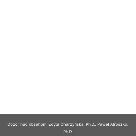
Dozor nad obsahom: Edyta Charzyńska, Ph.D., Paweł Atroszko,
Ph.D.