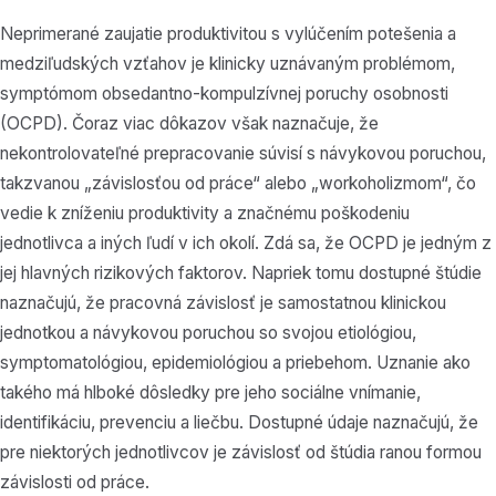
Neprimerané zaujatie produktivitou s vylúčením potešenia a
medziľudských vzťahov je klinicky uznávaným problémom,
symptómom obsedantno-kompulzívnej poruchy osobnosti
(OCPD). Čoraz viac dôkazov však naznačuje, že
nekontrolovateľné prepracovanie súvisí s návykovou poruchou,
takzvanou „závislosťou od práce“ alebo „workoholizmom“, čo
vedie k zníženiu produktivity a značnému poškodeniu
jednotlivca a iných ľudí v ich okolí. Zdá sa, že OCPD je jedným z
jej hlavných rizikových faktorov. Napriek tomu dostupné štúdie
naznačujú, že pracovná závislosť je samostatnou klinickou
jednotkou a návykovou poruchou so svojou etiológiou,
symptomatológiou, epidemiológiou a priebehom. Uznanie ako
takého má hlboké dôsledky pre jeho sociálne vnímanie,
identifikáciu, prevenciu a liečbu. Dostupné údaje naznačujú, že
pre niektorých jednotlivcov je závislosť od štúdia ranou formou
závislosti od práce.