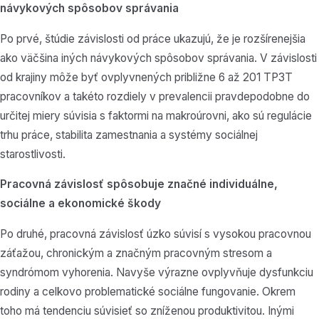
návykových spôsobov správania
Po prvé, štúdie závislosti od práce ukazujú, že je rozšírenejšia
ako väčšina iných návykových spôsobov správania. V závislosti
od krajiny môže byť ovplyvnených približne 6 až 201 TP3T
pracovníkov a takéto rozdiely v prevalencii pravdepodobne do
určitej miery súvisia s faktormi na makroúrovni, ako sú regulácie
trhu práce, stabilita zamestnania a systémy sociálnej
starostlivosti.
Pracovná závislosť spôsobuje značné individuálne,
sociálne a ekonomické škody
Po druhé, pracovná závislosť úzko súvisí s vysokou pracovnou
záťažou, chronickým a značným pracovným stresom a
syndrómom vyhorenia. Navyše výrazne ovplyvňuje dysfunkciu
rodiny a celkovo problematické sociálne fungovanie. Okrem
toho má tendenciu súvisieť so zníženou produktivitou. Inými