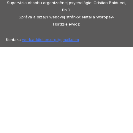
Supervízia obsahu organizačnej psychológie: Cristian Balducci,
Ph.D.
Správa a dizajn webovej stránky: Natalia Woropay-
Hordziejewicz
Kontakt:
work.addiction.org@
gmail.com
Copyright © 2026 Work Addiction
Slovenčina
Slovenčina
English
Español
Polski
Italiano
Македонски јазик
Français
Slovenščina
العربية
香港中文
简体中文
Azərbaycan dili
Čeština
Dansk
Български
Bosanski
Deutsch
Eesti
עִבְרִית
Ελληνικά
Magyar
Shqip
Lietuvių kalba
Tiếng Việt