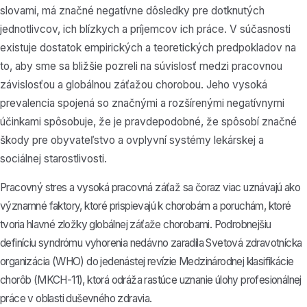
slovami, má značné negatívne dôsledky pre dotknutých
jednotlivcov, ich blízkych a príjemcov ich práce. V súčasnosti
existuje dostatok empirických a teoretických predpokladov na
to, aby sme sa bližšie pozreli na súvislosť medzi pracovnou
závislosťou a globálnou záťažou chorobou. Jeho vysoká
prevalencia spojená so značnými a rozšírenými negatívnymi
účinkami spôsobuje, že je pravdepodobné, že spôsobí značné
škody pre obyvateľstvo a ovplyvní systémy lekárskej a
sociálnej starostlivosti.
Pracovný stres a vysoká pracovná záťaž sa čoraz viac uznávajú ako
významné faktory, ktoré prispievajú k chorobám a poruchám, ktoré
tvoria hlavné zložky globálnej záťaže chorobami. Podrobnejšiu
definíciu syndrómu vyhorenia nedávno zaradila Svetová zdravotnícka
organizácia (WHO) do jedenástej revízie Medzinárodnej klasifikácie
chorôb (MKCH-11), ktorá odráža rastúce uznanie úlohy profesionálnej
práce v oblasti duševného zdravia.