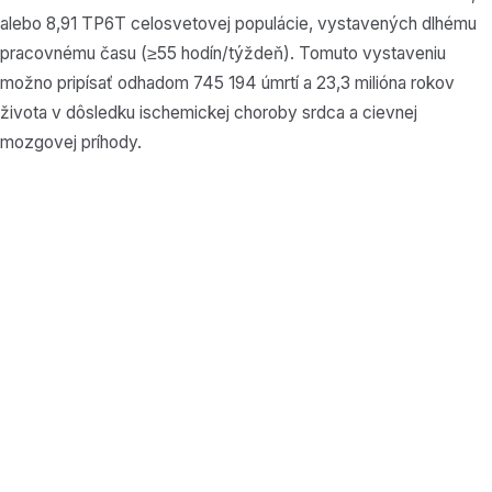
alebo 8,91 TP6T celosvetovej populácie, vystavených dlhému
pracovnému času (≥55 hodín/týždeň). Tomuto vystaveniu
možno pripísať odhadom 745 194 úmrtí a 23,3 milióna rokov
života v dôsledku ischemickej choroby srdca a cievnej
mozgovej príhody.