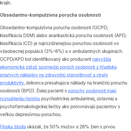
krajín.
Obsedantno-kompulzívna porucha osobnosti
Obsedantno-kompulzívna porucha osobnosti (OCPD;
klasifikácia DSM) alebo anankastická porucha osobnosti (APD;
klasifikácia ICD) je najrozšírenejšou poruchou osobnosti vo
všeobecnej populácii (3%–8%) a v ambulantných skupinách.
OCPD/APD bol identifikovaný ako producent
najvyššia
ekonomická záťaž spomedzi porúch osobnosti z hľadiska
priamych nákladov na zdravotnú starostlivosť a straty
produktivity
, dokonca presahujúce náklady na hraničnú poruchu
osobnosti (BPD). Ďalej pacienti s
poruchy osobnosti majú
rozsiahlejšiu históriu
psychiatrickej ambulantnej, ústavnej a
psychofarmakologickej liečby ako porovnávajú pacientov s
veľkou depresívnou poruchou.
Fínska štúdia
ukázali, že 50% mužov a 28% žien s prvou