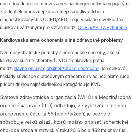
epizódou depresie medzi zamestnanými jednotlivcami prijatými
z jednotiek pracovnej zdravotnej starostlivosti bolo
diagnostikovaných s OCPD/APD. To je v súlade s veľkosťami
účinkov uvádzanými pre vzťah medzi
OCPD/APD a vyhorenie
.
Kardiovaskulárne ochorenia a iné zdravotné problémy
Neuropsychiatrické poruchy a neprenosné choroby, ako sú
kardiovaskulárne choroby (CVD) a cukrovka, patria
medzi
hlavné príčiny globálnej záťaže chorobami
. Ich celkové
náklady súvisiace s pracovným stresom sú viac než alarmujúce,
pričom druhou najnákladnejšou kategóriou je KVO.
Svetová zdravotnícka organizácia (WHO) a Medzinárodná
organizácia práce (ILO) odhadujú, že vystavenie dlhému
pracovnému času (≥ 55 hodín/týždeň) je bežné a
spôsobuje veľkú záťaž, ktorú možno pripísať ischemickej
chorobe srdca a mŕtvici.
V roku 2016 bolo 488 miliónov ľudí,