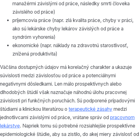
manažérmi závislými od práce, následky smrti človeka
závislého od práce)
príjemcovia práce (napr. zlá kvalita práce, chyby v práci,
ako sú lekárske chyby lekárov závislých od práce a
syndróm vyhorenia)
ekonomické (napr. náklady na zdravotnú starostlivosť,
znížená produktivita)
Väčšina dostupných údajov má korelačný charakter a ukazuje
súvislosti medzi závislosťou od práce a potenciálnymi
negatívnymi dôsledkami. Len málo prospektívnych alebo
dlhodobých štúdií však naznačuje náhodnú úlohu pracovnej
závislosti pri funkčných poruchách. Sú podporené prípadovými
štúdiami a klinickou literatúrou o
terapeutické zásahy
medzi
jednotlivcami závislými od práce, vrátane správ od
pracovnom
lekárstve
. Napriek tomu sú potrebné rozsiahlejšie prospektívne
epidemiologické štúdie, aby sa zistilo, do akej miery závislosť od