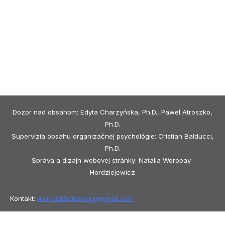
Dozor nad obsahom: Edyta Charzyńska, Ph.D., Paweł Atroszko,
Ph.D.
Supervízia obsahu organizačnej psychológie: Cristian Balducci,
Ph.D.
Správa a dizajn webovej stránky: Natalia Woropay-
Hordziejewicz
Kontakt:
work.addiction.org@
gmail.com
Copyright © 2026 Work Addiction