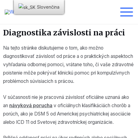
Slovenčina
Diagnostika závislosti na práci
Na tejto stránke diskutujeme o tom, ako možno
diagnostikovať závislosť od práce a o praktických aspektoch
vyhľadania odbornej pomoci, vrátane toho, či vaše zdravotné
poistenie môže pokrývať klinickú pomoc pri kompulzívnych
problémoch súvisiacich s prácou.
V súčasnosti nie je pracovná závislosť oficiálne uznaná ako
an
návyková porucha
v oficiálnych klasifikáciách chorôb a
porúch, ako je DSM 5 od Americkej psychiatrickej asociácie
alebo ICD 11 od Svetovej zdravotníckej organizácie.
Prílišná oddanosť práci na úkor rodinných alebo sociálnych