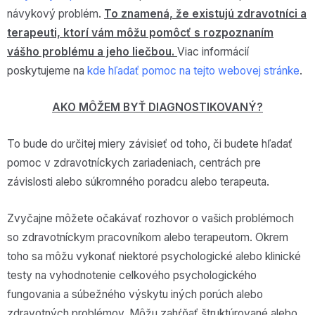
návykový problém.
To znamená, že existujú zdravotníci a
terapeuti, ktorí vám môžu pomôcť s rozpoznaním
vášho problému a jeho liečbou.
Viac informácií
poskytujeme na
kde hľadať pomoc na tejto webovej stránke
.
AKO MÔŽEM BYŤ DIAGNOSTIKOVANÝ?
To bude do určitej miery závisieť od toho, či budete hľadať
pomoc v zdravotníckych zariadeniach, centrách pre
závislosti alebo súkromného poradcu alebo terapeuta.
Zvyčajne môžete očakávať rozhovor o vašich problémoch
so zdravotníckym pracovníkom alebo terapeutom. Okrem
toho sa môžu vykonať niektoré psychologické alebo klinické
testy na vyhodnotenie celkového psychologického
fungovania a súbežného výskytu iných porúch alebo
zdravotných problémov. Môžu zahŕňať štruktúrované alebo