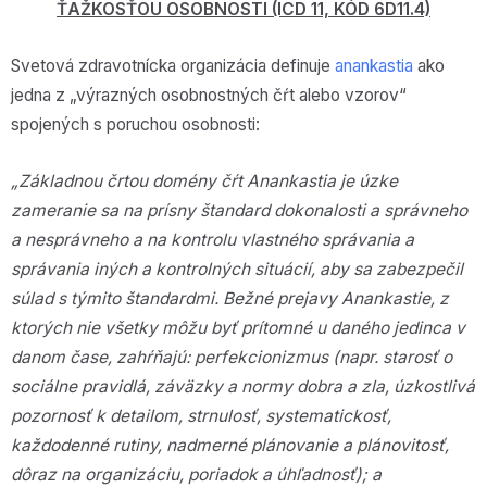
ŤAŽKOSŤOU OSOBNOSTI (ICD 11, KÓD 6D11.4)
Svetová zdravotnícka organizácia definuje
anankastia
ako
jedna z „výrazných osobnostných čŕt alebo vzorov“
spojených s poruchou osobnosti:
„Základnou črtou domény čŕt Anankastia je úzke
zameranie sa na prísny štandard dokonalosti a správneho
a nesprávneho a na kontrolu vlastného správania a
správania iných a kontrolných situácií, aby sa zabezpečil
súlad s týmito štandardmi. Bežné prejavy Anankastie, z
ktorých nie všetky môžu byť prítomné u daného jedinca v
danom čase, zahŕňajú: perfekcionizmus (napr. starosť o
sociálne pravidlá, záväzky a normy dobra a zla, úzkostlivá
pozornosť k detailom, strnulosť, systematickosť,
každodenné rutiny, nadmerné plánovanie a plánovitosť,
dôraz na organizáciu, poriadok a úhľadnosť); a