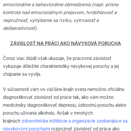
emocionálne a behaviorálne obmedzenia (napr. prísna
kontrola nad emocionálnym prejavom, tvrdohlavosť a
nepružnosť, vyhýbanie sa riziku, vytrvalosť a
deliberatívnosť).
ZÁVISLOSŤ NA PRÁCI AKO NÁVYKOVÁ PORUCHA
Čoraz viac štúdií však ukazuje, že pracovná závislosť
vykazuje dôležité charakteristiky návykovej poruchy a jej
chápanie sa vyvíja.
V súčasnosti vám vo väčšine krajín sveta nemožno oficiálnu
diagnostikovať závislosť od práce tak, ako vám možno
medicínsky diagnostikovať depresiu, úzkostnú poruchu alebo
poruchu užívania alkoholu. Avšak v mnohých
krajinách
zdravotnícke inštitúcie a organizácie zaoberajúce sa
návykovými poruchami
rozpoznať závislosť od práce ako