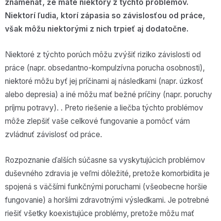
znamenať, že máte niektorý z týchto problémov.
Niektorí ľudia, ktorí zápasia so závislosťou od práce,
však môžu niektorými z nich trpieť aj dodatočne.
Niektoré z týchto porúch môžu zvýšiť riziko závislosti od
práce (napr. obsedantno-kompulzívna porucha osobnosti),
niektoré môžu byť jej príčinami aj následkami (napr. úzkosť
alebo depresia) a iné môžu mať bežné príčiny (napr. poruchy
príjmu potravy). . Preto riešenie a liečba týchto problémov
môže zlepšiť vaše celkové fungovanie a pomôcť vám
zvládnuť závislosť od práce.
Rozpoznanie ďalších súčasne sa vyskytujúcich problémov
duševného zdravia je veľmi dôležité, pretože komorbidita je
spojená s väčšími funkčnými poruchami (všeobecne horšie
fungovanie) a horšími zdravotnými výsledkami. Je potrebné
riešiť všetky koexistujúce problémy, pretože môžu mať