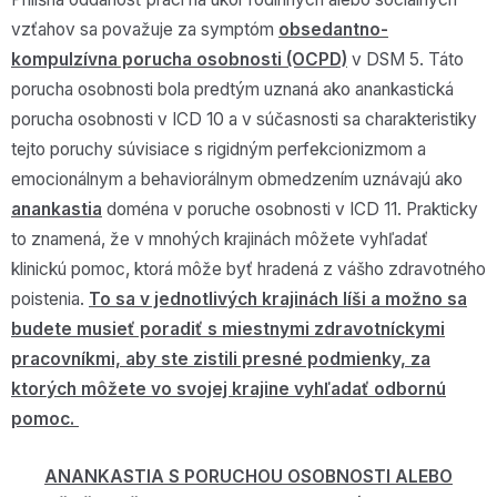
vzťahov sa považuje za symptóm
obsedantno-
kompulzívna porucha osobnosti (OCPD)
v DSM 5. Táto
porucha osobnosti bola predtým uznaná ako anankastická
porucha osobnosti v ICD 10 a v súčasnosti sa charakteristiky
tejto poruchy súvisiace s rigidným perfekcionizmom a
emocionálnym a behaviorálnym obmedzením uznávajú ako
anankastia
doména v poruche osobnosti v ICD 11. Prakticky
to znamená, že v mnohých krajinách môžete vyhľadať
klinickú pomoc, ktorá môže byť hradená z vášho zdravotného
poistenia.
To sa v jednotlivých krajinách líši a možno sa
budete musieť poradiť s miestnymi zdravotníckymi
pracovníkmi, aby ste zistili presné podmienky, za
ktorých môžete vo svojej krajine vyhľadať odbornú
pomoc.
ANANKASTIA S PORUCHOU OSOBNOSTI ALEBO