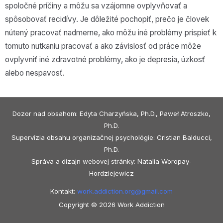
spoločné príčiny a môžu sa vzájomne ovplyvňovať a
spôsobovať recidívy. Je dôležité pochopiť, prečo je človek
nútený pracovať nadmerne, ako môžu iné problémy prispieť k
tomuto nutkaniu pracovať a ako závislosť od práce môže
ovplyvniť iné zdravotné problémy, ako je depresia, úzkosť
alebo nespavosť.
Dozor nad obsahom: Edyta Charzyńska, Ph.D., Paweł Atroszko,
Ph.D.
Supervízia obsahu organizačnej psychológie: Cristian Balducci,
Ph.D.
Správa a dizajn webovej stránky: Natalia Woropay-
Hordziejewicz
Kontakt:
work.addiction.org@
gmail.com
Copyright © 2026 Work Addiction