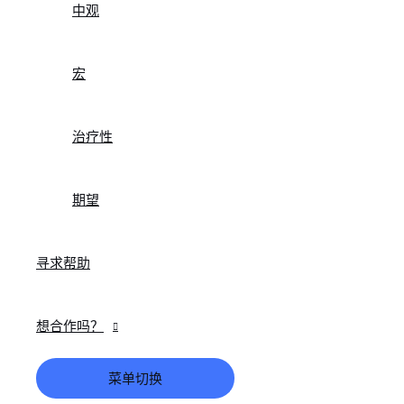
中观
宏
治疗性
期望
寻求帮助
想合作吗？
菜单切换