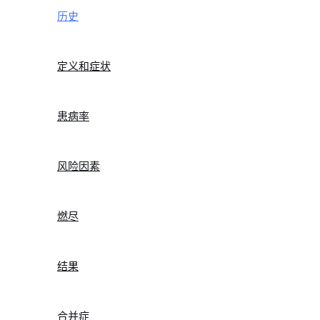
历史
定义和症状
患病率
风险因素
燃尽
结果
合并症