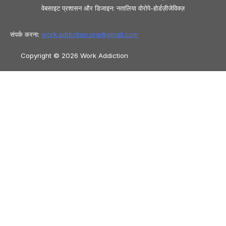
वेबसाइट प्रशासन और डिजाइन: नतालिया वोरोपे-होर्डज़ीजेविक्ज़
संपर्क करना:
work.addiction.org@
gmail.com
Copyright © 2026 Work Addiction
हिन्दी
हिन्दी
English
Español
Polski
Italiano
Македонски јазик
Français
Slovenščina
Slovenčina
العربية
香港
中文
简体中文
Azərbaycan dili
Čeština
Dansk
Български
Bosanski
Deutsch
Eesti
עִבְרִית
Ελληνικά
Magyar
Shqip
Lietuvių kalba
Tiếng Việt
ไทย
O‘zbekcha
Türkçe
Հայերեն
Română
日本語
Русский
Latviešu