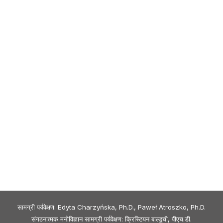
सामग्री पर्यवेक्षण: Edyta Charzyńska, Ph.D., Paweł Atroszko, Ph.D.
संगठनात्मक मनोविज्ञान सामग्री पर्यवेक्षण: क्रिस्टियन बाल्डुची, पीएच.डी.