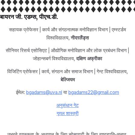
बायरन जी. एडम्स, पीएच.डी.
सहायक प्रोफेसर | कार्य और संगठनात्मक मनोविज्ञान विभाग | एम्स्टर्डम
विश्वविद्यालय,
नीदरलैंड्स
सीनियर रिसर्च एसोसिएट | औद्योगिक मनोविज्ञान और लोक प्रबंधन विभाग |
जोहान्सबर्ग विश्वविद्यालय,
दक्षिण अफ्रीका
विजिटिंग प्रोफेसर | कार्य, संगठन और समाज विभाग | गेन्ट विश्वविद्यालय,
बेल्जियम
ईमेल:
bgadams@uva.nl
या
bgadams22@gmail.com
अनुसंधान गेट
गूगल शास्त्री
उभरते वयस्कता के अध्ययन के लिए सोसायटी के लिए राष्ट्रपति-चुनाव