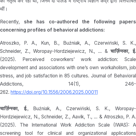
का नेतृत्व कर रही थीं, जिनमें दो पोलैंड में राष्ट्रीय विज्ञान केंद्र द्वारा वित्तपोषित
थीं।
Recently,
she has co-authored the following papers
concerning profiles of behavioral addictions:
Atroszko, P. A., Kun, B., Buźniak, A., Czerwiński, S. K.,
Schneider, Z., Woropay-Hordziejewicz, N., … &
चार्ज़िन्स्का, ई
(2025). Perceived coworkers’ work addiction: Scale
development and associations with one’s own workaholism, job
stress, and job satisfaction in 85 cultures. Journal of Behavioral
Addictions, 14(1), 246-
262.
https://doi.org/10.1556/2006.2025.00011
चार्ज़िन्स्का, ई.
, Buźniak, A., Czerwiński, S. K., Woropay
Hordziejewicz, N., Schneider, Z., Aavik, T., … & Atroszko, P. A.
(2025). The International Work Addiction Scale (IWAS): A
screening tool for clinical and organizational applications