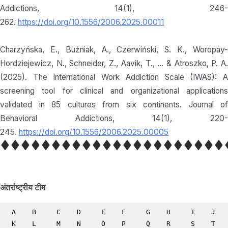
Addictions, 14(1), 246-
262.
https://doi.org/10.1556/2006.2025.00011
Charzyńska, E., Buźniak, A., Czerwiński, S. K., Woropay-
Hordziejewicz, N., Schneider, Z., Aavik, T., … & Atroszko, P. A.
(2025). The International Work Addiction Scale (IWAS): A
screening tool for clinical and organizational applications
validated in 85 cultures from six continents. Journal of
Behavioral Addictions, 14(1), 220-
245.
https://doi.org/10.1556/2006.2025.00005
अंतर्राष्ट्रीय टीम
A
B
C
D
E
F
G
H
I
J
K
L
M
N
O
P
Q
R
S
T