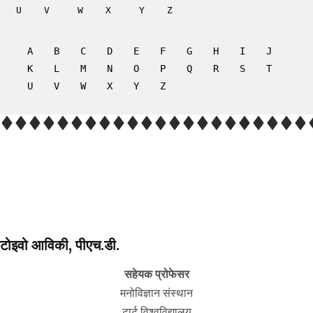
U
V
W
X
Y
Z
A
B
C
D
E
F
G
H
I
J
K
L
M
N
O
P
Q
R
S
T
U
V
W
X
Y
Z
टोइवो आविकी
, पीएच.डी.
सहेयक प्रोफेसर
मनोविज्ञान संस्थान
टार्टू विश्वविद्यालय