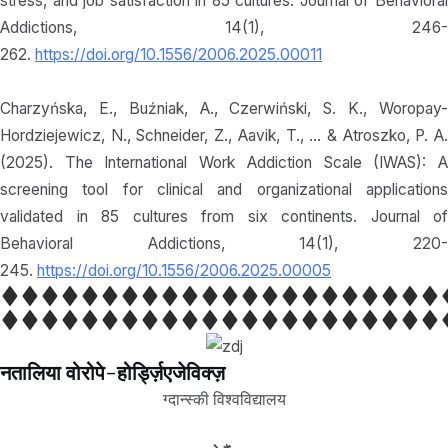
stress, and job satisfaction in 85 cultures. Journal of Behavioral
Addictions, 14(1), 246-
262.
https://doi.org/10.1556/2006.2025.00011
Charzyńska, E., Buźniak, A., Czerwiński, S. K., Woropay-
Hordziejewicz, N., Schneider, Z., Aavik, T., … & Atroszko, P. A.
(2025). The International Work Addiction Scale (IWAS): A
screening tool for clinical and organizational applications
validated in 85 cultures from six continents. Journal of
Behavioral Addictions, 14(1), 220-
245.
https://doi.org/10.1556/2006.2025.00005
नतालिया वोरोपे-होर्ड्ज़िएजेविक्ज़
ग्दान्स्की विश्वविद्यालय