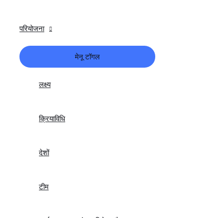
परियोजना
मेनू टॉगल
लक्ष्य
क्रियाविधि
देशों
टीम