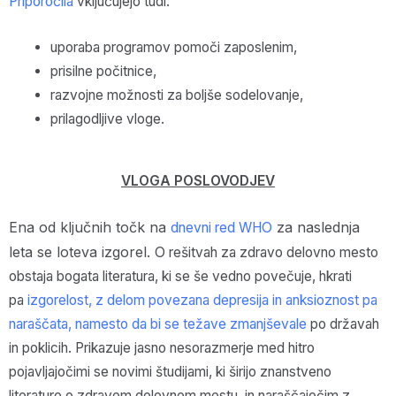
Priporočila
vključujejo tudi:
uporaba programov pomoči zaposlenim,
prisilne počitnice,
razvojne možnosti za boljše sodelovanje,
prilagodljive vloge.
VLOGA POSLOVODJEV
Ena od ključnih točk na
za naslednja
dnevni red WHO
leta se loteva
izgorel.
O rešitvah za zdravo delovno mesto
obstaja bogata literatura, ki se še vedno povečuje, hkrati
pa
izgorelost, z delom povezana depresija in anksioznost pa
naraščata, namesto da bi se težave zmanjševale
po državah
in poklicih. Prikazuje jasno nesorazmerje med hitro
pojavljajočimi se novimi študijami, ki širijo znanstveno
literaturo o zdravem delovnem mestu, in naraščajočim z