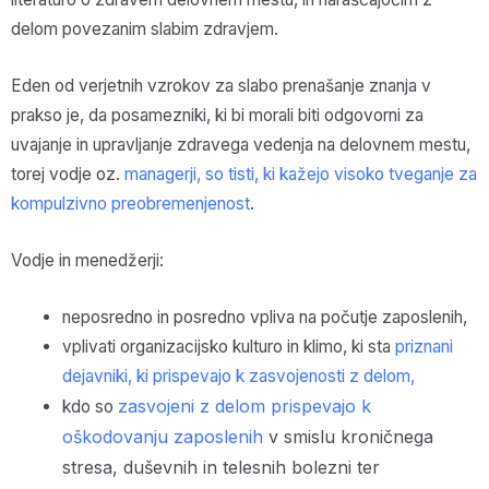
delom povezanim slabim zdravjem.
Eden od verjetnih vzrokov za slabo prenašanje znanja v
prakso je, da posamezniki, ki bi morali biti odgovorni za
uvajanje in upravljanje zdravega vedenja na delovnem mestu,
torej vodje oz.
managerji, so tisti, ki kažejo visoko tveganje za
kompulzivno preobremenjenost
.
Vodje in menedžerji:
neposredno in posredno vpliva na počutje zaposlenih,
vplivati organizacijsko kulturo in klimo, ki sta
priznani
dejavniki, ki prispevajo k zasvojenosti z delom,
zasvojeni z delom prispevajo k
kdo so
oškodovanju zaposlenih
v smislu kroničnega
stresa, duševnih in telesnih bolezni ter