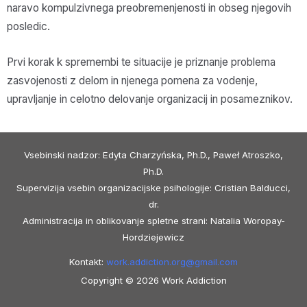
naravo kompulzivnega preobremenjenosti in obseg njegovih
posledic.
Prvi korak k spremembi te situacije je priznanje problema
zasvojenosti z delom in njenega pomena za vodenje,
upravljanje in celotno delovanje organizacij in posameznikov.
Vsebinski nadzor: Edyta Charzyńska, Ph.D., Paweł Atroszko,
Ph.D.
Supervizija vsebin organizacijske psihologije: Cristian Balducci,
dr.
Administracija in oblikovanje spletne strani: Natalia Woropay-
Hordziejewicz
Kontakt:
work.addiction.org@
gmail.com
Copyright © 2026 Work Addiction