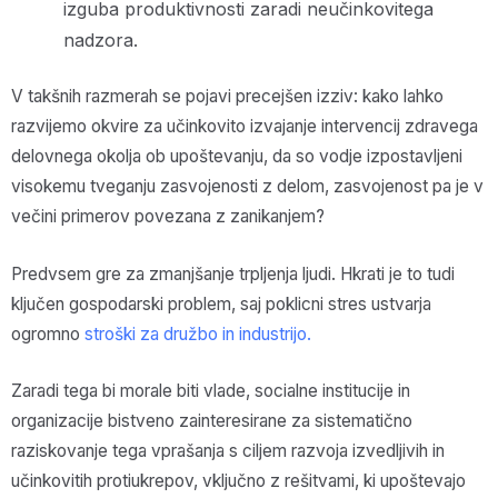
izguba produktivnosti zaradi neučinkovitega
nadzora.
V takšnih razmerah se pojavi precejšen izziv: kako lahko
razvijemo okvire za učinkovito izvajanje intervencij zdravega
delovnega okolja ob upoštevanju, da so vodje izpostavljeni
visokemu tveganju zasvojenosti z delom, zasvojenost pa je v
večini primerov povezana z zanikanjem?
Predvsem gre za zmanjšanje trpljenja ljudi. Hkrati je to tudi
ključen gospodarski problem, saj poklicni stres ustvarja
ogromno
stroški za družbo in industrijo.
Zaradi tega bi morale biti vlade, socialne institucije in
organizacije bistveno zainteresirane za sistematično
raziskovanje tega vprašanja s ciljem razvoja izvedljivih in
učinkovitih protiukrepov, vključno z rešitvami, ki upoštevajo