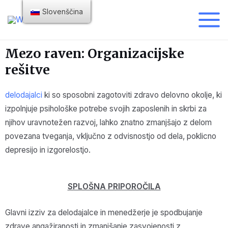
Slovenščina
Mezo raven: Organizacijske
rešitve
delodajalci
ki so sposobni zagotoviti zdravo delovno okolje, ki
izpolnjuje psihološke potrebe svojih zaposlenih in skrbi za
njihov uravnotežen razvoj, lahko znatno zmanjšajo z delom
povezana tveganja, vključno z odvisnostjo od dela, poklicno
depresijo in izgorelostjo.
SPLOŠNA PRIPOROČILA
Glavni izziv za delodajalce in menedžerje je spodbujanje
zdrave angažiranosti in zmanjšanje zasvojenosti z