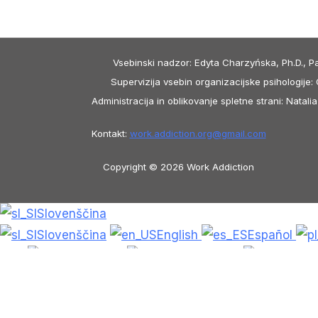
Vsebinski nadzor: Edyta Charzyńska, Ph.D., P
Supervizija vsebin organizacijske psihologije: C
Administracija in oblikovanje spletne strani: Nata
Kontakt:
work.addiction.org@
gmail.com
Copyright © 2026 Work Addiction
Slovenščina
Slovenščina
English
Español
中文
简体中文
Azərbaycan dili
Češt
Magyar
Shqip
Lietuvių kalba
Tiế
हिन्दी
Latviešu valoda
ქართული