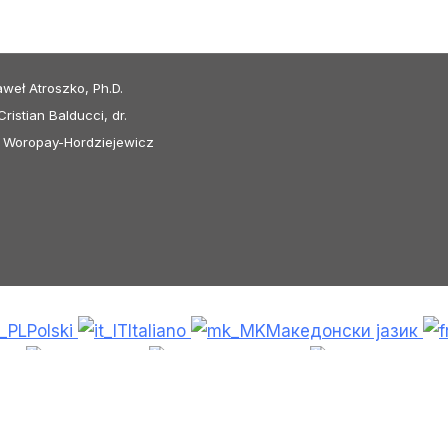
aweł Atroszko, Ph.D.
ristian Balducci, dr.
lia Woropay-Hordziejewicz
Polski
Italiano
Македонски јазик
ina
Dansk
Български
Bosansk
ng Việt
ไทย
O‘zbekcha
Türkçe
Հ
Српски језик
한국어
فارسی
Ne