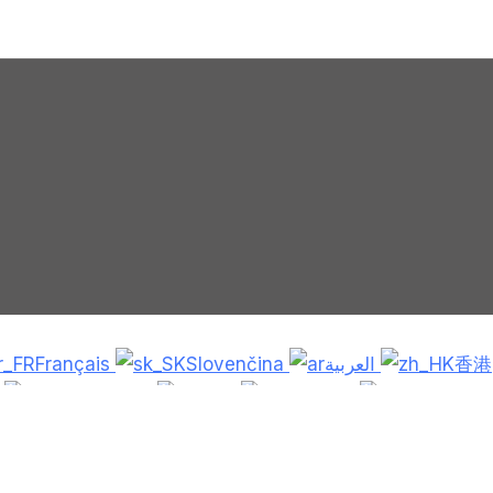
Français
Slovenčina
العربية
香港
i
Deutsch
Eesti
עִבְרִית
Ελληνικά
այերեն
Română
日本語
Русский
derlands
Nederlands (België)
Hrvatski