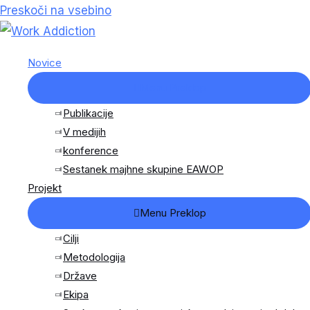
Preskoči na vsebino
Novice
Menu Preklop
Publikacije
V medijih
konference
Sestanek majhne skupine EAWOP
Projekt
Menu Preklop
Cilji
Metodologija
Države
Ekipa