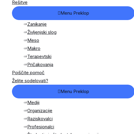
Rešitve
Menu Preklop
Zanikanje
Življenjski slog
Meso
Makro
Terapevtski
Pričakovanja
Poiščite pomoč
Želite sodelovati?
Menu Preklop
Mediji
Organizacije
Raziskovalci
Profesionalci