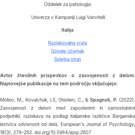
Oddelek za psihologijo
Univerza v Kampaniji Luigi Vanvitelli
Italija
Raziskovalna vrata
Google Učenjak
Spletna stran
Avtor številnih prispevkov o zasvojenosti z delom.
Najnovejše publikacije na tem področju vključujejo:
Molino, M., Kovalchuk, LS, Ghislieri, C., &
Spagnoli, P.
(2022)
Zasvojenost z delom med zaposlenimi in samostojnimi
podjetniki: raziskava na podlagi italijanske različice
Bergensk
lestvica odvisnosti od dela. European's Journal of Psychology,
18(3), 279–292. doi.org/10.5964/ejop.2607