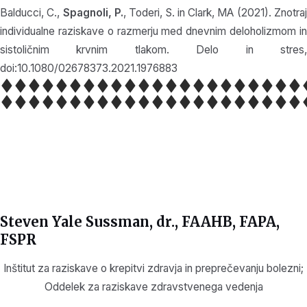
Balducci, C.,
Spagnoli, P.
, Toderi, S. in Clark, MA (2021). Znotra
individualne raziskave o razmerju med dnevnim deloholizmom in
sistoličnim krvnim tlakom. Delo in stres,
doi:10.1080/02678373.2021.1976883
Steven Yale Sussman, dr., FAAHB, FAPA,
FSPR
Inštitut za raziskave o krepitvi zdravja in preprečevanju bolezni;
Oddelek za raziskave zdravstvenega vedenja