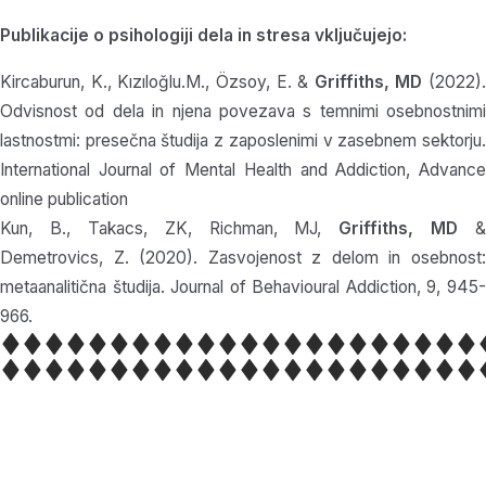
Publikacije o psihologiji dela in stresa vključujejo:
Kircaburun, K., Kızıloğlu.M., Özsoy, E. &
Griffiths, MD
(2022).
Odvisnost od dela in njena povezava s temnimi osebnostnimi
lastnostmi: presečna študija z zaposlenimi v zasebnem sektorju.
International Journal of Mental Health and Addiction, Advance
online publication
Kun, B., Takacs, ZK, Richman, MJ,
Griffiths, MD
&
Demetrovics, Z. (2020). Zasvojenost z delom in osebnost:
metaanalitična študija. Journal of Behavioural Addiction, 9, 945-
966.