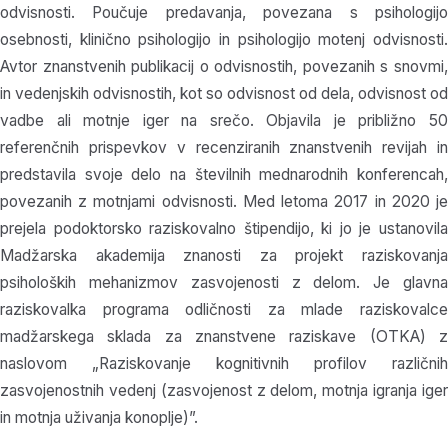
odvisnosti. Poučuje predavanja, povezana s psihologijo
osebnosti, klinično psihologijo in psihologijo motenj odvisnosti.
Avtor znanstvenih publikacij o odvisnostih, povezanih s snovmi,
in vedenjskih odvisnostih, kot so odvisnost od dela, odvisnost od
vadbe ali motnje iger na srečo. Objavila je približno 50
referenčnih prispevkov v recenziranih znanstvenih revijah in
predstavila svoje delo na številnih mednarodnih konferencah,
povezanih z motnjami odvisnosti. Med letoma 2017 in 2020 je
prejela podoktorsko raziskovalno štipendijo, ki jo je ustanovila
Madžarska akademija znanosti za projekt raziskovanja
psiholoških mehanizmov zasvojenosti z delom. Je glavna
raziskovalka programa odličnosti za mlade raziskovalce
madžarskega sklada za znanstvene raziskave (OTKA) z
naslovom „Raziskovanje kognitivnih profilov različnih
zasvojenostnih vedenj (zasvojenost z delom, motnja igranja iger
in motnja uživanja konoplje)”.