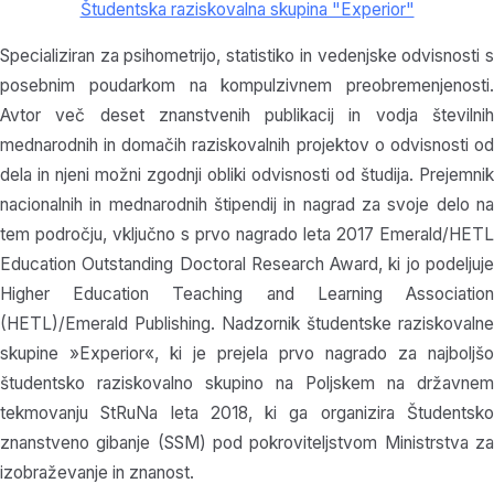
Študentska raziskovalna skupina "Experior"
Specializiran za psihometrijo, statistiko in vedenjske odvisnosti s
posebnim poudarkom na kompulzivnem preobremenjenosti.
Avtor več deset znanstvenih publikacij in vodja številnih
mednarodnih in domačih raziskovalnih projektov o odvisnosti od
dela in njeni možni zgodnji obliki odvisnosti od študija. Prejemnik
nacionalnih in mednarodnih štipendij in nagrad za svoje delo na
tem področju, vključno s prvo nagrado leta 2017 Emerald/HETL
Education Outstanding Doctoral Research Award, ki jo podeljuje
Higher Education Teaching and Learning Association
(HETL)/Emerald Publishing. Nadzornik študentske raziskovalne
skupine »Experior«, ki je prejela prvo nagrado za najboljšo
študentsko raziskovalno skupino na Poljskem na državnem
tekmovanju StRuNa leta 2018, ki ga organizira Študentsko
znanstveno gibanje (SSM) pod pokroviteljstvom Ministrstva za
izobraževanje in znanost.