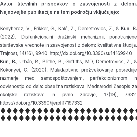
Avtor številnih prispevkov o zasvojenosti z delom.
Najnovejše publikacije na tem področju vključujejo:
Kenyhercz, V., Frikker, G., Kaló, Z., Demetrovics, Z., &
Kun, B
(2022). Disfunkcionalni družinski mehanizmi, ponotranjene
starševske vrednote in zasvojenost z delom: kvalitativna študija.
Trajnost, 14(16), 9940. http://dx.doi.org/10.3390/su14169940
Kun, B.
, Urbán, R., Bőthe, B., Griffiths, MD, Demetrovics, Z., 
Kökönyei, G. (2020). Maladaptivno prežvekovanje posreduje
razmerje med samospoštovanjem, perfekcionizmom in
odvisnostjo od dela: obsežna raziskava. Mednarodni časopis za
okoljske raziskave in javno zdravje, 17(19), 7332.
https://doi.org/10.3390/ijerph17197332