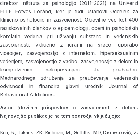
direktor Inštituta za psihologijo (2011–2021) na Univerzi
ELTE Eötvös Loránd, kjer je tudi ustanovil Oddelek za
klinično psihologijo in zasvojenost. Objavil je več kot 400
raziskovalnih člankov o epidemiologiji, oceni in psiholoških
korelatih vedenja pri uživanju substanc in vedenjskih
zasvojenosti, vključno z igrami na srečo, uporabo
videoiger, zasvojenostjo z internetom, hiperseksualnim
vedenjem, zasvojenostjo z vadbo, zasvojenostjo z delom in
kompulzivnim nakupovanjem. Je predsednik
Mednarodnega združenja za preučevanje vedenjskih
odvisnosti in financira glavni urednik Journal of
Behavioural Addictions.
Avtor številnih prispevkov o zasvojenosti z delom.
Najnovejše publikacije na tem področju vključujejo:
Kun, B., Takács, ZK, Richman, M., Griffiths, MD,
Demetrovič, Z