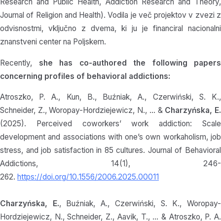
Research and Public Health, Addiction Research and Theory,
Journal of Religion and Health). Vodila je več projektov v zvezi z
odvisnostmi, vključno z dvema, ki ju je financiral nacionalni
znanstveni center na Poljskem.
Recently,
she has co-authored the following papers
concerning profiles of behavioral addictions:
Atroszko, P. A., Kun, B., Buźniak, A., Czerwiński, S. K.,
Schneider, Z., Woropay-Hordziejewicz, N., … &
Charzyńska, E
(2025). Perceived coworkers’ work addiction: Scale
development and associations with one’s own workaholism, job
stress, and job satisfaction in 85 cultures. Journal of Behavioral
Addictions, 14(1), 246-
262.
https://doi.org/10.1556/2006.2025.00011
Charzyńska, E.
, Buźniak, A., Czerwiński, S. K., Woropay
Hordziejewicz, N., Schneider, Z., Aavik, T., … & Atroszko, P. A.