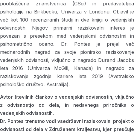
pooblaščena znanstvenica (CSci) in predavateljica
psihologije na Birkbecku, Univerza v Londonu. Objavil je
več kot 100 recenziranih študij in dve knjigi o vedenjskih
odvisnostih. Njegov primarni raziskovalni interes je
povezan s presekom med vedenjskimi odvisnostmi in
psihometrično oceno. Dr. Pontes je prejel več
mednarodnih nagrad za svoje pionirsko raziskovanje
vedenjskih odvisnosti, vključno z nagrado Durand Jacobs
leta 2016 (Univerza McGill, Kanada) in nagrado za
raziskovanje zgodnje kariere leta 2019 (Avstralsko
psihološko društvo, Avstralija).
Avtor številnih člankov o vedenjskih odvisnostih, vključno
z odvisnostjo od dela, in nedavnega priročnika o
vedenjskih odvisnostih.
Dr. Pontes trenutno vodi vsedržavni raziskovalni projekt o
odvisnosti od dela v Združenem kraljestvu, kjer preučuje