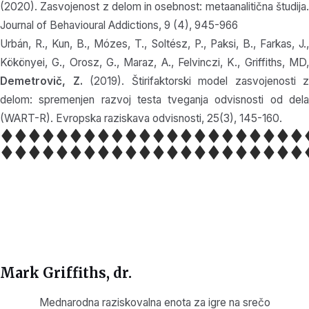
(2020). Zasvojenost z delom in osebnost: metaanalitična študija.
Journal of Behavioural Addictions, 9 (4), 945-966
Urbán, R., Kun, B., Mózes, T., Soltész, P., Paksi, B., Farkas, J.,
Kökönyei, G., Orosz, G., Maraz, A., Felvinczi, K., Griffiths, MD,
Demetrovič, Z.
(2019). Štirifaktorski model zasvojenosti z
delom: spremenjen razvoj testa tveganja odvisnosti od dela
(WART-R). Evropska raziskava odvisnosti, 25(3), 145-160.
Mark Griffiths, dr.
Mednarodna raziskovalna enota za igre na srečo