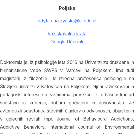
Poljska
edyta.charzynska@uj.edu.pl
Raziskovalna vrata
Google Učenjak
Doktorirala je. iz psihologije leta 2016 na Univerzi za družbene in
humanistične vede SWPS v Varšavi na Poljskem. Ima tudi
magisterij iz filozofije. Je izredna profesorica psihologije na
Šlezijski univerzi v Katovicah na Poljskem. Njeni raziskovalni in
pedagoški interesi so večinoma povezani z odvisnostmi od
substanc in vedenja, dobrim počutjem in duhovnostjo. Je
avtorica ali soavtorica številnih člankov o odvisnostih, objavljenih
v uglednih revijah (npr. Journal of Behavioural Addictions,
Addictive Behaviors, International Journal of Environmental