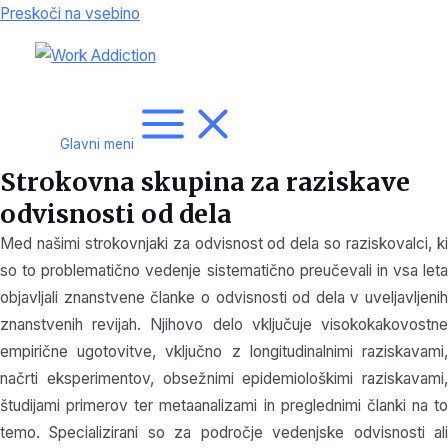
Preskoči na vsebino
Glavni meni
Strokovna skupina za raziskave
odvisnosti od dela
Med našimi strokovnjaki za odvisnost od dela so raziskovalci, ki
so to problematično vedenje sistematično preučevali in vsa leta
objavljali znanstvene članke o odvisnosti od dela v uveljavljenih
znanstvenih revijah. Njihovo delo vključuje visokokakovostne
empirične ugotovitve, vključno z longitudinalnimi raziskavami,
načrti eksperimentov, obsežnimi epidemiološkimi raziskavami,
študijami primerov ter metaanalizami in preglednimi članki na to
temo. Specializirani so za področje vedenjske odvisnosti ali