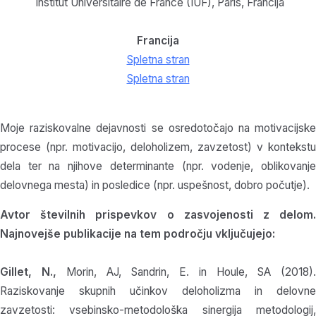
Institut Universitaire de France (IUF), Pari
s,
Francija
Francija
Spletna stran
Spletna stran
Moje raziskovalne dejavnosti se osredotočajo na motivacijske
procese (npr. motivacijo, deloholizem, zavzetost) v kontekstu
dela ter na njihove determinante (npr. vodenje, oblikovanje
delovnega mesta) in posledice (npr. uspešnost, dobro počutje).
Avtor številnih prispevkov o zasvojenosti z delom.
Najnovejše publikacije na tem področju vključujejo:
Gillet, N.,
Morin, AJ, Sandrin, E. in Houle, SA (2018).
Raziskovanje skupnih učinkov deloholizma in delovne
zavzetosti: vsebinsko-metodološka sinergija metodologij,