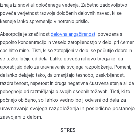
izhaja iz snovi ali določenega vedenja. Začetno zadovoljstvo
poveča verjetnost razvoja določenih delovnih navad, ki se
kasneje lahko spremenijo v notranjo prisilo.
Absorpcija je značilnost
delovna angažiranost
povezana s
popolno koncentracijo in veselo zatopljenostjo v delo, pri čemer
čas hitro mine. Tisti, ki so zatopljeni v delo, se počutijo dobro in
se težko ločijo od dela. Lahko poveča njihovo tveganje, da
uporabljajo delo za uravnavanje svojega razpoloženja. Pomeni,
da lahko delujejo tako, da zmanjšajo tesnobo, zaskrbljenost,
razdraženost, napetost in druga negativna čustvena stanja ali da
pobegnejo od razmišljanja o svojih osebnih težavah. Tisti, ki to
so lahko vedno bolj odvisni od dela za
počnejo običajno,
uravnavanje svojega razpoloženja in posledično postanejo
zasvojeni z delom.
STRES