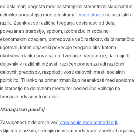
od dela manj pogosta med najstarejšimi starostnimi skupinami in
nekoliko pogostejša med ženskami.
Druge študije
ne najti takih
razlik. Zaenkrat so različna tveganja odvisnosti od dela,
povezana s starostjo, spolom, izobrazbo in socialno-
ekonomskim ozadjem, potrebovala več raziskav, da bi natančno
ugotovili, kateri dejavniki povečajo tveganje ali v katerih
okoliščinah lahko povečajo to tveganje. Verjetno je, da imajo ti
dejavniki v različnih državah različen pomen zaradi različnih
delovnih predpisov, razpoložljivosti delovnih mest, socialnih
politik itd. Ti lahko na primer zmanjšajo neenakosti med spoloma
in starostjo na delovnem mestu ter posledično vplivajo na
tveganje odvisnosti od dela .
Managarski položaj
Zasvojenost z delom je več
prevladuje med menedžerji,
vključno z nizkim, srednjim in višjim vodstvom. Zaenkrat ni jasno,