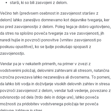
starši, ki so bili zasvojeni z delom.
Večino teh (predvsem osebnost in zasvojenost staršev z
delom) lahko zanesljivo domnevamo kot dejavnike tveganja, ker
so pred zasvojenostjo z delom. Poleg tega je dobro ugotovljeno,
da stres na splošno poveča tveganje za vse zasvojenosti, jih
naredi hujše in povzroči ponovitve (vrnitev zasvojenosti po
poskusu opustitve), ko se ljudje poskušajo spopasti z
zasvojenostjo.
Vendar pa je v nekaterih primerih, na primer v zvezi z
vodstvenimi položaji, delovnimi zahtevami ali stresom, natančna
vzročna povezava lahko nezanesljiva ali dvosmerna. To pomeni,
da lahko biti vodja in doživljanje visokih delovnih zahtev in stresa
povzroči zasvojenost z delom, vendar tudi vedenje, povezano z
odvisnostjo od dela (trdo delo in dolge ure), lahko poveča
možnosti za pridobitev vodstvenega položaja ter poveča
delovne zahteve in stres.