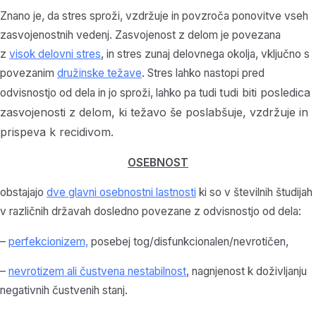
Znano je, da stres sproži, vzdržuje in povzroča ponovitve vseh
zasvojenostnih vedenj. Zasvojenost z delom je povezana
z
visok delovni stres
, in stres zunaj delovnega okolja, vključno s
povezanim
družinske težave
. Stres lahko nastopi pred
tudi
biti posledica
odvisnostjo od dela in jo sproži, lahko pa tudi
zasvojenosti z delom, ki težavo še poslabšuje, vzdržuje in
prispeva k recidivom.
OSEBNOST
obstajajo
dve glavni osebnostni lastnosti
ki so v številnih študijah
v različnih državah dosledno povezane z odvisnostjo od dela:
–
perfekcionizem,
posebej tog/disfunkcionalen/nevrotičen,
–
nevrotizem ali čustvena nestabilnost
, nagnjenost k doživljanju
negativnih čustvenih stanj.