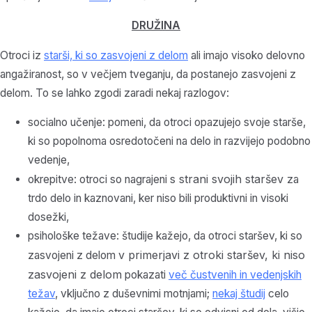
DRUŽINA
Otroci iz
starši, ki so zasvojeni z delom
ali imajo visoko delovno
angažiranost, so v večjem tveganju, da postanejo zasvojeni z
delom. To se lahko zgodi zaradi nekaj razlogov:
socialno učenje: pomeni, da otroci opazujejo svoje starše,
ki so popolnoma osredotočeni na delo in razvijejo podobno
vedenje,
s strani svojih staršev
okrepitve: otroci so nagrajeni
za
trdo delo in kaznovani, ker niso bili produktivni in visoki
dosežki,
psihološke težave: študije kažejo, da otroci staršev, ki so
v primerjavi z otroki staršev, ki niso
zasvojeni z delom
zasvojeni z delom
pokazati
več čustvenih in vedenjskih
težav
, vključno z duševnimi motnjami;
nekaj študij
celo