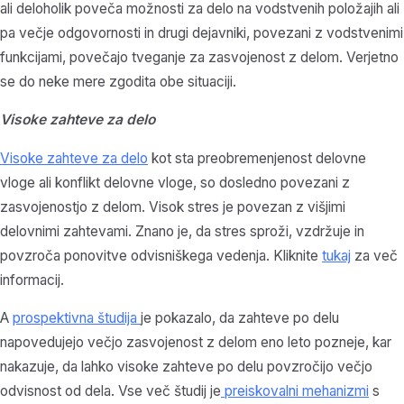
ali deloholik poveča možnosti za delo na vodstvenih položajih ali
pa večje odgovornosti in drugi dejavniki, povezani z vodstvenimi
funkcijami, povečajo tveganje za zasvojenost z delom. Verjetno
se do neke mere zgodita obe situaciji.
Visoke zahteve za delo
Visoke zahteve za delo
kot sta preobremenjenost delovne
vloge ali konflikt delovne vloge, so dosledno povezani z
zasvojenostjo z delom. Visok stres je povezan z višjimi
delovnimi zahtevami. Znano je, da stres sproži, vzdržuje in
povzroča ponovitve odvisniškega vedenja. Kliknite
tukaj
za več
informacij.
A
prospektivna študija
je pokazalo, da zahteve po delu
napovedujejo večjo zasvojenost z delom eno leto pozneje, kar
nakazuje, da lahko visoke zahteve po delu povzročijo večjo
odvisnost od dela. Vse več študij je
preiskovalni mehanizmi
s