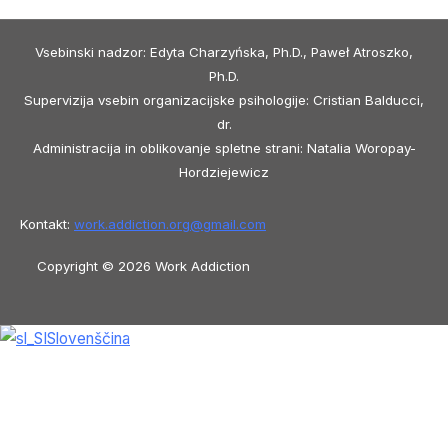
Vsebinski nadzor: Edyta Charzyńska, Ph.D., Paweł Atroszko,
Ph.D.
Supervizija vsebin organizacijske psihologije: Cristian Balducci,
dr.
Administracija in oblikovanje spletne strani: Natalia Woropay-
Hordziejewicz
Kontakt:
work.addiction.org@
gmail.com
Copyright © 2026 Work Addiction
Slovenščina
Slovenščina
English
Español
Polski
Italiano
Македонски јазик
Français
Slovenčina
العربية
香港中文
简体中文
Azərbaycan dili
Čeština