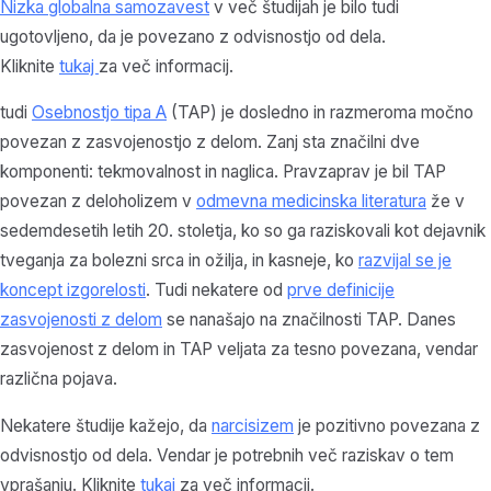
Nizka globalna samozavest
v več študijah je bilo tudi
ugotovljeno, da je povezano z odvisnostjo od dela.
Kliknite
tukaj
za več informacij.
tudi
Osebnostjo tipa A
(TAP) je dosledno in razmeroma močno
povezan z zasvojenostjo z delom. Zanj sta značilni dve
komponenti: tekmovalnost in naglica. Pravzaprav je bil TAP
povezan z deloholizem v
odmevna medicinska literatura
že v
sedemdesetih letih 20. stoletja, ko so ga raziskovali kot dejavnik
tveganja za bolezni srca in ožilja, in kasneje, ko
razvijal se je
koncept izgorelosti
. Tudi nekatere od
prve definicije
zasvojenosti z delom
se nanašajo na značilnosti TAP. Danes
zasvojenost z delom in TAP veljata za tesno povezana, vendar
različna pojava.
Nekatere študije kažejo, da
narcisizem
je pozitivno povezana z
odvisnostjo od dela. Vendar je potrebnih več raziskav o tem
vprašanju. Kliknite
tukaj
za več informacij.