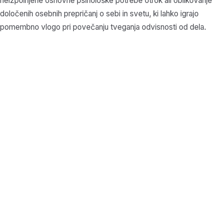
neizpolnjene osnovne psihološke potrebe otrok ali oblikovanje
določenih osebnih prepričanj o sebi in svetu, ki lahko igrajo
pomembno vlogo pri povečanju tveganja odvisnosti od dela.