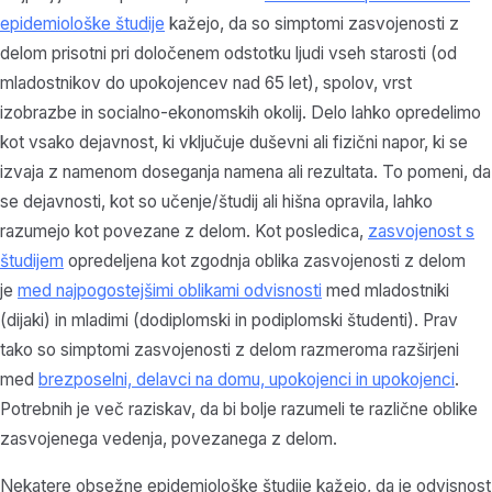
epidemiološke študije
kažejo, da so simptomi zasvojenosti z
delom prisotni pri določenem odstotku ljudi vseh starosti (od
mladostnikov do upokojencev nad 65 let), spolov, vrst
izobrazbe in socialno-ekonomskih okolij. Delo lahko opredelimo
kot vsako dejavnost, ki vključuje duševni ali fizični napor, ki se
izvaja z namenom doseganja namena ali rezultata. To pomeni, da
se dejavnosti, kot so učenje/študij ali hišna opravila, lahko
razumejo kot povezane z delom. Kot posledica,
zasvojenost s
študijem
opredeljena kot zgodnja oblika zasvojenosti z delom
je
med najpogostejšimi oblikami odvisnosti
med mladostniki
(dijaki) in mladimi (dodiplomski in podiplomski študenti). Prav
tako so simptomi zasvojenosti z delom razmeroma razširjeni
med
brezposelni, delavci na domu, upokojenci in upokojenci
.
Potrebnih je več raziskav, da bi bolje razumeli te različne oblike
zasvojenega vedenja, povezanega z delom.
Nekatere obsežne epidemiološke študije kažejo, da je odvisnost