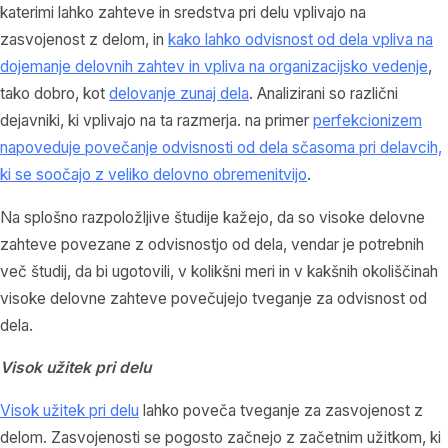
katerimi lahko zahteve in sredstva pri delu vplivajo na
zasvojenost z delom, in
kako lahko odvisnost od dela vpliva na
dojemanje delovnih zahtev in vpliva na organizacijsko vedenje
,
tako dobro, kot
delovanje zunaj dela
. Analizirani so različni
dejavniki, ki vplivajo na ta razmerja. na primer
perfekcionizem
napoveduje povečanje odvisnosti od dela sčasoma pri delavcih,
ki se soočajo z veliko delovno obremenitvijo
.
Na splošno razpoložljive študije kažejo, da so visoke delovne
zahteve povezane z odvisnostjo od dela, vendar je potrebnih
več študij, da bi ugotovili, v kolikšni meri in v kakšnih okoliščinah
visoke delovne zahteve povečujejo tveganje za odvisnost od
dela.
Visok užitek pri delu
Visok užitek pri delu
lahko poveča tveganje za zasvojenost z
delom. Zasvojenosti se pogosto začnejo z začetnim užitkom, ki