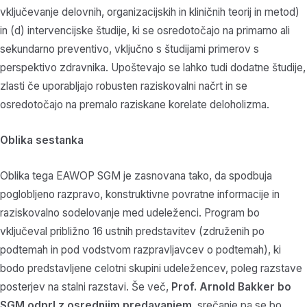
vključevanje delovnih, organizacijskih in kliničnih teorij in metod)
in (d) intervencijske študije, ki se osredotočajo na primarno ali
sekundarno preventivo, vključno s študijami primerov s
perspektivo zdravnika. Upoštevajo se lahko tudi dodatne študije,
zlasti če uporabljajo robusten raziskovalni načrt in se
osredotočajo na premalo raziskane korelate deloholizma.
Oblika sestanka
Oblika tega EAWOP SGM je zasnovana tako, da spodbuja
poglobljeno razpravo, konstruktivne povratne informacije in
raziskovalno sodelovanje med udeleženci. Program bo
vključeval približno 16 ustnih predstavitev (združenih po
podtemah in pod vodstvom razpravljavcev o podtemah), ki
bodo predstavljene celotni skupini udeležencev, poleg razstave
posterjev na stalni razstavi. Še več,
Prof. Arnold Bakker
bo
SGM odprl z osrednjim predavanjem
, srečanje pa se bo