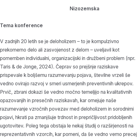
Nizozemska
Tema konference
V zadnjih 20 letih se je deloholizem – to je kompulzivno
prekomerno delo ali zasvojenost z delom – uveljavil kot
pomemben individualni, organizacijski in družbeni problem (npr.
Taris & de Jonge, 2024). Čeprav so prejšnje raziskave
prispevale k boljšemu razumevanju pojava, številne vrzeli še
vedno ovirajo razvoj v smeri usmerjenih preventivnih ukrepov.
Prvič, zbrani dokazi še vedno močno temeljijo na kvalitativnih
opazovanjih in presečnih raziskavah, kar omejuje naše
razumevanje vzročnih povezav med deloholizem in sorodnimi
pojavi, hkrati pa zmanjšuje trdnost in prepričljivost pridobljenih
ugotovitev. Poleg tega obstaja le nekaj študij o razširjenosti na
reprezentativnih vzorcih, kar pomeni, da še vedno vemo precej