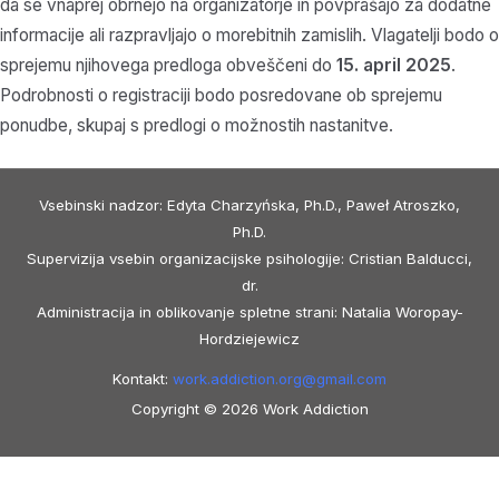
da se vnaprej obrnejo na organizatorje in povprašajo za dodatne
informacije ali razpravljajo o morebitnih zamislih. Vlagatelji bodo o
sprejemu njihovega predloga obveščeni do
15. april 2025
.
Podrobnosti o registraciji bodo posredovane ob sprejemu
ponudbe, skupaj s predlogi o možnostih nastanitve.
Vsebinski nadzor: Edyta Charzyńska, Ph.D., Paweł Atroszko,
Ph.D.
Supervizija vsebin organizacijske psihologije: Cristian Balducci,
dr.
Administracija in oblikovanje spletne strani: Natalia Woropay-
Hordziejewicz
Kontakt:
work.addiction.org@
gmail.com
Copyright © 2026 Work Addiction