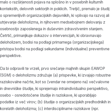
malo o razširjenosti pojava na splošno in v posebnih kulturnih
kontekstih, delovnih sektorjih in poklicih. Tretjič, premalo je študij
o spremenljivih organizacijskih dejavnikih, ki vplivajo na razvoj ali
utrjevanje deloholizma, in njihovem medsebojnem delovanju z
osebnostjo zaposlenega in duševnim zdravstvenim stanjem.
Četrtič, primanjkuje dokazov o intervencijah, ki obravnavajo
deloholizem, bodisi na podlagi primarnega (organizacijskega)
pristopa bodisi na podlagi sekundarne (individualne) preventivne
perspektive.
Da bi odpravili te vrzeli, prvo srečanje majhnih skupin EAWOP
(SGM) o deloholizmu združuje (a) prispevke, ki izvajajo robustne
raziskovalne načrte, kot so (vendar ne omejeno na) večvalovne
in dnevniške študije, ki sprejemajo intraindividualno perspektivo,
osebo - osredotočene študije in raziskave, ki uporabljajo
podatke iz več virov; (b) študije o organizacijskih predhodnikih in
korelatih deloholizma; (c) interdisciplinarne raziskave (npr.