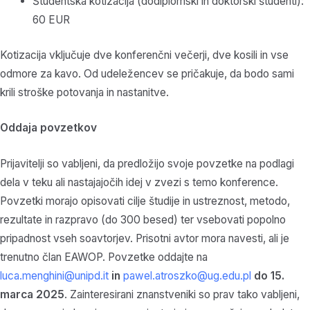
Študentska kotizacija (dodiplomski in doktorski študenti):
60 EUR
Kotizacija vključuje dve konferenčni večerji, dve kosili in vse
odmore za kavo. Od udeležencev se pričakuje, da bodo sami
krili stroške potovanja in nastanitve.
Oddaja povzetkov
Prijavitelji so vabljeni, da predložijo svoje povzetke na podlagi
dela v teku ali nastajajočih idej v zvezi s temo konference.
Povzetki morajo opisovati cilje študije in ustreznost, metodo,
rezultate in razpravo (do 300 besed) ter vsebovati popolno
pripadnost vseh soavtorjev. Prisotni avtor mora navesti, ali je
trenutno član EAWOP. Povzetke oddajte na
luca.menghini@unipd.it
in
pawel.atroszko@ug.edu.pl
do 15.
marca 2025
. Zainteresirani znanstveniki so prav tako vabljeni,