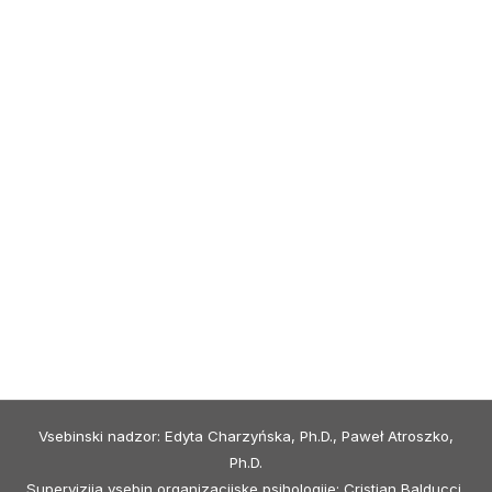
Vsebinski nadzor: Edyta Charzyńska, Ph.D., Paweł Atroszko,
Ph.D.
Supervizija vsebin organizacijske psihologije: Cristian Balducci,