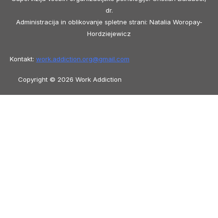
dr.
Administracija in oblikovanje spletne strani: Natalia Woropay-
Hordziejewicz
Kontakt:
work.addiction.org@
gmail.com
Copyright © 2026 Work Addiction
Slovenščina
Slovenščina
English
Español
Polski
Italiano
Македонски јазик
Français
Slovenčina
العربية
香港中文
简体中文
Azərbaycan dili
Čeština
Dansk
Български
Bosanski
Deutsch
Eesti
עִבְרִית
Ελληνικά
Magyar
Shqip
Lietuvių kalba
Tiếng Việt