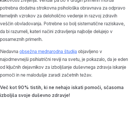
kakovosti življenja. Vendar pa bo v drugih primerih morda
potrebna dodatna strokovna psihološka obravnava za odpravo
temeljnih vzrokov za deloholično vedenje in razvoj zdravih
veščin obvladovanja. Potrebne so bolj sistematične raziskave,
da bi razumeli, kateri načini zdravljenja najbolje delujejo v
posameznih primerih.
Nedavna
obsežna mednarodna študija
objavljeno v
najodmevnejši psihiatrični reviji na svetu, je pokazalo, da je eden
od ključnih dejavnikov za izboljšanje duševnega zdravja iskanje
pomoči in ne malodušje zaradi začetnih težav.
Več kot 90% tistih, ki ne nehajo iskati pomoči, sčasoma
izboljša svoje duševno zdravje!