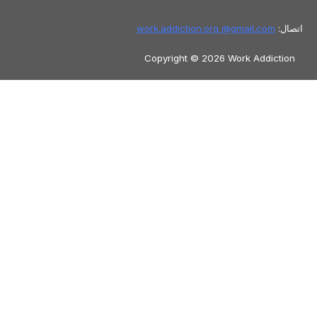
اتصال:
gmail.com
work.addiction.org @
Copyright © 2026 Work Addiction
العربية
العربية
Polski
Español
English
Italiano
Македонски јазик
Français
Slovenščina
Slovenčina
香港中文
简体中文
Azərbaycan dili
Čeština
Dansk
Български
Bosanski
Eesti
Deutsch
עִבְרִית
Ελληνικά
Magyar
Shqip
Lietuvių kalba
Tiếng Việt
ไทย
O‘zbekcha
Türkçe
Հայերեն
Română
日本語
Русский
हिन्दी
Latviešu valoda
ქართული
Српски језик