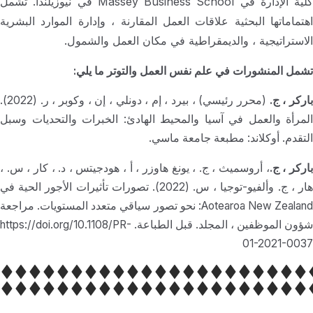
كلية الإدارة في Massey Business School في نيوزيلندا. تشمل
اهتماماتها البحثية علاقات العمل المقارنة ، وإدارة الموارد البشرية
الاستراتيجية ، والديمقراطية في مكان العمل والشمول.
تشمل المنشورات في علم نفس العمل والتوتر ما يلي:
اركر ، ج.
(محرر رئيسي) ، بيرد ، إم ، دونلي ، إن ، وكوبر ، ر. (2022).
المرأة والعمل في آسيا والمحيط الهادئ: الخبرات والتحديات وسبل
التقدم. أوكلاند: مطبعة جامعة ماسي.
اركر ، ج.
، أروسميث ، ج. ، يونغ هاوزر ، أ ، هودجيتس ، د. ، كار ، س. ،
هار ، ج. وألفيو-توجيا ، س. (2022). تصورات تأثيرات الأجور الحية في
Aotearoa New Zealand: نحو تصور سياقي متعدد المستويات. مراجعة
شؤون الموظفين ، المجلد. قبل الطباعة. https://doi.org/10.1108/PR-
01-2021-0037