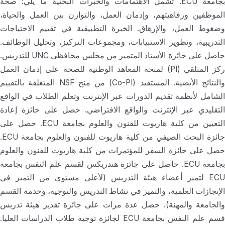
بجامعة ECU. تشمل الاهتمامات والخبرات البحثية ما يلي: صحة
الموظفين ورفاهيتهم، وإدمان العمل، والتوازن بين العمل والحياة،
وضغوط العمل، والإرهاق. الخبرة التطبيقية في تقييم الاحتياجات
التدريبية، وتطوير الاستبيانات، ومجموعات التركيز، وتحليل الوظائف.
حاصل على جائزة الأستاذ المتميز من مجلس محافظي UNC للتدريس.
ركز المتلقي (PI) لمنحة المعاهد الوطنية للصحة على إدمان العمل
والنتائج الأيضية. المستفيد (Co-PI) من منح NSF المتعلقة بالتقييم
الشامل لأنظمة تقديم الدورات عبر الإنترنت وتعلم الطلاب في الواقع
التقليدي عبر الإنترنت والواقع الافتراضي. حصل على جائزة إعادة
التعيين من كلية هاريوت للفنون والعلوم بجامعة ECU. حصل على
جائزة البحث الصيفي من كلية هاريوت للفنون والعلوم بجامعة ECU.
حصل على جائزة السفر للمؤتمرات من كلية هاريوت للفنون والعلوم
بجامعة ECU. حاصل على جائزة هندريكس لقسم علم النفس بجامعة
ECU لتميز أعضاء هيئة التدريس (لأعلى مستوى من التميز في
الإنجازات العلمية، والتميز في نشاط التدريس والتوجيه، وخدمة القسم
والجامعة والمهنة). حصل عدة مرات على جائزة تقدير هيئة تدريس
قسم علم النفس بجامعة ECU لجائزة توجيه طلاب الدراسات العليا.