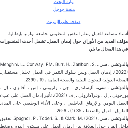
بوابة البحث
منحة جوجل
صفحة على الإنترنت
أستاذ مساعد للعمل وعلم النفس التنظيمي بجامعة بولونيا بإيطاليا.
مؤلف العديد من الأوراق حول إدمان العمل. تشمل أحدث المنشورات
في هذا المجال ما يلي:
بالدوتشي ، سي.
، Menghini، L.، Conway، PM، Burr، H.، Zaniboni، S.
(2022). إدمان العمل وسن سلوك التنمر في العمل: تحليل مستقبلي.
المجلة الدولية للبحوث البيئية والصحة العامة ، 19 ، 2399.
الدوتشي ، سي.
، أليساندري ، جي ، زانيبوني ، إس ، أفانزي ، إل ،
بورجوني ، إل ، وفراكارولي ، إف (2021). تأثير إدمان العمل على عبء
العمل اليومي والإرهاق العاطفي ، وعلى الأداء الوظيفي على المدى
الطويل. العمل والضغط ، 35 (1) ، 6-26.
الدوتشي ، سي.
Spagnoli، P.، Toderi، S.، & Clark، M. (2021). تحقيق
داخل الفرد حول العلاقة بين إدمان العمل على مستوى اليوم وضغط