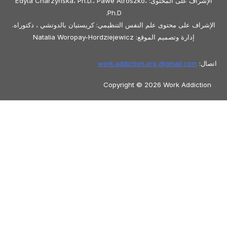
الإشراف على المحتوى: Edyta Charzyńska، Ph.D.، Pawe Atroszko،
Ph.D.
الإشراف على محتوى علم النفس التنظيمي: كريستيان بالدوتشي ، دكتوراه.
إدارة وتصميم الموقع: Natalia Woropay-Hordziejewicz
اتصال:
gmail.com
work.addiction.org @
Copyright © 2026 Work Addiction
العربية
العربية
Polski
Español
English
Italiano
Македонски јазик
Français
Slovenščina
Slovenčina
香港中文
简体中文
Azərbaycan dili
Čeština
Dansk
Български
Bosanski
Eesti
Deutsch
עִבְרִית
Ελληνικά
Magyar
Shqip
Lietuvių kalba
Tiếng Việt