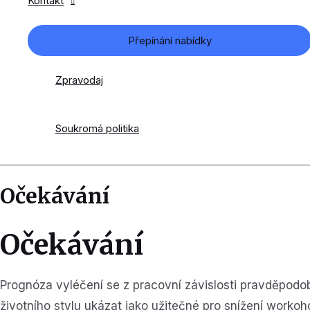
Kontakt
Přepínání nabídky
Zpravodaj
Soukromá politika
Očekávání
Očekávání
Prognóza vyléčení se z pracovní závislosti pravděpod
životního stylu ukázat jako užitečné pro snížení workoh