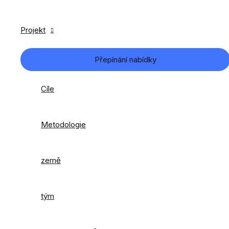
Projekt
Přepínání nabídky
Cíle
Metodologie
země
tým