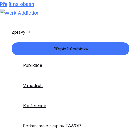
Přejít na obsah
Zprávy
Přepínání nabídky
Publikace
V médiích
Konference
Setkání malé skupiny EAWOP