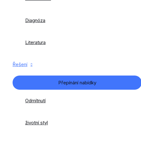
Diagnóza
Literatura
Řešení
Přepínání nabídky
Odmítnutí
životní styl