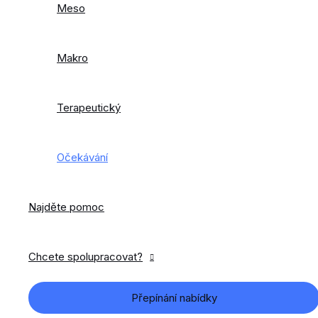
Meso
Makro
Terapeutický
Očekávání
Najděte pomoc
Chcete spolupracovat?
Přepínání nabídky