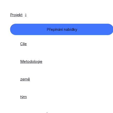
Projekt
Přepínání nabídky
Cíle
Metodologie
země
tým