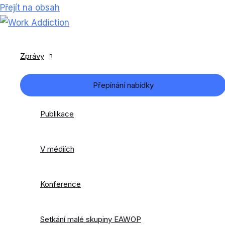
Přejít na obsah
Zprávy
Přepínání nabídky
Publikace
V médiích
Konference
Setkání malé skupiny EAWOP