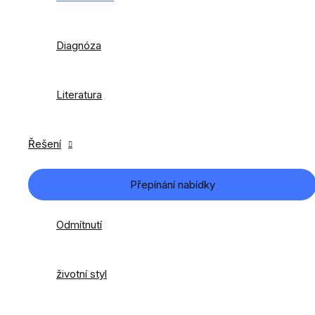
Diagnóza
Literatura
Řešení
Přepínání nabídky
Odmítnutí
životní styl