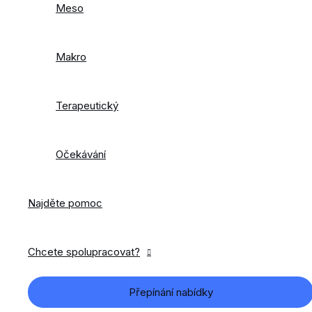
Meso
Makro
Terapeutický
Očekávání
Najděte pomoc
Chcete spolupracovat?
Přepínání nabídky