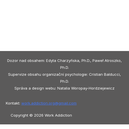
Dozor nad obsahem: Edyta Charzyńska, Ph.D., Paweł Atroszko,
Ph.D.
Supervize obsahu organizační psychologie: Cristian Balducci,
Ph.D.
Správa a design webu: Natalia Woropay-Hordziejewicz
Kontakt:
work.addiction.org@
gmail.com
Copyright © 2026 Work Addiction