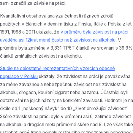
sami označili za závislé na práci.
Kvantitativní obsahová analýza četnosti různých zdrojů
použitých v článcích v denním tisku z Finska, Itálie a Polska z let
1991, 1998 a 2011 ukázala, že
v průměru byla závislost na práci
uváděna asi 12krát méně často než závislost na alkoholu
. V
průměru byla zmíněna v 3,331 TP6T článků ve srovnání s 39,9%
článků zmiňujících závislost na alkoholu.
Studie na celostátně reprezentativních vzorcích obecné
populace v Polsku
ukázaly, že závislost na práci je považována
za méně závažnou a nebezpečnou závislost než závislost na
alkoholu, drogách, kouření cigaret nebo hazardu. Účastníci byli
dotazováni na jejich názory na konkrétní závislosti. Hodnotili je na
škále od 1 „neškodný návyk“ do 10 „život ohrožující závislost“.
Skóre závislosti na práci bylo v průměru asi 6, zatímco závislost
na alkoholu a drogách měla průměrné skóre nad 9. Lze však také
vstřebat jasný trend pomalu rostoucího rozpoznávání nebezpečí