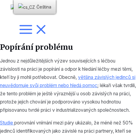
Přejít
Čeština
na
obsah
Hlavní
menu
Popírání problému
Jednou z nejdůležitějších výzev souvisejících s léčbou
závislosti na práci je popírání a odpor k hledání léčby mezi těmi,
kteří by ji mohli potřebovat. Obecně,
většina závislých jedinců si
neuvědomuje svůj problém nebo hledá pomoc
; lékaři však tvrdili,
že tento problém je ještě výraznější u osob závislých na práci,
protože jejich chování je podporováno vysokou hodnotou
připisovanou tvrdé práci v industrializovaných společnostech.
Studie
porovnání vnímání mezi páry ukázalo, že méně než 50%
jedinců identifikovaných jako závislé na práci partnery, kteří se