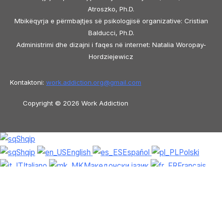
Atroszko, Ph.D.
Mbikëqyrja e përmbajtjes së psikologjisë organizative: Cristian
Balducci, Ph.D.
Administrimi dhe dizajni i faqes në internet: Natalia Woropay-
Hordziejewicz
Kontaktoni:
work.addiction.org@
gmail.com
Copyright © 2026 Work Addiction
Shqip
Shqip
English
Español
Polski
Italiano
Македонски јазик
Français
Slovenščina
Slovenčina
العربية
香港
中文
简体中文
Azərbaycan dili
Čeština
Dansk
Български
Bosanski
Deutsch
Eesti
עִבְרִית
Ελληνικά