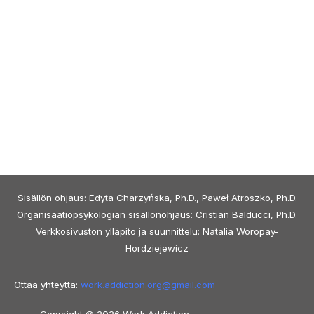
Sisällön ohjaus: Edyta Charzyńska, Ph.D., Paweł Atroszko, Ph.D.
Organisaatiopsykologian sisällönohjaus: Cristian Balducci, Ph.D.
Verkkosivuston ylläpito ja suunnittelu: Natalia Woropay-
Hordziejewicz
Ottaa yhteyttä:
work.addiction.org@
gmail.com