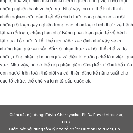
hợp lệ của việc hình thành khái niệm nghiện công việc như một
chứng nghiện hành vi thực sự. Như vậy, nó có thể kích thích
nhiều nghiên cứu cần thiết để chính thức công nhận nó là một
chứng rối loạn gây nghiện trong các phân loại chính thức về bệnh
tật và rối loạn, chẳng hạn như Bảng phân loại quốc tế về bệnh
tật của Tổ chức Y tế Thế giới. Việc xác định như vậy sẽ có
những hậu quả sâu sắc đối với nhận thức xã hội, thể chế và tổ
chức, công nhận, phòng ngừa và điều trị cưỡng chế làm việc quá
sức. Như vậy, nó có thể góp phần giảm đáng kể sự đau khổ của
con người trên toàn thế giới và cải thiện đáng kể năng suất cho
các tổ chức, thể chế và kinh tế cấp quốc gia.
Giám sát nội dung: Edyta Charzyńska, Ph.D., Paweł Atroszko,
Ph.D.
Giám sát nội dung tâm lý học tổ chức: Cristian Balducci, Ph.D.