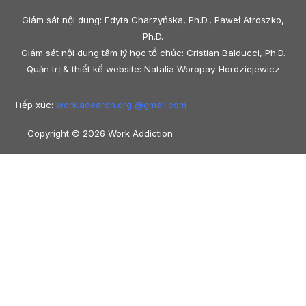
Giám sát nội dung: Edyta Charzyńska, Ph.D., Paweł Atroszko,
Ph.D.
Giám sát nội dung tâm lý học tổ chức: Cristian Balducci, Ph.D.
Quản trị & thiết kế website: Natalia Woropay-Hordziejewicz
Tiếp xúc:
work.adearch.org @
gmail.com
Copyright © 2026 Work Addiction
Tiếng Việt
Tiếng Việt
English
Español
Polski
Italiano
Македонски јазик
Français
Slovenščina
Slovenčina
العربية
香港
中文
简体中文
Azərbaycan dili
Čeština
Dansk
Български
Bosanski
Deutsch
Eesti
עִבְרִית
Ελληνικά