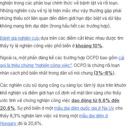
nghiện trong các phân loại chính thức về bệnh tật và rối loạn.
Những nghiên cứu về tỷ lệ hiện mắc như vậy thường gặp phải
những thiếu sót liên quan đến điểm giới hạn đặc biệt và dữ liệu
không mang tính đại diện (trong hầu hết các trường hợp).
Đánh giá nghiên cứu
dựa trên các điểm cắt khác nhau được tìm
thấy tỷ lệ nghiện công việc phổ biến ở
khoảng 10%
.
Ngoài ra, một phần đáng kể các trường hợp OCPD bao gồm
cái
gọi là triệu chứng “nghiện công việc”
. OCPD là chứng rối loạn
nhân cách phổ biến nhất trong dân số nói chung
(3%–8%
).
Các nghiên cứu sử dụng công cụ sàng lọc tâm lý dựa trên khuôn
khổ nghiện và điểm giới hạn cố định về mặt lâm sàng cho thấy
ước tính về chứng nghiện công việc
dao động từ 6,6% đến
20,6%
. Sự phổ biến ở một
mẫu đại diện quốc gia ở Na Uy
cho
thấy 8,3% nghiện làm việc và trong một
mẫu đại diện ở
Hungary
đó là 20,6%.