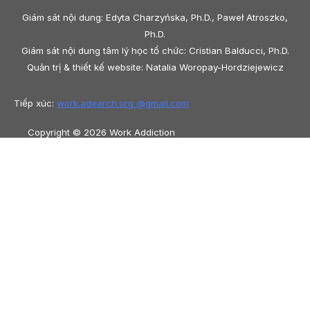
Giám sát nội dung: Edyta Charzyńska, Ph.D., Paweł Atroszko,
Ph.D.
Giám sát nội dung tâm lý học tổ chức: Cristian Balducci, Ph.D.
Quản trị & thiết kế website: Natalia Woropay-Hordziejewicz
Tiếp xúc:
work.adearch.org @
gmail.com
Copyright © 2026 Work Addiction
Tiếng Việt
Tiếng Việt
English
Español
Polski
Italiano
Македонски јазик
Français
Slovenščina
Slovenčina
العربية
香港中文
简体中文
Azərbaycan dili
Čeština
Dansk
Български
Bosanski
Deutsch
Eesti
עִבְרִית
Ελληνικά
Magyar
Shqip