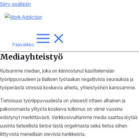
Siirry sisältöön
Päävalikko
Mediayhteistyö
Kutsumme median, joka on kiinnostunut käsittelemään
työriippuvuuteen ja liiallisen työtaakan negatiivisia seurauksia ja
työperäistä stressiä koskevia aiheita, yhteistyöhön kanssamme.
Tietoisuus työriippuvuudesta on yleisesti ottaen alhainen ja
pakonomaista ylityötä koskeva tutkimus on viime vuosina
edistynyt merkittävästi. Verkkosivuiltamme media saattaa löytää
uusinta tieteellistä tietoa tästä ongelmasta sekä tietoa siihen
liittyvistä meneillään olevista hankkeista.