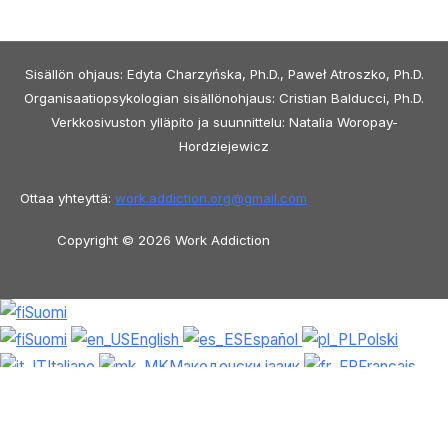
Sisällön ohjaus: Edyta Charzyńska, Ph.D., Paweł Atroszko, Ph.D.
Organisaatiopsykologian sisällönohjaus: Cristian Balducci, Ph.D.
Verkkosivuston ylläpito ja suunnittelu: Natalia Woropay-
Hordziejewicz
Ottaa yhteyttä:
work.addiction.org@
gmail.com
Copyright © 2026 Work Addiction
Suomi
Suomi
English
Español
Polski
Italiano
Македонски јазик
Français
Slovenščina
Slovenčina
العربية
香港
中文
简体中文
Azərbaycan dili
Čeština
Dansk
Български
Bosanski