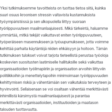
Yksi tutkimuksemme tavoitteista on tuottaa tietoa siitä, kuinka
suuri osuus kroonisen stressin valtavista kustannuksista
työympäristössä ja sen ulkopuolella liittyy suoraan
työriippuvuuteen maailmanlaajuisesti. Mikä tärkeintä, haluamme
ymmärtää, mitkä tekijät vaikuttavat eniten työriippuvuuteen,
työperäiseen masennukseen ja työuupumukseen, jotta voimme
kehittää parhaita käytäntöjä niiden ehkäisyyn ja hoitoon. Tämän
tutkimuksen tulokset voivat tarjota tieteellistä perustaa työoloja
koskevien suositusten laatimiselle hallituksille sekä vaikuttaa
organisaatioiden työilmapiiriin ja organisaation arvoihin liittyviin
politiikkoihin ja menettelytapoihin minimoimaan työriippuvuuden
kehittymisen riskiä ja vähentämään sen vaikutuksia terveyteen ja
hyvinvointi. Sellaisenaan se voi osaltaan vähentää merkittävästi
inhimillistä kärsimystä maailmanlaajuisesti ja parantaa
merkittävästi organisaatioiden, instituutioiden ja maatason
talouden tuottavuutta.