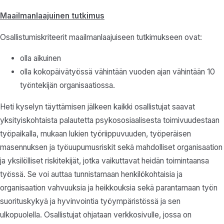
Maailmanlaajuinen tutkimus
Osallistumiskriteerit maailmanlaajuiseen tutkimukseen ovat:
olla aikuinen
olla kokopäivätyössä vähintään vuoden ajan vähintään 10
työntekijän organisaatiossa.
Heti kyselyn täyttämisen jälkeen kaikki osallistujat saavat
yksityiskohtaista palautetta psykososiaalisesta toimivuudestaan
työpaikalla, mukaan lukien työriippuvuuden, työperäisen
masennuksen ja työuupumusriskit sekä mahdolliset organisaation
ja yksilölliset riskitekijät, jotka vaikuttavat heidän toimintaansa
työssä. Se voi auttaa tunnistamaan henkilökohtaisia ja
organisaation vahvuuksia ja heikkouksia sekä parantamaan työn
suorituskykyä ja hyvinvointia työympäristössä ja sen
ulkopuolella. Osallistujat ohjataan verkkosivulle, jossa on