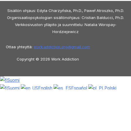
Sisällön ohjaus: Edyta Charzyńska, Ph.D., Paweł Atroszko, Ph.D.
Organisaatiopsykologian sisällönohjaus: Cristian Balducci, Ph.D.
Verkkosivuston ylläpito ja suunnittelu: Natalia Woropay-
Hordziejewicz
Ottaa yhteyttä:
work.addiction.org@
gmail.com
Copyright © 2026 Work Addiction
Suomi
Suomi
English
Español
Polski
Italiano
Македонски јазик
Français
Slovenščina
Slovenčina
العربية
香港
中文
简体中文
Azərbaycan dili
Čeština
Dansk
Български
Bosanski
Deutsch
Eesti
עִבְרִית
Ελληνικά