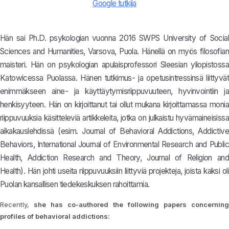
Google tutkija
Hän sai Ph.D. psykologian vuonna 2016 SWPS University of Social
Sciences and Humanities, Varsova, Puola. Hänellä on myös filosofian
maisteri. Hän on psykologian apulaisprofessori Sleesian yliopistossa
Katowicessa Puolassa. Hänen tutkimus- ja opetusintressinsä liittyvät
enimmäkseen aine- ja käyttäytymisriippuvuuteen, hyvinvointiin ja
henkisyyteen. Hän on kirjoittanut tai ollut mukana kirjoittamassa monia
riippuvuuksia käsitteleviä artikkeleita, jotka on julkaistu hyvämaineisissa
aikakauslehdissä (esim. Journal of Behavioral Addictions, Addictive
Behaviors, International Journal of Environmental Research and Public
Health, Addiction Research and Theory, Journal of Religion and
Health). Hän johti useita riippuvuuksiin liittyviä projekteja, joista kaksi oli
Puolan kansallisen tiedekeskuksen rahoittamia.
Recently,
she has co-authored the following papers concerning
profiles of behavioral addictions: