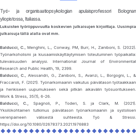
Työ- ja organisaatiopsykologian apulaisprofessori Bolognan
yliopistossa, Italiassa.
Lukuisten työriippuvuutta koskevien julkaisujen kirjoittaja. Uusimpia
julkaisuja tällä alalla ovat mm.
Balducci, C.
, Menghini, L., Conway, PM, Burr, H., Zaniboni, S. (2022)
Työnarkoholismi ja kiusaamiskäyttäytymisen toteutuminen työpaikalla:
tulevaisuuden analyysi. International Journal of Environmental
Research and Public Health, 19, 2399.
Balducci, C.
, Alessandri, G., Zaniboni, S., Avanzi, L., Borgogni, L., 
Fraccaroli, F. (2021). Työnarkomaanin vaikutus päivätason työtaakkaan
ja henkiseen uupumukseen sekä pitkän aikavälin työsuoritukseen.
Work & Stress, 35(1), 6-26.
Balducci, C.,
Spagnoli, P., Toderi, S. ja Clark, M. (2021)
Yksilökohtainen tutkimus päivätason työnarkomaanin ja systolisen
verenpaineen välisestä suhteesta. Työ & Stressi.
https://doi.org/10.1080/02678373.2021.1976883