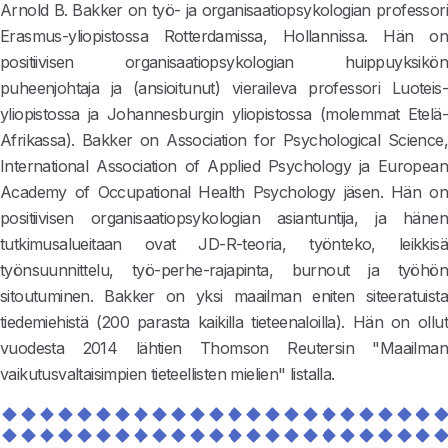
Arnold B. Bakker on työ- ja organisaatiopsykologian professori
Erasmus-yliopistossa Rotterdamissa, Hollannissa. Hän on
positiivisen organisaatiopsykologian huippuyksikön
puheenjohtaja ja (ansioitunut) vieraileva professori Luoteis-
yliopistossa ja Johannesburgin yliopistossa (molemmat Etelä-
Afrikassa). Bakker on Association for Psychological Science,
International Association of Applied Psychology ja European
Academy of Occupational Health Psychology jäsen. Hän on
positiivisen organisaatiopsykologian asiantuntija, ja hänen
tutkimusalueitaan ovat JD-R-teoria, työnteko, leikkisä
työnsuunnittelu, työ-perhe-rajapinta, burnout ja työhön
sitoutuminen. Bakker on yksi maailman eniten siteeratuista
tiedemiehistä (200 parasta kaikilla tieteenaloilla). Hän on ollut
vuodesta 2014 lähtien Thomson Reutersin "Maailman
vaikutusvaltaisimpien tieteellisten mielien" listalla.