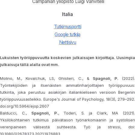
Campanian yliopisto Luigi Vanvitelli
Italia
Tutkimusportti
Google tutkija
Nettisivu
Lukuisten työriippuvuutta koskevien julkaisujen kirjoittaja. Uusimpia
julkaisuja tällä alalla ovat mm.
Molino, M., Kovalchuk, LS, Ghislieri, C., &
Spagnoli, P.
(2022)
Työntekijöiden ja itsenäisten ammatinharjoittajien työriippuvuus:
tutkinta, joka perustuu asiakirjan italiankieliseen versioon
Bergeni
työriippuvuusasteikko. Europe's Journal of Psychology, 18(3), 279–292.
doi.org/10.5964/ejop.2607
Balducci, C.,
Spagnoli, P.
, Toderi, S. ja Clark, MA (2021)
Yksilökohtainen tutkimus päivätason työnarkomaanin ja systolisen
verenpaineen välisestä suhteesta. Työ ja stressi, doi:
10.1080/02678373.2021.1976883