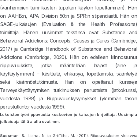
(vanhempien teini-ikäisten tupakan käytön lopettaminen). Hän
on AAHB:n, APA Division 50:n ja SPR:n stipendiaatti. Hän on
SAGE-julkaisujen (Evaluation & the Health Professions)
toimittaja. Hänen uusimmat tekstinsä ovat Substance and
Behavioral Addictions: Concepts, Causes ja Cures (Cambridge,
2017) ja Cambridge Handbook of Substance and Behavioral
Addictions (Cambridge, 2020). Hän on edelleen kiinnostunut
riippuvuuksista, jotka määritellään laajasti (aine ja
käyttäytyminen) – käsitteitä, ehkäisyä, lopettamista, sääntelyä
sekä käännöstutkimusta. Hän on opettanut kursseja
Terveyskäyttäytymisen tutkimuksen perusteista (jatkokurssi,
vuodesta 1988) ja Riippuvuuskysymykset (ylemmän tason
perustutkinto; vuodesta 1999).
Lukuisten työriippuvuutta koskevien julkaisujen kirjoittaja. Uusimpia
julkaisuja tällä alalla ovat mm.
Sussman, S.,
Lisha, N. ja Griffiths, M. (2011). Riippuvuuksien yleisyys