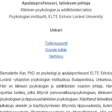
Apulaisprofessori, laitoksen johtaja
Kliinisen psykologian ja addiktioiden laitos
Psykologian instituutti, ELTE Eötvös Loránd University
Unkari
Tutkimusportti
Google tutkija
Nettisivu
Bernadette Kun, PhD on psykologi ja apulaisprofessori ELTE Eötvös
Loránd -yliopiston psykologian instituutissa Budapestissa, Unkarissa.
Hän on kliinisen psykologian ja addiktioiden osaston johtaja. Hän
opettaa luokkia, jotka liittyvät persoonallisuuspsykologiaan, kliiniseen
psykologiaan ja riippuvuushäiriöiden psykologiaan. Kirjoittanut tieteellisiä
julkaisuja aineisiin ja käyttäytymiseen liittyvistä riippuvuuksista, kuten