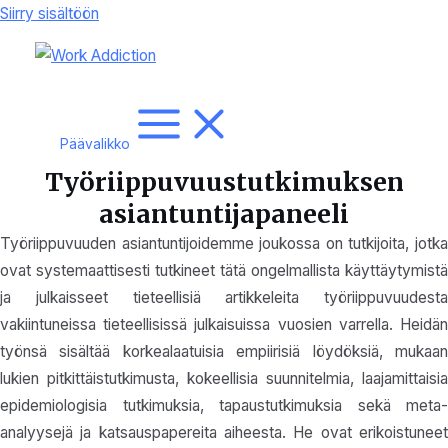
Siirry sisältöön
Päävalikko
Työriippuvuustutkimuksen
asiantuntijapaneeli
Työriippuvuuden asiantuntijoidemme joukossa on tutkijoita, jotka
ovat systemaattisesti tutkineet tätä ongelmallista käyttäytymistä
ja julkaisseet tieteellisiä artikkeleita työriippuvuudesta
vakiintuneissa tieteellisissä julkaisuissa vuosien varrella. Heidän
työnsä sisältää korkealaatuisia empiirisiä löydöksiä, mukaan
lukien pitkittäistutkimusta, kokeellisia suunnitelmia, laajamittaisia
epidemiologisia tutkimuksia, tapaustutkimuksia sekä meta-
analyysejä ja katsauspapereita aiheesta. He ovat erikoistuneet