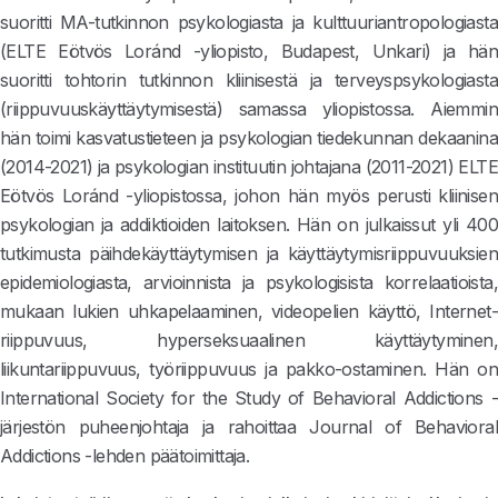
suoritti MA-tutkinnon psykologiasta ja kulttuuriantropologiasta
(ELTE Eötvös Loránd -yliopisto, Budapest, Unkari) ja hän
suoritti tohtorin tutkinnon kliinisestä ja terveyspsykologiasta
(riippuvuuskäyttäytymisestä) samassa yliopistossa. Aiemmin
hän toimi kasvatustieteen ja psykologian tiedekunnan dekaanina
(2014-2021) ja psykologian instituutin johtajana (2011-2021) ELTE
Eötvös Loránd -yliopistossa, johon hän myös perusti kliinisen
psykologian ja addiktioiden laitoksen. Hän on julkaissut yli 400
tutkimusta päihdekäyttäytymisen ja käyttäytymisriippuvuuksien
epidemiologiasta, arvioinnista ja psykologisista korrelaatioista,
mukaan lukien uhkapelaaminen, videopelien käyttö, Internet-
riippuvuus, hyperseksuaalinen käyttäytyminen,
liikuntariippuvuus, työriippuvuus ja pakko-ostaminen. Hän on
International Society for the Study of Behavioral Addictions -
järjestön puheenjohtaja ja rahoittaa Journal of Behavioral
Addictions -lehden päätoimittaja.