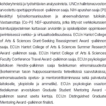
kohderyhmistä ja työtehtävien analysoinnista. UNC:n hallintoneuvoston
arvostettu opettajaprofessori -palkinnon saaja. NIH-apurahan saaja (PI)
keskittyi työnarkomaanisuuteen ja aineenvaihdunnan tuloksiin.
Vastaanottaja (Co-PI) NSF-apurahoista, jotka liittyvät verkkokurssien
toimitusjärjestelmien kattavaan arviointiin ja opiskelijoiden oppimiseen
perinteisessä verkko- ja virtuaalitodellisuudessa. ECU:n Harriot College
of Arts & Sciences Grant-Seeking Reassignment Award -palkinnon
saaja. ECU:n Harriot College of Arts & Sciences Summer Research
Award -palkinnon saaja. ECU:n Harriot College of Arts & Sciences
Faculty Conference Travel Award -palkinnon saaja. ECU:n psykologian
laitoksen Hendrix-palkinnon saaja tiedekunnan erinomaisuudesta
(korkeimman tason huippuosaamisesta tieteellisissä saavutuksissa,
erinomaisuudesta opetus- ja mentorointitoiminnassa sekä palvelusta
laitokselle, yliopistolle ja ammatille). ECU:n psykologian osaston
tiedekunnan arvostuksen Graduate Student Mentoring Award -
palkinnon saanut useita kertoja. ECU:n Distinguished Graduate
Mentoring Award -palkinnon finalisti.