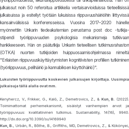
työriippuvuudesta, liikuntariippuvuudesta tai uhkapelihäiriöstä. Hän on
julkaissut noin 50 referoitua artikkelia vertaisarvioiduissa tieteellisissä
julkaisuissa ja esitellyt työtään lukuisissa riippuvuushäiriöihin liittyvissä
kansainvälisissä konferensseissa. Vuosina 2017–2020 hänelle
myönnettiin Unkarin tiedeakatemian perustama post doc -tutkija-
stipendi työriippuvuuden psykologisia mekanismeja tutkivaan
hankkeeseen. Hän on päätutkija Unkarin tieteellisen tutkimusrahaston
(OTKA) nuorten tutkijoiden huippuosaamisohjelmassa nimeltä
"Erilaisten riippuvuuskäyttäytymisten kognitiivisten profiilien tutkiminen
(työriippuvuus, pelihäiriö ja kannabiksen käyttöhäiriö)".
Lukuisten työriippuvuutta koskevien julkaisujen kirjoittaja. Uusimpia
julkaisuja tällä alalla ovat mm.
Kenyhercz, V., Frikker, G., Kaló, Z., Demetrovics, Z., &
Kun, B.
(2022)
Toimimattomat perhemekanismit, sisäistyt vanhempien arvot ja
työriippuvuus: kvalitatiivinen tutkimus. Sustainability, 14(16), 9940.
http://dx.doi.org/10.3390/su14169940
Kun, B.
, Urbán, R., Bőthe, B., Griffiths, MD, Demetrovics, Z., & Kökönyei