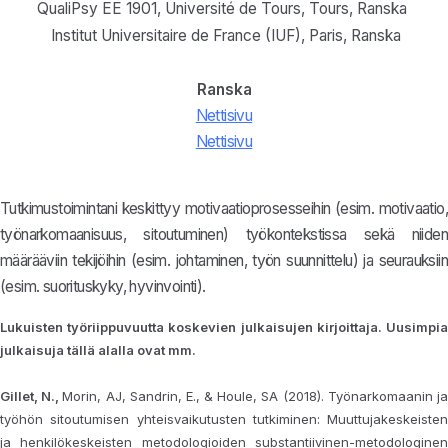
QualiPsy EE 1901, Université de Tours, Tours, Ranska
Institut Universitaire de France (IUF), Pari
s,
Ranska
Ranska
Nettisivu
Nettisivu
Tutkimustoimintani keskittyy motivaatioprosesseihin (esim. motivaatio,
työnarkomaanisuus, sitoutuminen) työkontekstissa sekä niiden
määrääviin tekijöihin (esim. johtaminen, työn suunnittelu) ja seurauksiin
(esim. suorituskyky, hyvinvointi).
Lukuisten työriippuvuutta koskevien julkaisujen kirjoittaja. Uusimpia
julkaisuja tällä alalla ovat mm.
Gillet, N.,
Morin, AJ, Sandrin, E., & Houle, SA (2018). Työnarkomaanin j
työhön sitoutumisen yhteisvaikutusten tutkiminen: Muuttujakeskeisten
ja henkilökeskeisten metodologioiden substantiivinen-metodologinen