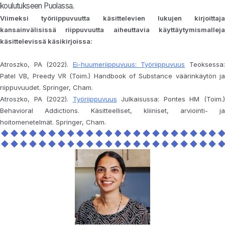
koulutukseen Puolassa.
Viimeksi työriippuvuutta käsittelevien lukujen kirjoittaja
kansainvälisissä riippuvuutta aiheuttavia käyttäytymismalleja
käsittelevissä käsikirjoissa:
Atroszko, PA (2022).
Ei-huumeriippuvuus: Työriippuvuus
Teoksessa
Patel VB, Preedy VR (Toim.) Handbook of Substance väärinkäytön ja
riippuvuudet. Springer, Cham.
Atroszko, PA (2022).
Työriippuvuus
Julkaisussa: Pontes HM (Toim.
Behavioral Addictions. Käsitteelliset, kliiniset, arviointi- ja
hoitomenetelmät. Springer, Cham.