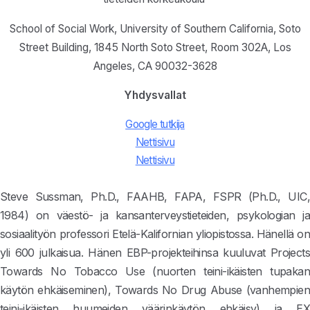
School of Social Work, University of Southern California, Soto
Street Building, 1845 North Soto Street, Room 302A, Los
Angeles, CA 90032-3628
Yhdysvallat
Google tutkija
Nettisivu
Nettisivu
Steve Sussman, Ph.D., FAAHB, FAPA, FSPR (Ph.D., UIC,
1984) on väestö- ja kansanterveystieteiden, psykologian ja
sosiaalityön professori Etelä-Kalifornian yliopistossa. Hänellä on
yli 600 julkaisua. Hänen EBP-projekteihinsa kuuluvat Projects
Towards No Tobacco Use (nuorten teini-ikäisten tupakan
käytön ehkäiseminen), Towards No Drug Abuse (vanhempien
teini-ikäisten huumeiden väärinkäytön ehkäisy) ja EX