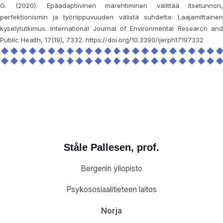
G. (2020). Epäadaptiivinen märehtiminen välittää itsetunnon,
perfektionismin ja työriippuvuuden välistä suhdetta: Laajamittainen
kyselytutkimus. International Journal of Environmental Research and
Public Health, 17(19), 7332. https://doi.org/10.3390/ijerph17197332
Ståle Pallesen, prof.
Bergenin yliopisto
Psykososiaalitieteen laitos
Norja