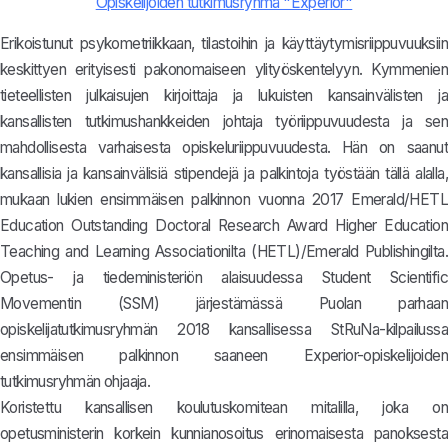
Opiskelijoiden tutkimusryhmä "Experior"
Erikoistunut psykometriikkaan, tilastoihin ja käyttäytymisriippuvuuksiin
keskittyen erityisesti pakonomaiseen ylityöskentelyyn. Kymmenien
tieteellisten julkaisujen kirjoittaja ja lukuisten kansainvälisten ja
kansallisten tutkimushankkeiden johtaja työriippuvuudesta ja sen
mahdollisesta varhaisesta opiskeluriippuvuudesta. Hän on saanut
kansallisia ja kansainvälisiä stipendejä ja palkintoja työstään tällä alalla,
mukaan lukien ensimmäisen palkinnon vuonna 2017 Emerald/HETL
Education Outstanding Doctoral Research Award Higher Education
Teaching and Learning Associationilta (HETL)/Emerald Publishingilta.
Opetus- ja tiedeministeriön alaisuudessa Student Scientific
Movementin (SSM) järjestämässä Puolan parhaan
opiskelijatutkimusryhmän 2018 kansallisessa StRuNa-kilpailussa
ensimmäisen palkinnon saaneen Experior-opiskelijoiden
tutkimusryhmän ohjaaja.
Koristettu kansallisen koulutuskomitean mitalilla, joka on
opetusministerin korkein kunnianosoitus erinomaisesta panoksesta