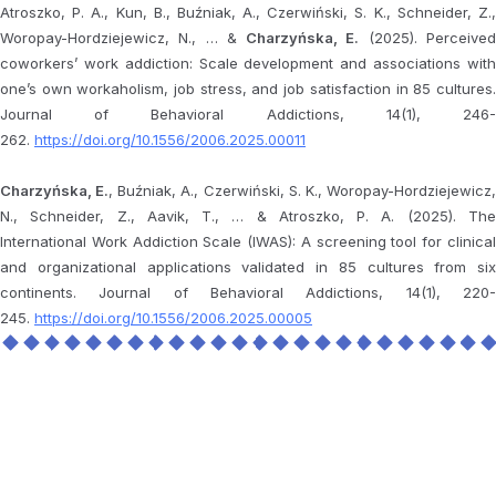
Atroszko, P. A., Kun, B., Buźniak, A., Czerwiński, S. K., Schneider, Z.,
Woropay-Hordziejewicz, N., … &
Charzyńska, E.
(2025). Perceive
coworkers’ work addiction: Scale development and associations with
one’s own workaholism, job stress, and job satisfaction in 85 cultures.
Journal of Behavioral Addictions, 14(1), 246-
262.
https://doi.org/10.1556/2006.2025.00011
Charzyńska, E.
, Buźniak, A., Czerwiński, S. K., Woropay-Hordziejewicz
N., Schneider, Z., Aavik, T., … & Atroszko, P. A. (2025). The
International Work Addiction Scale (IWAS): A screening tool for clinical
and organizational applications validated in 85 cultures from six
continents. Journal of Behavioral Addictions, 14(1), 220-
245.
https://doi.org/10.1556/2006.2025.00005