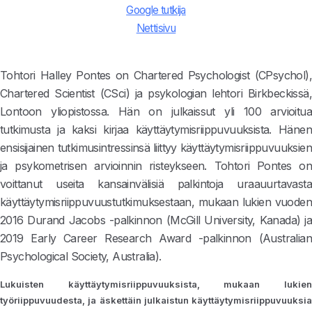
Google tutkija
Nettisivu
Tohtori Halley Pontes on Chartered Psychologist (CPsychol),
Chartered Scientist (CSci) ja psykologian lehtori Birkbeckissä,
Lontoon yliopistossa. Hän on julkaissut yli 100 arvioitua
tutkimusta ja kaksi kirjaa käyttäytymisriippuvuuksista. Hänen
ensisijainen tutkimusintressinsä liittyy käyttäytymisriippuvuuksien
ja psykometrisen arvioinnin risteykseen. Tohtori Pontes on
voittanut useita kansainvälisiä palkintoja uraauurtavasta
käyttäytymisriippuvuustutkimuksestaan, mukaan lukien vuoden
2016 Durand Jacobs -palkinnon (McGill University, Kanada) ja
2019 Early Career Research Award -palkinnon (Australian
Psychological Society, Australia).
Lukuisten käyttäytymisriippuvuuksista, mukaan lukien
työriippuvuudesta, ja äskettäin julkaistun käyttäytymisriippuvuuksia