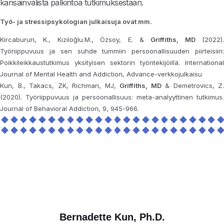
kansainvälistä palkintoa tutkimuksestaan.
Työ- ja stressipsykologian julkaisuja ovat mm.
Kircaburun, K., Kızıloğlu.M., Özsoy, E. &
Griffiths, MD
(2022).
Työriippuvuus ja sen suhde tummiin persoonallisuuden piirteisiin:
Poikkileikkaustutkimus yksityisen sektorin työntekijöillä. International
Journal of Mental Health and Addiction, Advance-verkkojulkaisu
Kun, B., Takacs, ZK, Richman, MJ,
Griffiths, MD
& Demetrovics, Z.
(2020). Työriippuvuus ja persoonallisuus: meta-analyyttinen tutkimus.
Journal of Behavioral Addiction, 9, 945-966.
Bernadette Kun, Ph.D.