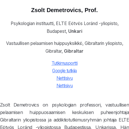
Zsolt Demetrovics
, Prof.
Psykologian instituutti, ELTE Eötvös Loránd -yliopisto,
Budapest,
Unkari
Vastuullisen pelaamisen huippuyksikkö, Gibraltarin yliopisto,
Gibraltar,
Gibraltar
Tutkimusportti
Google tutkija
Nettisivu
Nettisivu
Zsolt Demetrovics on psykologian professori, vastuullisen
pelaamisen huippuosaamisen keskuksen puheenjohtaja
Gibraltarin yliopistossa ja addiktiotutkimusryhmän johtaja ELTE
Eötvös Loránd -yliopistossa Budapestissa, Unkarissa. Hän