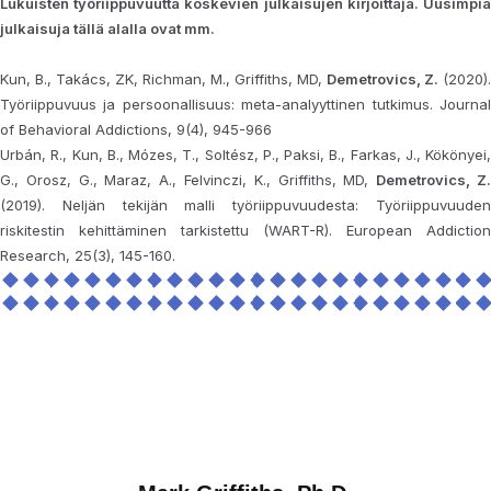
Lukuisten työriippuvuutta koskevien julkaisujen kirjoittaja. Uusimpia
julkaisuja tällä alalla ovat mm.
Kun, B., Takács, ZK, Richman, M., Griffiths, MD,
Demetrovics, Z.
(2020).
Työriippuvuus ja persoonallisuus: meta-analyyttinen tutkimus. Journal
of Behavioral Addictions, 9(4), 945-966
Urbán, R., Kun, B., Mózes, T., Soltész, P., Paksi, B., Farkas, J., Kökönyei,
G., Orosz, G., Maraz, A., Felvinczi, K., Griffiths, MD,
Demetrovics, Z
(2019). Neljän tekijän malli työriippuvuudesta: Työriippuvuuden
riskitestin kehittäminen tarkistettu (WART-R). European Addiction
Research, 25(3), 145-160.