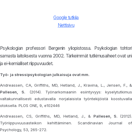
Google tutkija
Nettisivu
Psykologian professori Bergenin yliopistossa. Psykologian tohtori
samasta laitoksesta vuonna 2002. Tärkeimmät tutkimusaiheet ovat uni
ja ei-kemialliset riippuvuudet.
Työ- ja stressipsykologian julkaisuja ovat mm.
Andreassen, CA, Griffiths, MD, Hetland, J., Kravina, L., Jensen, F., &
Pallesen, S.
(2014). Työnarkomaanin esiintyvyys: kyselytutkimu
valtakunnallisesti edustavalla norjalaisista työntekijöistä koostuvalla
otoksella. PLOS ONE, 9, e102446
Andreassen, CS, Griffiths, MD, Hetland, J., &
Pallesen, S.
(2012)
Työriippuvuusasteikon kehittäminen. Scandinavian Journal of
Psychology, 53, 265-272.