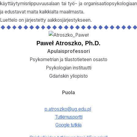
käyttäytymisriippuvuusalaan tai työ- ja organisaatiopsykologiaan
ja edustavat maita kaikkialta maailmasta.
Luettelo on järjestetty aakkosjärjestykseen.
Paweł Atroszko, Ph.D.
Apulaisprofessori
Psykometrian ja tilastotieteen osasto
Psykologian instituutti
Gdańskin yliopisto
Puola
p.atroszko@ug.edu.pl
Tutkimusportti
Google tutkija