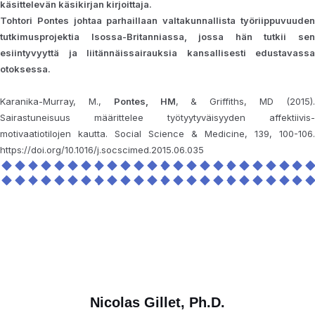
käsittelevän käsikirjan kirjoittaja.
Tohtori Pontes johtaa parhaillaan valtakunnallista työriippuvuuden
tutkimusprojektia Isossa-Britanniassa, jossa hän tutkii sen
esiintyvyyttä ja liitännäissairauksia kansallisesti edustavassa
otoksessa.
Karanika-Murray, M.,
Pontes, HM
, & Griffiths, MD (2015)
Sairastuneisuus määrittelee työtyytyväisyyden affektiivis-
motivaatiotilojen kautta. Social Science & Medicine, 139, 100-106.
https://doi.org/10.1016/j.socscimed.2015.06.035
Nicolas Gillet, Ph.D.