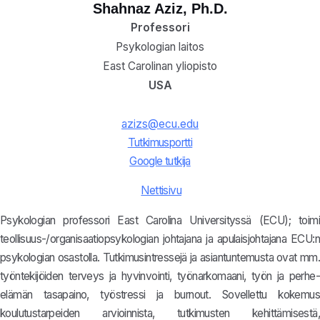
Shahnaz Aziz, Ph.D.
Professori
Psykologian laitos
East Carolinan yliopisto
USA
azizs@ecu.edu
Tutkimusportti
Google tutkija
Nettisivu
Psykologian professori East Carolina Universityssä (ECU); toimi
teollisuus-/organisaatiopsykologian johtajana ja apulaisjohtajana ECU:n
psykologian osastolla. Tutkimusintressejä ja asiantuntemusta ovat mm.
työntekijöiden terveys ja hyvinvointi, työnarkomaani, työn ja perhe-
elämän tasapaino, työstressi ja burnout. Sovellettu kokemus
koulutustarpeiden arvioinnista, tutkimusten kehittämisestä,