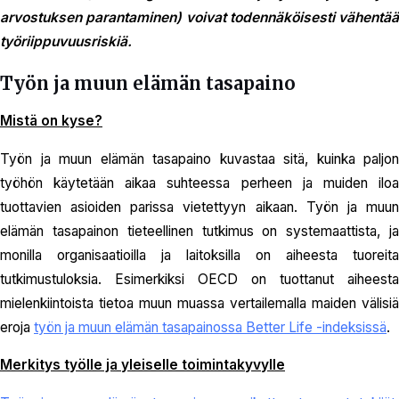
arvostuksen parantaminen) voivat todennäköisesti vähentää
työriippuvuusriskiä.
Työn ja muun elämän tasapaino
Mistä on kyse?
Työn ja muun elämän tasapaino kuvastaa sitä, kuinka paljon
työhön käytetään aikaa suhteessa perheen ja muiden iloa
tuottavien asioiden parissa vietettyyn aikaan. Työn ja muun
elämän tasapainon tieteellinen tutkimus on systemaattista, ja
monilla organisaatioilla ja laitoksilla on aiheesta tuoreita
tutkimustuloksia. Esimerkiksi OECD on tuottanut aiheesta
mielenkiintoista tietoa muun muassa vertailemalla maiden välisiä
eroja
työn ja muun elämän tasapainossa Better Life -indeksissä
.
Merkitys työlle ja yleiselle toimintakyvylle