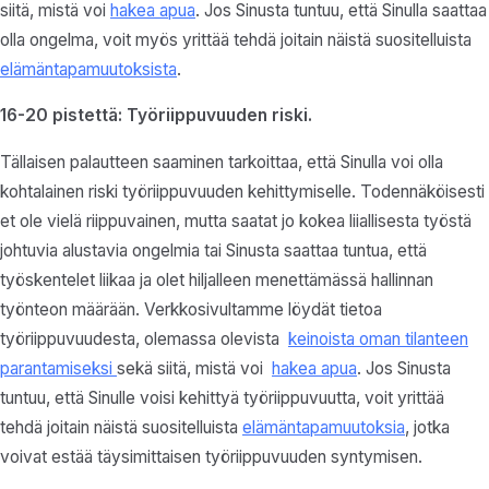
siitä, mistä voi
hakea apua
. Jos Sinusta tuntuu, että Sinulla saattaa
olla ongelma, voit myös yrittää tehdä joitain näistä suositelluista
elämäntapamuutoksista
.
16-20 pistettä: Työriippuvuuden riski.
Tällaisen palautteen saaminen tarkoittaa, että Sinulla voi olla
kohtalainen riski työriippuvuuden kehittymiselle. Todennäköisesti
et ole vielä riippuvainen, mutta saatat jo kokea liiallisesta työstä
johtuvia alustavia ongelmia tai Sinusta saattaa tuntua, että
työskentelet liikaa ja olet hiljalleen menettämässä hallinnan
työnteon määrään. Verkkosivultamme löydät tietoa
työriippuvuudesta, olemassa olevista
keinoista oman tilanteen
parantamiseksi
sekä siitä, mistä voi
hakea apua
. Jos Sinusta
tuntuu, että Sinulle voisi kehittyä työriippuvuutta, voit yrittää
tehdä joitain näistä suositelluista
elämäntapamuutoksia
, jotka
voivat estää täysimittaisen työriippuvuuden syntymisen.