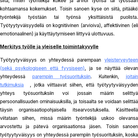
siitä, miten työntekijä kokee ja arvioi työnsä tai työssään
kohtaamansa kokemukset. Toisin sanoen kyse on siitä, pitääkö
työntekijä työstään tai työnsä yksittäisistä puolista.
Työtyytyväisyydellä on kognitiivinen (arvioiva), affektiivinen (eli
emotionaalinen) ja käyttäytymiseen liittyvä ulottuvuus.
Merkitys työlle ja yleiselle toimintakyvylle
Työtyytyväisyys on yhteydessä parempaan
yleisterveyteen
(sekä psykologiseen että fyysiseen)
, ja se näyttää olevan
yhteydessä
parempiin työsuorituksiin
. Kuitenkin,
joitain
tutkimuksia
, jotka viittaavat siihen, että työtyytyväisyyden
yhteys työsuorituksiin voi jossain määrin selittyä
persoonallisuuden ominaisuuksilla, ja toisaalta se voidaan selittää
täysin organisaatiopohjaisella itsearvostuksella. Käsitteellä
viitataan siihen, missä määrin työntekijä uskoo olevansa
arvostettu ja pätevä organisaationsa jäsen. Toisin sanoen
työtyytyväisyys on yhteydessä parempiin työsuorituksiin, koska