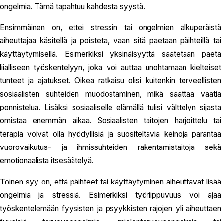
ongelmia. Tämä tapahtuu kahdesta syystä.
Ensimmäinen on, ettei stressin tai ongelmien alkuperäistä
aiheuttajaa käsitellä ja poisteta, vaan sitä paetaan päihteillä tai
käyttäytymisellä. Esimerkiksi yksinäisyyttä saatetaan paeta
liialliseen työskentelyyn, joka voi auttaa unohtamaan kielteiset
tunteet ja ajatukset. Oikea ratkaisu olisi kuitenkin terveellisten
sosiaalisten suhteiden muodostaminen, mikä saattaa vaatia
ponnistelua. Lisäksi sosiaaliselle elämällä tulisi välttelyn sijasta
omistaa enemmän aikaa. Sosiaalisten taitojen harjoittelu tai
terapia voivat olla hyödyllisiä ja suositeltavia keinoja parantaa
vuorovaikutus- ja ihmissuhteiden rakentamistaitoja sekä
emotionaalista itsesäätelyä.
Toinen syy on, että päihteet tai käyttäytyminen aiheuttavat lisää
ongelmia ja stressiä. Esimerkiksi työriippuvuus voi ajaa
työskentelemään fyysisten ja psyykkisten rajojen yli aiheuttaen