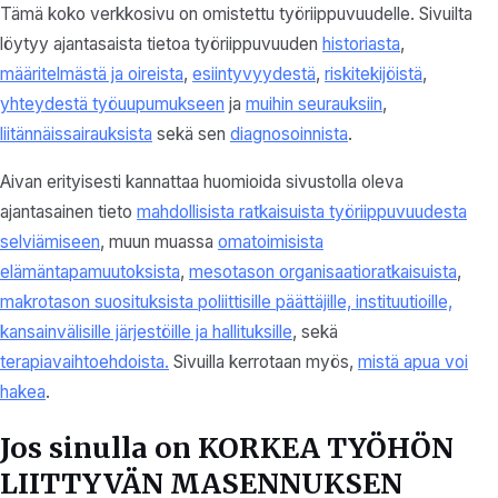
Tämä koko verkkosivu on omistettu työriippuvuudelle. Sivuilta
löytyy ajantasaista tietoa työriippuvuuden
historiasta
,
määritelmästä ja oireista
,
esiintyvyydestä
,
riskitekijöistä
,
yhteydestä työuupumukseen
ja
muihin seurauksiin
,
liitännäissairauksista
sekä sen
diagnosoinnista
.
Aivan erityisesti kannattaa huomioida sivustolla oleva
ajantasainen tieto
mahdollisista ratkaisuista työriippuvuudesta
selviämiseen
, muun muassa
omatoimisista
elämäntapamuutoksista
,
mesotason organisaatioratkaisuista
,
makrotason suosituksista poliittisille päättäjille, instituutioille,
kansainvälisille järjestöille ja hallituksille
, sekä
terapiavaihtoehdoista.
Sivuilla kerrotaan myös,
mistä apua voi
hakea
.
Jos sinulla on KORKEA TYÖHÖN
LIITTYVÄN MASENNUKSEN