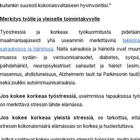
kuitenkin suuresti kokonaisvaltaiseen hyvinvointiisi."
Merkitys työlle ja yleiselle toimintakyvylle
Työstressiä ja korkeaa työkuormitusta pidetään
maailmanlaajuisesti yhä useammin merkittävinä
tekijöinä
sairauksissa ja häiriöissä
. Näitä sairauksia ja häiriöitä ovat muun
muassa sydän- ja verisuonisairaudet, diabetes, syöpä,
päihdehäiriöt, neuropsykiatriset sairaudet ja häiriöt (esim.
masennus, ahdistuneisuus, Alzheimerin tauti tai Parkinsonin tauti)
sekä joukko autoimmuunisairauksia.
Jos kokee korkeaa työstressiä
, useimmissa tapauksissa työ
on merkittävä stressin lähde elämässä.
Jos kokee korkeaa yleistä stressiä
, se tarkoittaa, ett
stressin kokonaismäärä elämässäsi on korkea ja huolestuttava.
Jotkut saattavat kokea voimakasta stressiä työssään, mutta työn