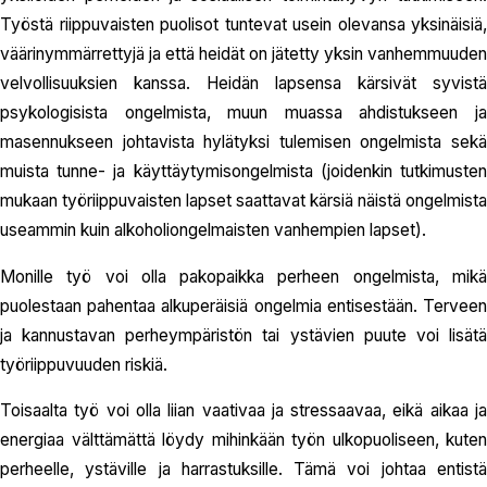
Työstä riippuvaisten puolisot tuntevat usein olevansa yksinäisiä,
väärinymmärrettyjä ja että heidät on jätetty yksin vanhemmuuden
velvollisuuksien kanssa. Heidän lapsensa kärsivät syvistä
psykologisista ongelmista, muun muassa ahdistukseen ja
masennukseen johtavista hylätyksi tulemisen ongelmista sekä
muista tunne- ja käyttäytymisongelmista (joidenkin tutkimusten
mukaan työriippuvaisten lapset saattavat kärsiä näistä ongelmista
useammin kuin alkoholiongelmaisten vanhempien lapset).
Monille työ voi olla pakopaikka perheen ongelmista, mikä
puolestaan pahentaa alkuperäisiä ongelmia entisestään. Terveen
ja kannustavan perheympäristön tai ystävien puute voi lisätä
työriippuvuuden riskiä.
Toisaalta työ voi olla liian vaativaa ja stressaavaa, eikä aikaa ja
energiaa välttämättä löydy mihinkään työn ulkopuoliseen, kuten
perheelle, ystäville ja harrastuksille. Tämä voi johtaa entistä