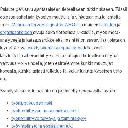
Palaute perustuu ajantasaiseen tieteelliseen tutkimukseen. Tässä
osiossa esitellään kyselyn muuttujia ja vinkataan muita lähteitä
(mm.
Maailman terveysjärjestön WHO:n
ja muiden
laitosten
ja
organisaatioiden
sivuja sekä tieteellisiä julkaisuja, myös meta-
analyysejä ja katsausartikkeleita, jos niitä on saatavilla), joista on
löydettävissä
yksityiskohtaisempaa tietoa
tällä sivulla
käsiteltyihin aiheisiin liittyen. Eri muuttujien tieteellisen näytön
vahvuus voi vaihdella, joten esittelemme kunkin muuttujan
kohdalla, kuinka laajasti tutkittua tai vakiintunutta kyseinen tieto
on.
Kyselystä annettu palaute on jäsennelty seuraavalla tavalla:
työriippuvuuden riski
työhön liittyvän masennuksen riski
työhön liittyvä terveys ja toimintakyky
työympäristö ja sosiaalinen tuki