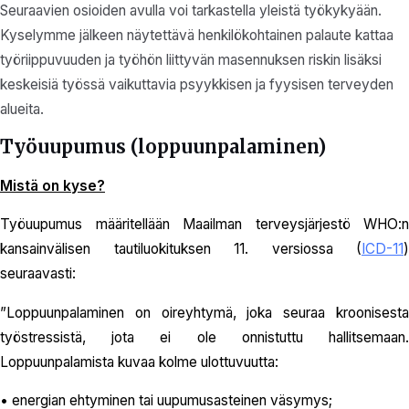
Seuraavien osioiden avulla voi tarkastella yleistä työkykyään.
Kyselymme jälkeen näytettävä henkilökohtainen palaute kattaa
työriippuvuuden ja työhön liittyvän masennuksen riskin lisäksi
keskeisiä työssä vaikuttavia psyykkisen ja fyysisen terveyden
alueita.
Työuupumus (loppuunpalaminen)
Mistä on kyse?
Työuupumus määritellään Maailman terveysjärjestö WHO:n
kansainvälisen tautiluokituksen 11. versiossa (
ICD-11
)
seuraavasti:
”Loppuunpalaminen on oireyhtymä, joka seuraa kroonisesta
työstressistä, jota ei ole onnistuttu hallitsemaan.
Loppuunpalamista kuvaa kolme ulottuvuutta:
• energian ehtyminen tai uupumusasteinen väsymys;