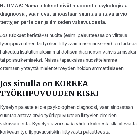
HUOMAA: Nämä tulokset eivät muodosta psykologista
diagnoosia, vaan ovat ainoastaan suuntaa antava arvio
tiettyjen piirteiden ja ilmiöiden vakavuudesta.
Jos tulokset herättävät huolta (esim. palautteessa on viittaus
työriippuvuuteen tai työhön liittyvään masennukseen), on tärkeää
hakeutua lisätutkimuksiin mahdollisen diagnoosin vahvistamiseksi
tai poissulkemiseksi. Näissä tapauksissa suosittelemme
ottamaan yhteyttä mielenterveyden hoidon ammattilaiseen.
Jos sinulla on KORKEA
TYÖRIIPUVUUDEN RISKI
Kyselyn palaute ei ole psykologinen diagnoosi, vaan ainoastaan
suuntaa antava arvio työriippuvuuteen liittyvien oireiden
vakavuudesta. Kyselystä voi saada yhden kolmesta alla olevasta
korkeaan työriippuvuusriskiin liittyvästä palautteesta.