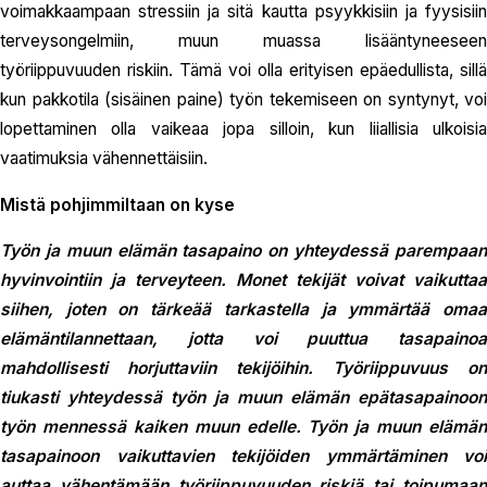
voimakkaampaan stressiin ja sitä kautta psyykkisiin ja fyysisiin
terveysongelmiin, muun muassa lisääntyneeseen
työriippuvuuden riskiin. Tämä voi olla erityisen epäedullista, sillä
kun pakkotila (sisäinen paine) työn tekemiseen on syntynyt, voi
lopettaminen olla vaikeaa jopa silloin, kun liiallisia ulkoisia
vaatimuksia vähennettäisiin.
Mistä pohjimmiltaan on kyse
Työn ja muun elämän tasapaino on yhteydessä parempaan
hyvinvointiin ja terveyteen. Monet tekijät voivat vaikuttaa
siihen, joten on tärkeää tarkastella ja ymmärtää omaa
elämäntilannettaan, jotta voi puuttua tasapainoa
mahdollisesti horjuttaviin tekijöihin. Työriippuvuus on
tiukasti yhteydessä työn ja muun elämän epätasapainoon
työn mennessä kaiken muun edelle. Työn ja muun elämän
tasapainoon vaikuttavien tekijöiden ymmärtäminen voi
auttaa vähentämään työriippuvuuden riskiä tai toipumaan