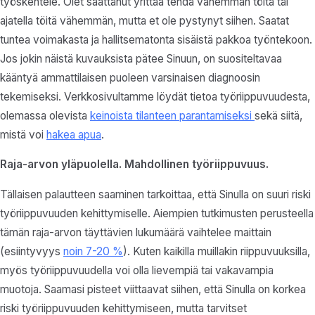
työskentele. Olet saattanut yrittää tehdä vähemmän töitä tai
ajatella töitä vähemmän, mutta et ole pystynyt siihen. Saatat
tuntea voimakasta ja hallitsematonta sisäistä pakkoa työntekoon.
Jos jokin näistä kuvauksista pätee Sinuun, on suositeltavaa
kääntyä ammattilaisen puoleen varsinaisen diagnoosin
tekemiseksi. Verkkosivultamme löydät tietoa työriippuvuudesta,
olemassa olevista
keinoista tilanteen parantamiseksi
sekä siitä,
mistä voi
hakea apua
.
Raja-arvon yläpuolella. Mahdollinen työriippuvuus.
Tällaisen palautteen saaminen tarkoittaa, että Sinulla on suuri riski
työriippuvuuden kehittymiselle. Aiempien tutkimusten perusteella
tämän raja-arvon täyttävien lukumäärä vaihtelee maittain
(esiintyvyys
noin 7-20 %
). Kuten kaikilla muillakin riippuvuuksilla,
myös työriippuvuudella voi olla lievempiä tai vakavampia
muotoja. Saamasi pisteet viittaavat siihen, että Sinulla on korkea
riski työriippuvuuden kehittymiseen, mutta tarvitset