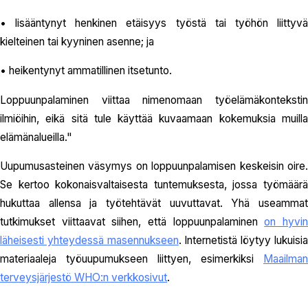
• lisääntynyt henkinen etäisyys työstä tai työhön liittyvä
kielteinen tai kyyninen asenne; ja
• heikentynyt ammatillinen itsetunto.
Loppuunpalaminen viittaa nimenomaan työelämäkontekstin
ilmiöihin, eikä sitä tule käyttää kuvaamaan kokemuksia muilla
elämänalueilla."
Uupumusasteinen väsymys on loppuunpalamisen keskeisin oire.
Se kertoo kokonaisvaltaisesta tuntemuksesta, jossa työmäärä
hukuttaa allensa ja työtehtävät uuvuttavat. Yhä useammat
tutkimukset viittaavat siihen, että loppuunpalaminen
on hyvi
läheisesti yhteydessä masennukseen
. Internetistä löytyy lukuisi
materiaaleja työuupumukseen liittyen, esimerkiksi
Maailman
terveysjärjestö WHO:n verkkosivut
.