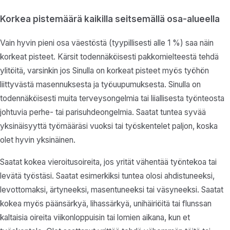
Korkea pistemäärä kaikilla seitsemällä osa-alueella
Vain hyvin pieni osa väestöstä (tyypillisesti alle 1 %) saa näin
korkeat pisteet. Kärsit todennäköisesti pakkomielteestä tehdä
ylitöitä, varsinkin jos Sinulla on korkeat pisteet myös työhön
liittyvästä masennuksesta ja työuupumuksesta. Sinulla on
todennäköisesti muita terveysongelmia tai liiallisesta työnteosta
johtuvia perhe- tai parisuhdeongelmia. Saatat tuntea syvää
yksinäisyyttä työmääräsi vuoksi tai työskentelet paljon, koska
olet hyvin yksinäinen.
Saatat kokea vieroitusoireita, jos yrität vähentää työntekoa tai
levätä työstäsi. Saatat esimerkiksi tuntea olosi ahdistuneeksi,
levottomaksi, ärtyneeksi, masentuneeksi tai väsyneeksi. Saatat
kokea myös päänsärkyä, lihassärkyä, unihäiriöitä tai flunssan
kaltaisia oireita viikonloppuisin tai lomien aikana, kun et