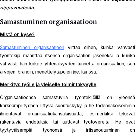
riippuvuudesta.
Samastuminen organisaatioon
Mistä on kyse?
Samastuminen organisaatioon
viittaa siihen, kuinka vahvast
työntekijä määrittää itsensä organisaation jäseneksi ja kuinka
vahvasti hän kokee yhtenäisyyden tunnetta organisaation, sen
arvojen, brändin, menettelytapojen jne. kanssa.
Merkitys työlle ja yleiselle toimintakyvylle
Organisaatioonsa samastuvilla työntekijöillä on yleensä
korkeampi työhön liittyvä suorituskyky ja he todennäköisemmin
ilmentävät organisaatiokansalaisuutta, esimerkiksi tekevät
rakentavia ehdotuksia tai auttavat työtovereita. He ovat
tyytyväisempiä työhönsä ja irtisanoutuminen on