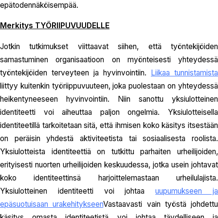
epätodennäköisempää.
Merkitys TYÖRIIPUVUUDELLE
Jotkin tutkimukset viittaavat siihen, että työntekijöiden
samastuminen organisaatioon on myönteisesti yhteydessä
työntekijöiden terveyteen ja hyvinvointiin.
Liikaa tunnistamista
liittyy kuitenkin työriippuvuuteen, joka puolestaan on yhteydessä
heikentyneeseen hyvinvointiin. Niin sanottu yksiulotteinen
identiteetti voi aiheuttaa paljon ongelmia. Yksiulotteisella
identiteetillä tarkoitetaan sitä, että ihmisen koko käsitys itsestään
on peräisin yhdestä aktiviteetista tai sosiaalisesta roolista.
Yksiulotteista identiteettiä on tutkittu parhaiten urheilijoiden,
erityisesti nuorten urheilijoiden keskuudessa, jotka usein johtavat
koko identiteettinsä harjoittelemastaan urheilulajista.
Yksiulotteinen identiteetti voi johtaa
uupumukseen j
epäsuotuisaan urakehitykseen
Vastaavasti vain työstä johdettu
käsitys omasta identiteetistä voi johtaa täydelliseen ja