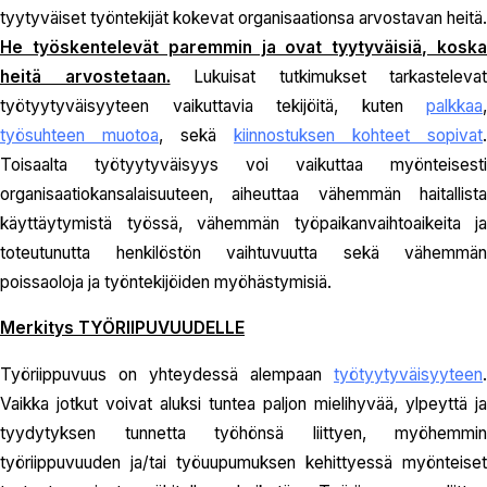
tyytyväiset työntekijät kokevat organisaationsa arvostavan heitä.
He työskentelevät paremmin ja ovat tyytyväisiä, koska
heitä arvostetaan.
Lukuisat tutkimukset tarkastelevat
työtyytyväisyyteen vaikuttavia tekijöitä, kuten
palkkaa
,
työsuhteen muotoa
, sekä
kiinnostuksen kohteet sopivat
.
Toisaalta työtyytyväisyys voi vaikuttaa myönteisesti
organisaatiokansalaisuuteen, aiheuttaa vähemmän haitallista
käyttäytymistä työssä, vähemmän työpaikanvaihtoaikeita ja
toteutunutta henkilöstön vaihtuvuutta sekä vähemmän
poissaoloja ja työntekijöiden myöhästymisiä.
Merkitys TYÖRIIPUVUUDELLE
Työriippuvuus on yhteydessä alempaan
työtyytyväisyyteen
.
Vaikka jotkut voivat aluksi tuntea paljon mielihyvää, ylpeyttä ja
tyydytyksen tunnetta työhönsä liittyen, myöhemmin
työriippuvuuden ja/tai työuupumuksen kehittyessä myönteiset