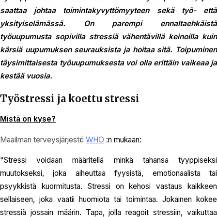
saattaa johtaa toimintakyvyttömyyteen sekä työ- että
yksityiselämässä. On parempi ennaltaehkäistä
työuupumusta sopivilla stressiä vähentävillä keinoilla kuin
kärsiä uupumuksen seurauksista ja hoitaa sitä. Toipuminen
täysimittaisesta työuupumuksesta voi olla erittäin vaikeaa ja
kestää vuosia.
Työstressi ja koettu stressi
Mistä on kyse?
Maailman terveysjärjestö
WHO
:n mukaan:
"Stressi voidaan määritellä minkä tahansa tyyppiseksi
muutokseksi, joka aiheuttaa fyysistä, emotionaalista tai
psyykkistä kuormitusta. Stressi on kehosi vastaus kaikkeen
sellaiseen, joka vaatii huomiota tai toimintaa. Jokainen kokee
stressiä jossain määrin. Tapa, jolla reagoit stressiin, vaikuttaa