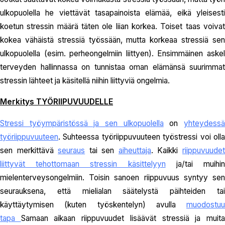
ulkopuolella he viettävät tasapainoista elämää, eikä yleisesti
koetun stressin määrä täten ole liian korkea. Toiset taas voivat
kokea vähäistä stressiä työssään, mutta korkeaa stressiä sen
ulkopuolella (esim. perheongelmiin liittyen). Ensimmäinen askel
terveyden hallinnassa on tunnistaa oman elämänsä suurimmat
stressin lähteet ja käsitellä niihin liittyviä ongelmia.
Merkitys TYÖRIIPUVUUDELLE
Stressi työympäristössä ja sen ulkopuolella
on
yhteydess
työriippuvuuteen
. Suhteessa työriippuvuuteen työstressi voi olla
sen merkittävä
seuraus
tai sen
aiheuttaja
. Kaikki
riippuvuude
liittyvät tehottomaan stressin käsittelyyn
ja/tai muihi
mielenterveysongelmiin. Toisin sanoen riippuvuus syntyy sen
seurauksena, että mielialan säätelystä päihteiden tai
käyttäytymisen (kuten työskentelyn) avulla
muodostuu
tapa
Samaan aikaan riippuvuudet lisäävät stressiä ja muit