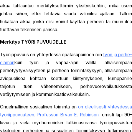
aikaa tuhlaantuu merkityksettömiin yksityiskohtiin, mikä usein
johtaa siihen, ettei tehtäviä saada valmiiksi ajallaan. Tällöin
hukataan aikaa, jonka olisi voinut käyttää perheen tai muun iloa
tuottavan tekemisen parissa.
Merkitys TYÖRIIPUVUUDELLE
Työriippuvuus on yhteydessä epätasapainoon niin
työn ja perhe
elämän
kuin työn ja vapaa-ajan välillä, alhaisempaan
perhetyytyväisyyteen ja perheen toimintakykyyn, alhaisempaan
aviopuolisoa kohtaan koettuun kiintymykseen, kumppanille
tarjotun tuen vähenemiseen, perhevuorovaikutuksesta
vetäytymiseen ja kommunikaatiovaikeuksiin.
Ongelmallinen sosiaalinen toiminta on
on oleellisesti yhteydess
työriippuvuuteen
.
Professori Bryan E. Robinson
omisti läpi 90-
luvun ja vielä myöhemminkin tutkimusuransa työriippuvaisten
yksilöiden perheiden ja sosiaalisen toimintakyvyn tutkimiseen.