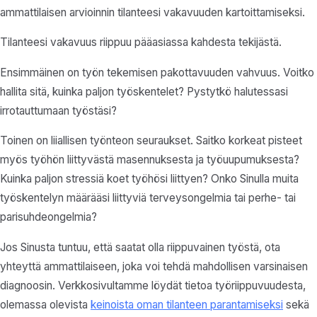
ammattilaisen arvioinnin tilanteesi vakavuuden kartoittamiseksi.
Tilanteesi vakavuus riippuu pääasiassa kahdesta tekijästä.
Ensimmäinen on työn tekemisen pakottavuuden vahvuus. Voitko
hallita sitä, kuinka paljon työskentelet? Pystytkö halutessasi
irrotauttumaan työstäsi?
Toinen on liiallisen työnteon seuraukset. Saitko korkeat pisteet
myös työhön liittyvästä masennuksesta ja työuupumuksesta?
Kuinka paljon stressiä koet työhösi liittyen? Onko Sinulla muita
työskentelyn määrääsi liittyviä terveysongelmia tai perhe- tai
parisuhdeongelmia?
Jos Sinusta tuntuu, että saatat olla riippuvainen työstä, ota
yhteyttä ammattilaiseen, joka voi tehdä mahdollisen varsinaisen
diagnoosin. Verkkosivultamme löydät tietoa työriippuvuudesta,
olemassa olevista
keinoista oman tilanteen parantamiseksi
sekä