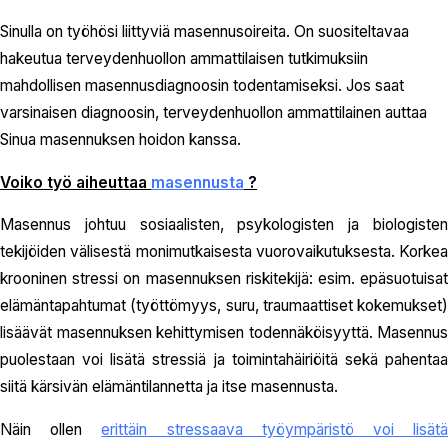
Sinulla on työhösi liittyviä masennusoireita. On suositeltavaa
hakeutua terveydenhuollon ammattilaisen tutkimuksiin
mahdollisen masennusdiagnoosin todentamiseksi. Jos saat
varsinaisen diagnoosin, terveydenhuollon ammattilainen auttaa
Sinua masennuksen hoidon kanssa.
Voiko työ aiheuttaa
masennusta
?
Masennus johtuu sosiaalisten, psykologisten ja biologisten
tekijöiden välisestä monimutkaisesta vuorovaikutuksesta. Korkea
krooninen stressi on masennuksen riskitekijä: esim. epäsuotuisat
elämäntapahtumat (työttömyys, suru, traumaattiset kokemukset)
lisäävät masennuksen kehittymisen todennäköisyyttä. Masennus
puolestaan voi lisätä stressiä ja toimintahäiriöitä sekä pahentaa
siitä kärsivän elämäntilannetta ja itse masennusta.
Näin ollen
erittäin stressaava työympäristö voi lisät