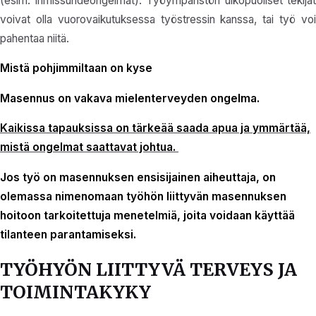
(esim. ihmissuhdeongelmat). Työympäristön ulkopuoliset tekijät
voivat olla vuorovaikutuksessa työstressin kanssa, tai työ voi
pahentaa niitä.
Mistä pohjimmiltaan on kyse
Masennus on vakava mielenterveyden ongelma.
Kaikissa tapauksissa on tärkeää saada apua ja ymmärtää,
mistä ongelmat saattavat johtua.
Jos työ on masennuksen ensisijainen aiheuttaja, on
olemassa nimenomaan työhön liittyvän masennuksen
hoitoon tarkoitettuja menetelmiä, joita voidaan käyttää
tilanteen parantamiseksi.
TYÖHYÖN LIITTYVÄ TERVEYS JA
TOIMINTAKYKY