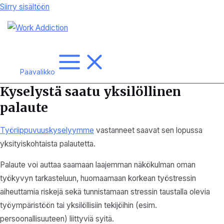
Siirry sisältöön
Päävalikko
Kyselystä saatu yksilöllinen
palaute
Työriippuvuuskyselyymme
vastanneet saavat sen lopussa
yksityiskohtaista palautetta.
Palaute voi auttaa saamaan laajemman näkökulman oman
työkyvyn tarkasteluun, huomaamaan korkean työstressin
aiheuttamia riskejä sekä tunnistamaan stressin taustalla olevia
työympäristöön tai yksilöllisiin tekijöihin (esim.
persoonallisuuteen) liittyviä syitä.