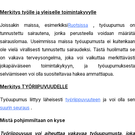
Merkitys työlle ja yleiselle toimintakyvylle
Joissakin maissa, esimerkiksi
Ruotsissa
, työuupumus o
tunnustettu sairautena, jonka perusteella voidaan määrätä
sairauslomaa. Useimmissa maissa työuupumusta ei kuitenkaan
ole vielä virallisesti tunnustettu sairaudeksi. Tästä huolimatta se
on vakava terveysongelma, joka voi vaikuttaa merkittävästi
jokapäiväiseen toimintakykyyn, ja työuupumuksesta
selviämiseen voi olla suositeltavaa hakea ammattiapua.
Merkitys TYÖRIIPUVUUDELLE
Työuupumus liittyy läheisesti
työriippuvuuteen
ja voi olla se
suurin seuraus
.
Mistä pohjimmiltaan on kyse
Työriippuvuus voi aiheuttaa vakavaa työuupumusta, joka