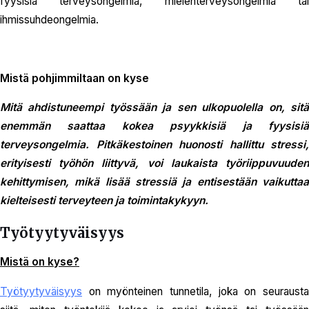
fyysisiä terveysongelmia, mielenterveysongelmia tai
ihmissuhdeongelmia.
Mistä pohjimmiltaan on kyse
Mitä ahdistuneempi työssään ja sen ulkopuolella on, sitä
enemmän saattaa kokea psyykkisiä ja fyysisiä
terveysongelmia. Pitkäkestoinen huonosti hallittu stressi,
erityisesti työhön liittyvä, voi laukaista työriippuvuuden
kehittymisen, mikä lisää stressiä ja entisestään vaikuttaa
kielteisesti terveyteen ja toimintakykyyn.
Työtyytyväisyys
Mistä on kyse?
Työtyytyväisyys
on myönteinen tunnetila, joka on seurausta