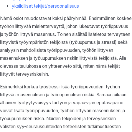
yksilölliset tekijät/persoonallisuus
Nämä osiot muodostavat kaksi pääryhmää. Ensimmäinen koskee
työhön liittyvää mielenterveyttä, johon lukeutuvat työriippuvuus
ja työhön liittyvä masennus. Toinen sisältää lisätietoa terveyteen
liittyvistä työympäristön tekijöistä (työuupumus ja stressi) sekä
analyysin mahdollisista työriippuvuuden, työhön liittyvän
masennuksen ja työuupumuksen riskiin liittyvistä tekijöistä. Alla
olevassa taulukossa on yhteenveto siitä, miten nämä tekijät
liittyvät terveysriskeihin.
Esimerkiksi korkea työstressi lisää työriippuvuuden, työhön
liittyvän masennuksen ja työuupumuksen riskiä. Samaan aikaan
alhainen työtyytyväisyys tai työn ja vapaa-ajan epätasapaino
voivat lisätä työriippuvuuden, työhön liittyvän masennuksen ja
työuupumuksen riskiä. Näiden tekijöiden ja terveysriskien
välisten syy-seuraussuhteiden tieteellisten tutkimustulosten