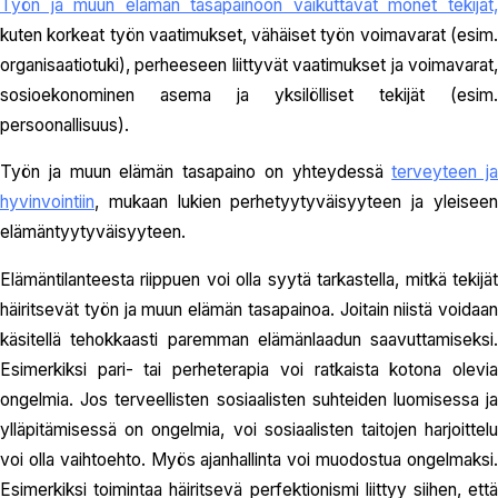
Työn ja muun elämän tasapainoon vaikuttavat monet tekijät,
kuten korkeat työn vaatimukset, vähäiset työn voimavarat (esim.
organisaatiotuki), perheeseen liittyvät vaatimukset ja voimavarat,
sosioekonominen asema ja yksilölliset tekijät (esim.
persoonallisuus).
Työn ja muun elämän tasapaino on yhteydessä
terveyteen ja
hyvinvointiin
, mukaan lukien perhetyytyväisyyteen ja yleiseen
elämäntyytyväisyyteen.
Elämäntilanteesta riippuen voi olla syytä tarkastella, mitkä tekijät
häiritsevät työn ja muun elämän tasapainoa. Joitain niistä voidaan
käsitellä tehokkaasti paremman elämänlaadun saavuttamiseksi.
Esimerkiksi pari- tai perheterapia voi ratkaista kotona olevia
ongelmia. Jos terveellisten sosiaalisten suhteiden luomisessa ja
ylläpitämisessä on ongelmia, voi sosiaalisten taitojen harjoittelu
voi olla vaihtoehto. Myös ajanhallinta voi muodostua ongelmaksi.
Esimerkiksi toimintaa häiritsevä perfektionismi liittyy siihen, että