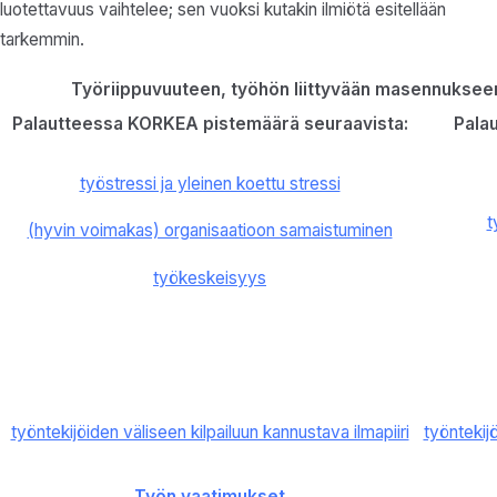
luotettavuus vaihtelee; sen vuoksi kutakin ilmiötä esitellään
tarkemmin.
Työriippuvuuteen, työhön liittyvään masennukseen j
Palautteessa KORKEA pistemäärä seuraavista:
Pala
työstressi ja yleinen koettu stressi
t
(hyvin voimakas) organisaatioon samaistuminen
työkeskeisyys
työntekijöiden väliseen kilpailuun kannustava ilmapiiri
työntekij
Työn vaatimukset