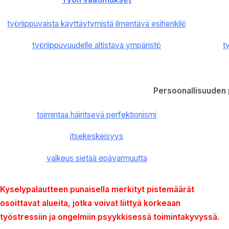
työriippuvaista käyttäytymistä ilmentävä esihenkilö
työriippuvuudelle altistava ympäristö
t
Persoonallisuuden 
toimintaa häiritsevä perfektionismi
itsekeskeisyys
vaikeus sietää epävarmuutta
Kyselypalautteen punaisella merkityt pistemäärät
osoittavat alueita, jotka voivat liittyä korkeaan
työstressiin ja ongelmiin psyykkisessä toimintakyvyssä.