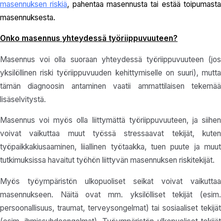
masennuksen riskiä
, pahentaa masennusta tai estää toipumast
masennuksesta.
Onko masennus yhteydessä työriippuvuuteen?
Masennus voi olla suoraan yhteydessä työriippuvuuteen (jos
yksilöllinen riski työriippuvuuden kehittymiselle on suuri), mutta
tämän diagnoosin antaminen vaatii ammattilaisen tekemää
lisäselvitystä.
Masennus voi myös olla liittymättä työriippuvuuteen, ja siihen
voivat vaikuttaa muut työssä stressaavat tekijät, kuten
työpaikkakiusaaminen, liiallinen työtaakka, tuen puute ja muut
tutkimuksissa havaitut työhön liittyvän masennuksen riskitekijät.
Myös työympäristön ulkopuoliset seikat voivat vaikuttaa
masennukseen. Näitä ovat mm. yksilölliset tekijät (esim.
persoonallisuus, traumat, terveysongelmat) tai sosiaaliset tekijät