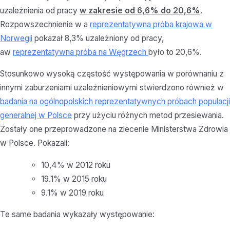
uzależnienia od pracy
w zakresie od 6,6% do 20,6%
.
Rozpowszechnienie w a
reprezentatywna próba krajowa w
Norwegii
pokazał 8,3% uzależniony od pracy,
aw
reprezentatywna próba na Węgrzech
było to 20,6%.
Stosunkowo wysoką częstość występowania w porównaniu z
innymi zaburzeniami uzależnieniowymi stwierdzono również w
badania na ogólnopolskich reprezentatywnych próbach populacji
generalnej w Polsce
przy użyciu różnych metod przesiewania.
Zostały one przeprowadzone na zlecenie Ministerstwa Zdrowia
w Polsce. Pokazali:
10,4% w 2012 roku
19.1% w 2015 roku
9.1% w 2019 roku
Te same badania wykazały występowanie: