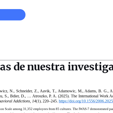
cas de nuestra investig
icz, N., Schneider, Z., Aavik, T., Adamowic, M., Adams, B. G., Al-
scu, S., Bdier, D., … Atroszko, P. A. (2025). The International Work Ad
avioral Addictions, 14
(1), 220–245. 
https://doi.org/10.1556/2006.202
ion Scale among 31,352 employees from 85 cultures. The IWAS-7 demonstrated partia