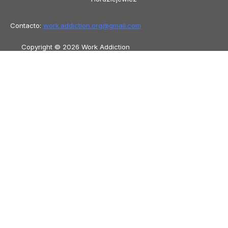
Contacto:
work.addiction.org@
gmail.com
Copyright © 2026 Work Addiction
Español
Español
English
Polski
Italiano
Македонски јазик
Français
Slovenščina
Slovenčina
العربية
香港中文
简体中文
Azərbaycan dili
Čeština
Dansk
Български
Bosanski
Deutsch
Eesti
עִבְרִית
Ελληνικά
Magyar
Shqip
Lietuvių kalba
Tiếng Việt
ไทย
O‘zbekcha
Türkçe
Հայերեն
Română
日本語
Русский
हिन्दी
Latviešu valoda
ქართული
Српски језик