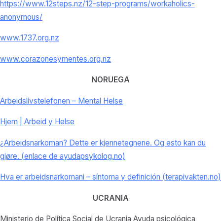
https://www.12steps.nz/12-step-programs/workaholics-
anonymous/
www.1737.org.nz
www.corazonesymentes.org.nz
NORUEGA
Arbeidslivstelefonen – Mental Helse
Hjem | Arbeid y Helse
¿Arbeidsnarkoman? Dette er kjennetegnene. Og esto kan du
gjøre. (enlace de ayudapsykolog.no)
Hva er arbeidsnarkomani – síntoma y definición (terapivakten.no)
UCRANIA
Ministerio de Política Social de Ucrania Ayuda psicológica