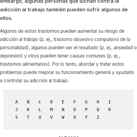
embargo, algunas personas que luchan contra la
adicción al trabajo también pueden sufrir algunos de
ellos.
Algunos de estos trastornos pueden aumentar su riesgo de
adicción al trabajo (p. ej., trastorno obsesivo compulsivo de la
personalidad), algunos pueden ser el resultado (p. ej., ansiedad o
depresión) y otros pueden tener causas comunes (p. ej.,
trastornos alimentarios). Por lo tanto, abordar y tratar estos
problemas puede mejorar su funcionamiento general y ayudarlo
a controlar su adicción al trabajo.
A
B
C
D
E
F
G
H
I
J
K
L
M
N
O
P
Q
R
S
T
U
V
W
X
Y
Z