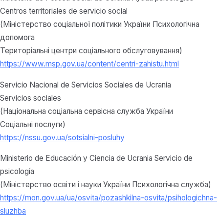
Centros territoriales de servicio social
(Міністерство соціальної політики України Психологічна
допомога
Територіальні центри соціального обслуговування)
https://www.msp.gov.ua/content/centri-zahistu.html
Servicio Nacional de Servicios Sociales de Ucrania
Servicios sociales
(Національна соціальна сервісна служба України
Соціальні послуги)
https://nssu.gov.ua/sotsialni-posluhy
Ministerio de Educación y Ciencia de Ucrania Servicio de
psicología
(Міністерство освіти і науки України Психологічна служба)
https://mon.gov.ua/ua/osvita/pozashkilna-osvita/psihologichna-
sluzhba