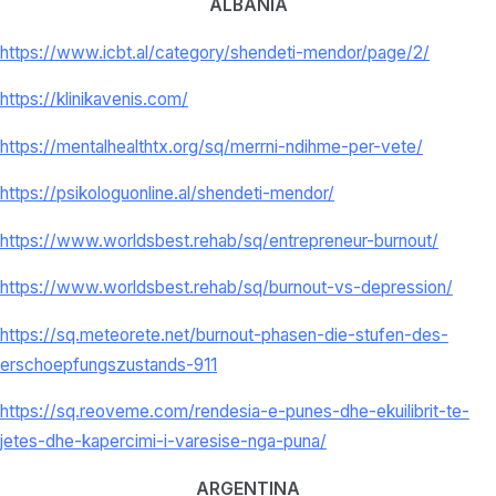
ALBANIA
https://www.icbt.al/category/shendeti-mendor/page/2/
https://klinikavenis.com/
https://mentalhealthtx.org/sq/merrni-ndihme-per-vete/
https://psikologuonline.al/shendeti-mendor/
https://www.worldsbest.rehab/sq/entrepreneur-burnout/
https://www.worldsbest.rehab/sq/burnout-vs-depression/
https://sq.meteorete.net/burnout-phasen-die-stufen-des-
erschoepfungszustands-911
https://sq.reoveme.com/rendesia-e-punes-dhe-ekuilibrit-te-
jetes-dhe-kapercimi-i-varesise-nga-puna/
ARGENTINA