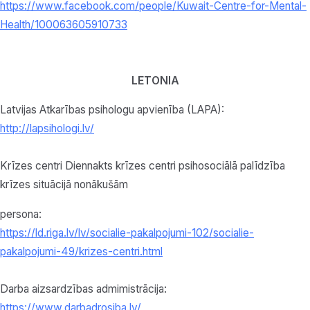
https://www.facebook.com/people/Kuwait-Centre-for-Mental-
Health/100063605910733
LETONIA
Latvijas Atkarības psihologu apvienība (LAPA):
http://lapsihologi.lv/
Krīzes centri Diennakts krīzes centri psihosociālā palīdzība
krīzes situācijā nonākušām
persona:
https://ld.riga.lv/lv/socialie-pakalpojumi-102/socialie-
pakalpojumi-49/krizes-centri.html
Darba aizsardzības admimistrācija:
https://www.darbadrosiba.lv/