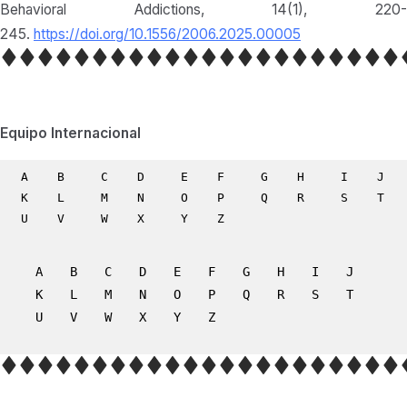
Behavioral Addictions, 14(1), 220-
245.
https://doi.org/10.1556/2006.2025.00005
Equipo Internacional
A
B
C
D
E
F
G
H
I
J
K
L
M
N
O
P
Q
R
S
T
U
V
W
X
Y
Z
A
B
C
D
E
F
G
H
I
J
K
L
M
N
O
P
Q
R
S
T
U
V
W
X
Y
Z