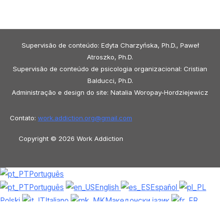
Supervisão de conteúdo: Edyta Charzyńska, Ph.D., Paweł
Atroszko, Ph.D.
Supervisão de conteúdo de psicologia organizacional: Cristian
Balducci, Ph.D.
Administração e design do site: Natalia Woropay-Hordziejewicz
Contato:
work.addiction.org@
gmail.com
Copyright © 2026 Work Addiction
Português
Português
English
Español
Polski
Italiano
Македонски јазик
Français
Slovenščina
Slovenčina
العربية