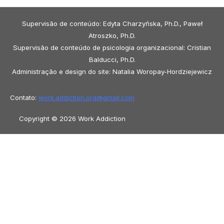
Supervisão de conteúdo: Edyta Charzyńska, Ph.D., Paweł
Atroszko, Ph.D.
Supervisão de conteúdo de psicologia organizacional: Cristian
Balducci, Ph.D.
Administração e design do site: Natalia Woropay-Hordziejewicz
Contato:
work.addiction.org@
gmail.com
Copyright © 2026 Work Addiction
Português
Português
English
Español
Polski
Italiano
Македонски јазик
Français
Slovenščina
Slovenčina
العربية
香港中文
简体中文
Azərbaycan dili
Čeština
Dansk
Български