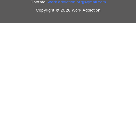
Contato:
work.addiction.org@
gmail.com
Copyright © 2026 Work Addiction
Português
Português
English
Español
Polski
Italiano
Македонски јазик
Français
Slovenščina
Slovenčina
العربية
香港中文
简体中文
Azərbaycan dili
Čeština
Dansk
Български
Bosanski
Deutsch
Eesti
עִבְרִית
Ελληνικά
Magyar
Shqip
Lietuvių kalba
Tiếng Việt
ไทย
O‘zbekcha
Türkçe
Հայերեն
Română
日本語
Русский
हिन्दी
Latviešu valoda
ქართული
Српски
језик
한국어
فارسی
Nederlands
Nederlands (België)
Hrvatski
Svenska