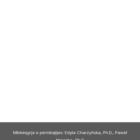
Mbikëqyrja e përmbajtjes: Edyta Charzyńska, Ph.D., Paweł