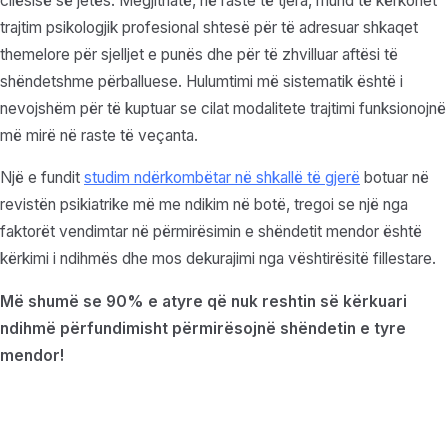
cilësisë së jetës. Megjithatë, në raste të tjera, mund të kërkohet
trajtim psikologjik profesional shtesë për të adresuar shkaqet
themelore për sjelljet e punës dhe për të zhvilluar aftësi të
shëndetshme përballuese. Hulumtimi më sistematik është i
nevojshëm për të kuptuar se cilat modalitete trajtimi funksionojnë
më mirë në raste të veçanta.
Një e fundit
studim ndërkombëtar në shkallë të gjerë
botuar në
revistën psikiatrike më me ndikim në botë, tregoi se një nga
faktorët vendimtar në përmirësimin e shëndetit mendor është
kërkimi i ndihmës dhe mos dekurajimi nga vështirësitë fillestare.
Më shumë se 90% e atyre që nuk reshtin së kërkuari
ndihmë përfundimisht përmirësojnë shëndetin e tyre
mendor!