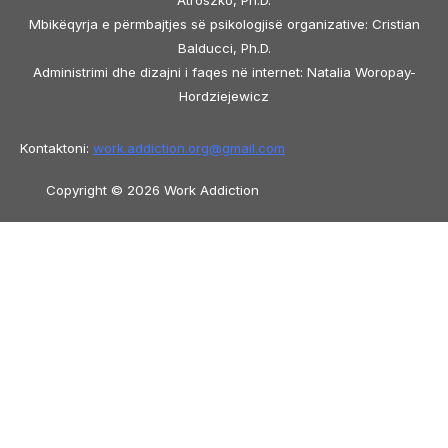
Atroszko, Ph.D.
Mbikëqyrja e përmbajtjes së psikologjisë organizative: Cristian
Balducci, Ph.D.
Administrimi dhe dizajni i faqes në internet: Natalia Woropay-
Hordziejewicz
Kontaktoni:
work.addiction.org@
gmail.com
Copyright © 2026 Work Addiction
Shqip
Shqip
English
Español
Polski
Italiano
Македонски јазик
Français
Slovenščina
Slovenčina
العربية
香港
中文
简体中文
Azərbaycan dili
Čeština
Dansk
Български
Bosanski
Deutsch
Eesti
עִבְרִית
Ελληνικά