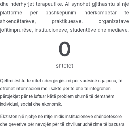
dhe ndërhyrjet terapeutike. Ai synohet gjithashtu si një
platformë për bashkëpunim ndërkombëtar të
shkencëtarëve, praktikuesve, organizatave
jofitimprurëse, institucioneve, studentëve dhe mediave.
0
shtetet
Qëllimi është të rritet ndërgjegjësimi për varësinë nga puna, të
ofrohet informacioni më i saktë për të dhe të integrohen
përpjekjet për të luftuar këtë problem shumë të dëmshëm
individual, social dhe ekonomik.
Ekziston një njohje në rritje midis institucioneve shëndetësore
dhe qeverive për nevojën për të zhvilluar udhëzime të bazuara