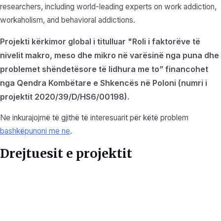
researchers, including world-leading experts on work addiction,
workaholism, and behavioral addictions.
Roli i faktorëve të
Projekti kërkimor global i titulluar "
nivelit makro, meso dhe mikro në varësinë nga puna dhe
problemet shëndetësore të lidhura me to”
financohet
nga
Qendra Kombëtare e Shkencës në Poloni (numri i
projektit
2020/39/D/HS6/00198).
Ne inkurajojmë të gjithë të interesuarit për këtë problem
bashkëpunoni me ne
.
Drejtuesit e projektit