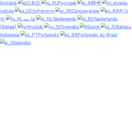
Română
日本語
Русский
हिन्दी
Latviešu
valoda
ქართული
Српски језик
한국
어
فارسی
Nederlands
Nederlands
(België)
Hrvatski
Svenska
Suomi
Bahasa
Indonesia
Português
Português do Brasil
Íslenska