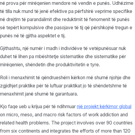
në prova për mirëqenien mendore në vendin e punës. Udhëzime
të tilla nuk mund të jenë efektive pa përfshirë veprime specifike
në drejtim të parandalimit dhe reduktimit të fenomenit të punës
së tepërt kompulsive dhe pasojave të tij që përshkojnë tregun e
punës në të gjitha aspektet e tij.
Gjithashtu, një numër i madh i individëve të vetëpunësuar nuk
duhet të lihen pa mbështetje sistematike dhe sistematike për
mirëqenien, shëndetin dhe produktivitetin e tyre.
Roli i menaxhimit të qëndrueshëm kërkon më shumë njohje dhe
zgjidhjet praktike për të luftuar praktikat jo të shëndetshme të
menaxhimit janë shumë të garantuara.
Kjo faqe ueb u krijua për të ndihmuar
një projekt kërkimor global
on micro, meso, and macro risk factors of work addiction and
related health problems. The project involves over 90 countries
from six continents and integrates the efforts of more than 120