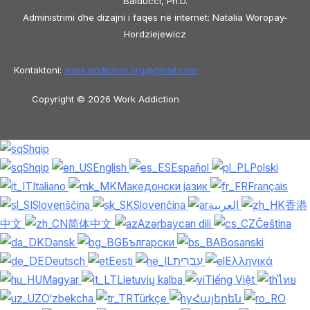
Balducci, Ph.D.
Administrimi dhe dizajni i faqes në internet: Natalia Woropay-
Hordziejewicz
Kontaktoni:
work.addiction.org@
gmail.com
Copyright © 2026 Work Addiction
Shqip
Shqip
English
Español
Polski
Italiano
Македонски јазик
Français
Slovenščina
Slovenčina
العربية
香港
中文
简体中文
Azərbaycan dili
Čeština
Dansk
Български
Bosanski
Deutsch
Eesti
עִבְרִית
Ελληνικά
Magyar
Lietuvių kalba
Tiếng Việt
ไทย
O‘zbekcha
Türkçe
Հայերեն