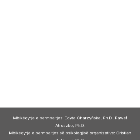
Mbikëqyrja e përmbajtjes: Edyta Charzyńska, Ph.D., Paweł
Atroszko, Ph.D.
Mbikëqyrja e përmbajtjes së psikologjisë organizative: Cristian