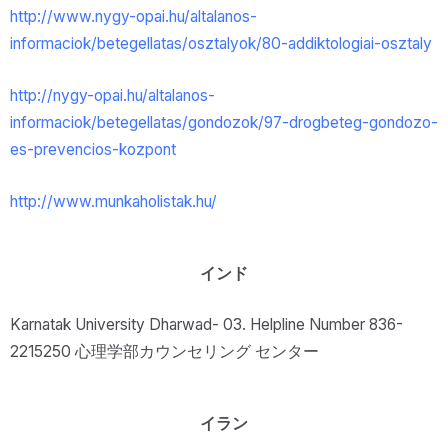
http://www.nygy-opai.hu/altalanos-
informaciok/betegellatas/osztalyok/80-addiktologiai-osztaly
http://nygy-opai.hu/altalanos-
informaciok/betegellatas/gondozok/97-drogbeteg-gondozo-
es-prevencios-kozpont
http://www.munkaholistak.hu/
インド
Karnatak University Dharwad- 03. Helpline Number 836-
2215250 心理学部カウンセリング センター
イラン