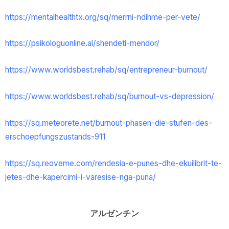
https://mentalhealthtx.org/sq/merrni-ndihme-per-vete/
https://psikologuonline.al/shendeti-mendor/
https://www.worldsbest.rehab/sq/entrepreneur-burnout/
https://www.worldsbest.rehab/sq/burnout-vs-depression/
https://sq.meteorete.net/burnout-phasen-die-stufen-des-
erschoepfungszustands-911
https://sq.reoveme.com/rendesia-e-punes-dhe-ekuilibrit-te-
jetes-dhe-kapercimi-i-varesise-nga-puna/
アルゼンチン