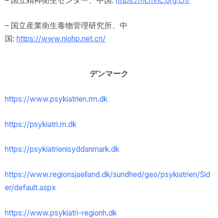
– 国立精神衛生センター、中国:
https://ncmhc.org.cn/
– 国立産業衛生毒物管理研究所、中
国:
https://www.niohp.net.
cn/
デンマーク
https://www.psykiatrien.rm.dk
https://psykiatri.rn.dk
https://psykiatrienisyddanmark.dk
https://www.regionsjaelland.dk/sundhed/geo/psykiatrien/Sid
er/default.aspx
https://www.psykiatri-regionh.dk