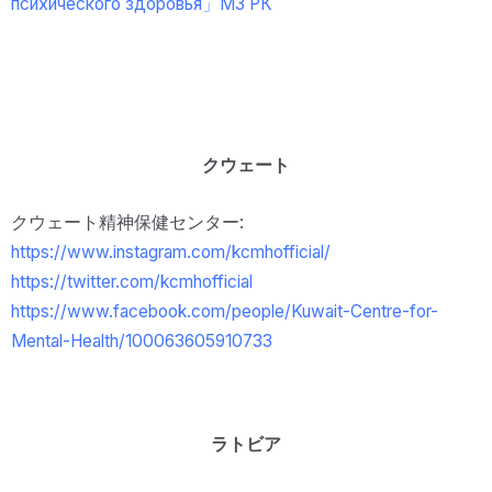
психического здоровья」МЗ РК
クウェート
クウェート精神保健センター:
https://www.instagram.com/kcmhofficial/
https://twitter.com/kcmhofficial
https://www.facebook.com/people/Kuwait-Centre-for-
Mental-Health/100063605910733
ラトビア