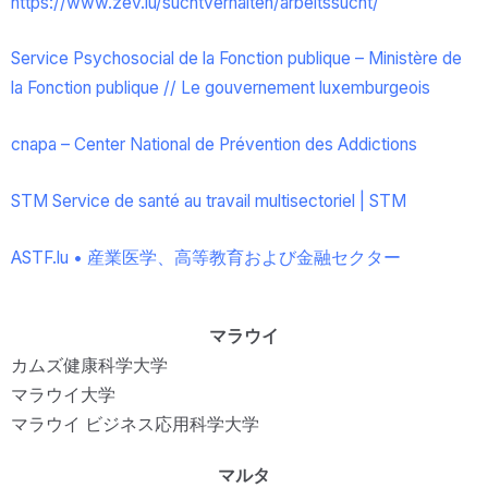
https://www.zev.lu/
suchtverhalten/arbeitssucht/
Service Psychosocial de la Fonction publique – Ministère de
la Fonction publique // Le gouvernement luxemburgeois
cnapa – Center National de Prévention des Addictions
STM Service de santé au travail multisectoriel | STM
ASTF.lu • 産業医学、高等教育および金融セクター
マラウイ
カムズ健康科学大学
マラウイ大学
マラウイ ビジネス応用科学大学
マルタ