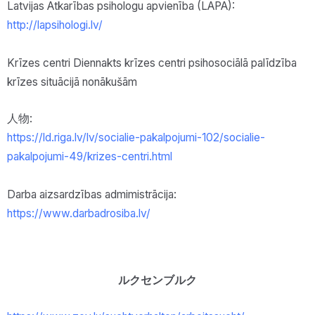
Latvijas Atkarības psihologu apvienība (LAPA):
http://lapsihologi.lv/
Krīzes centri Diennakts krīzes centri psihosociālā palīdzība
krīzes situācijā nonākušām
人物:
https://ld.riga.lv/lv/socialie-pakalpojumi-102/socialie-
pakalpojumi-49/krizes-centri.html
Darba aizsardzības admimistrācija:
https://www.darbadrosiba.lv/
ルクセンブルク