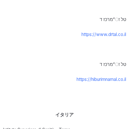
מרכז ד”ा טל
https://www.drtal.co.il
מרכז ד”ा טל
https://hiburimnamal.co.il
イタリア