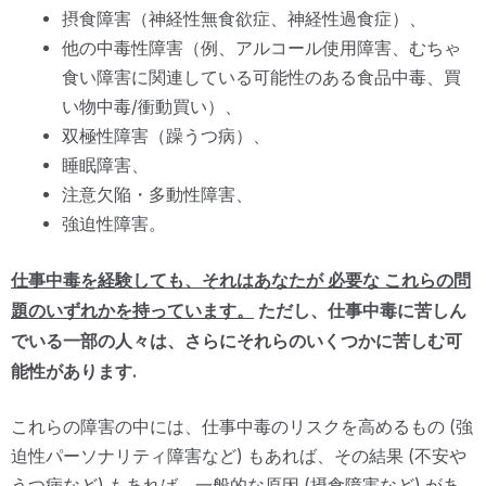
摂食障害（神経性無食欲症、神経性過食症）、
他の中毒性障害（例、アルコール使用障害、むちゃ
食い障害に関連している可能性のある食品中毒、買
い物中毒/衝動買い）、
双極性障害（躁うつ病）、
睡眠障害、
注意欠陥・多動性障害、
強迫性障害。
必要な
これらの問
仕事中毒を経験しても、それはあなたが
題のいずれかを持っています。
ただし、仕事中毒に苦しん
でいる一部の人々は、さらにそれらのいくつかに苦しむ可
能性があります.
これらの障害の中には、仕事中毒のリスクを高めるもの (強
迫性パーソナリティ障害など) もあれば、その結果 (不安や
うつ病など) もあれば、一般的な原因 (摂食障害など) があ