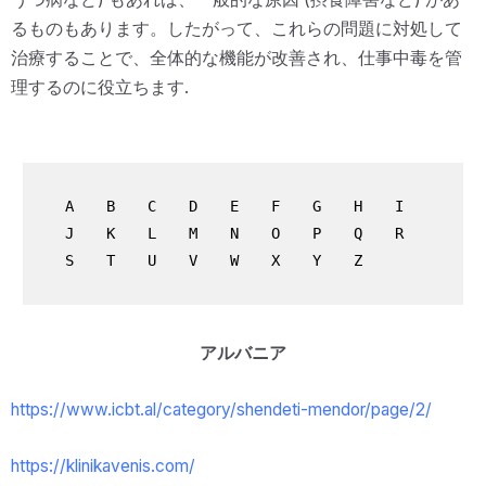
るものもあります。したがって、これらの問題に対処して
治療することで、全体的な機能が改善され、仕事中毒を管
理するのに役立ちます.
A
B
C
D
E
F
G
H
I
J
K
L
M
N
O
P
Q
R
S
T
U
V
W
X
Y
Z
アルバニア
https://www.icbt.al/category/shendeti-mendor/page/2/
https://klinikavenis.com/