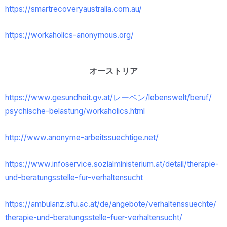
https://smartrecoveryaustralia.com.au/
https://workaholics-anonymous.org/
オーストリア
https://www.gesundheit.gv.at/
レーベン/lebenswelt/beruf/
psychische-belastung/
workaholics.html
http://www.anonyme-
arbeitssuechtige.net/
https://www.infoservice.
sozialministerium.at/detail/
therapie-
und-beratungsstelle-
fur-verhaltensucht
https://ambulanz.sfu.ac.at/de/
angebote/verhaltenssuechte/
therapie-und-beratungsstelle-
fuer-verhaltensucht/