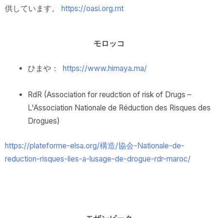
供しています。
https://oasi.org.mt
モロッコ
ひまや：
https://www.himaya.ma/
RdR (Association for reudction of risk of Drugs –
L'Association Nationale de Réduction des Risques des
Drogues)
https://plateforme-elsa.org/
構造/協会-
Nationale-de-
reduction-
risques-lies-a-lusage-de-
drogue-rdr-maroc/