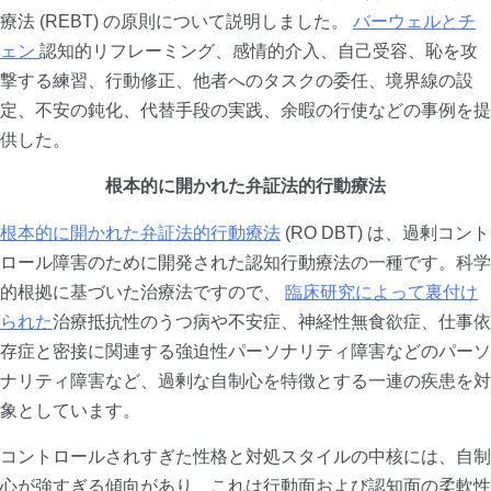
療法 (REBT) の原則について説明しました。
バーウェルとチ
ェン
認知的リフレーミング、感情的介入、自己受容、恥を攻
撃する練習、行動修正、他者へのタスクの委任、境界線の設
定、不安の鈍化、代替手段の実践、余暇の行使などの事例を提
供した。
根本的に開かれた弁証法的行動療法
根本的に開かれた弁証法的行動療法
(RO DBT) は、過剰コント
ロール障害のために開発された認知行動療法の一種です。科学
的根拠に基づいた治療法ですので、
臨床研究によって裏付け
られた
治療抵抗性のうつ病や不安症、神経性無食欲症、仕事依
存症と密接に関連する強迫性パーソナリティ障害などのパーソ
ナリティ障害など、過剰な自制心を特徴とする一連の疾患を対
象としています。
コントロールされすぎた性格と対処スタイルの中核には、自制
心が強すぎる傾向があり、これは行動面および認知面の柔軟性