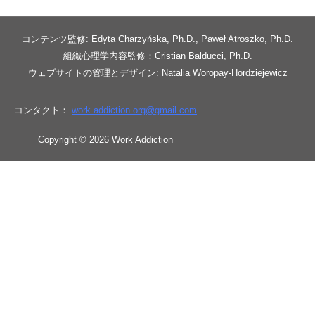
コンテンツ監修: Edyta Charzyńska, Ph.D., Paweł Atroszko, Ph.D.
組織心理学内容監修：Cristian Balducci, Ph.D.
ウェブサイトの管理とデザイン: Natalia Woropay-Hordziejewicz
コンタクト：
work.addiction.org@
gmail.com
Copyright © 2026 Work Addiction
日本語
日本語
English
Español
Polski
Italiano
Македонски јазик
Français
Slovenščina
Slovenčina
العربية
香港中文
简体中文
Azərbaycan dili
Čeština
Dansk
Български
Bosanski
Deutsch
Eesti
עִבְרִית