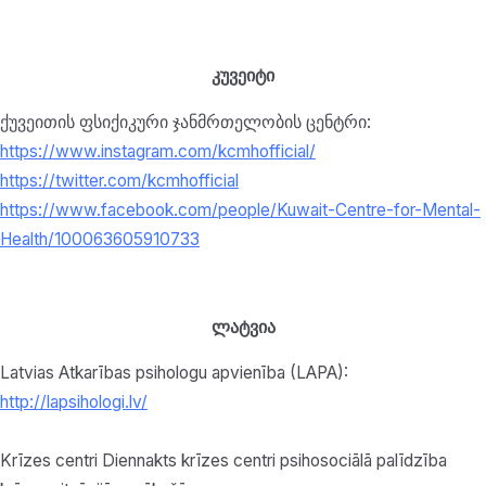
კუვეიტი
ქუვეითის ფსიქიკური ჯანმრთელობის ცენტრი:
https://www.instagram.com/kcmhofficial/
https://twitter.com/kcmhofficial
https://www.facebook.com/people/Kuwait-Centre-for-Mental-
Health/100063605910733
ლატვია
Latvias Atkarības psihologu apvienība (LAPA):
http://lapsihologi.lv/
Krīzes centri Diennakts krīzes centri psihosociālā palīdzība