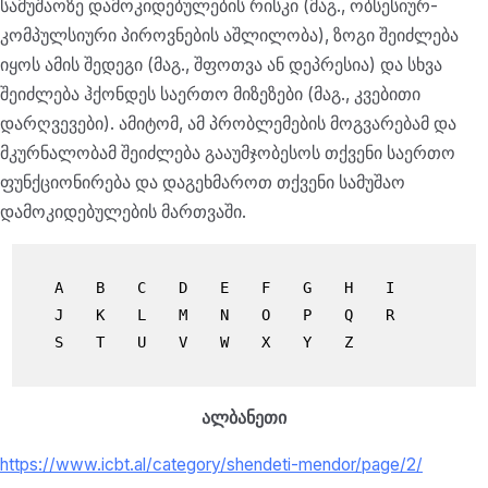
სამუშაოზე დამოკიდებულების რისკი (მაგ., ობსესიურ-
კომპულსიური პიროვნების აშლილობა), ზოგი შეიძლება
იყოს ამის შედეგი (მაგ., შფოთვა ან დეპრესია) და სხვა
შეიძლება ჰქონდეს საერთო მიზეზები (მაგ., კვებითი
დარღვევები). ამიტომ, ამ პრობლემების მოგვარებამ და
მკურნალობამ შეიძლება გააუმჯობესოს თქვენი საერთო
ფუნქციონირება და დაგეხმაროთ თქვენი სამუშაო
დამოკიდებულების მართვაში.
A
B
C
D
E
F
G
H
I
J
K
L
M
N
O
P
Q
R
S
T
U
V
W
X
Y
Z
ალბანეთი
https://www.icbt.al/category/shendeti-mendor/page/2/