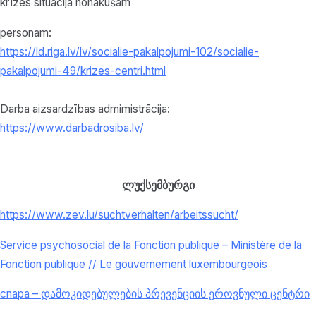
krīzes situācijā nonākušām
personam:
https://ld.riga.lv/lv/socialie-pakalpojumi-102/socialie-
pakalpojumi-49/krizes-centri.html
Darba aizsardzības admimistrācija:
https://www.darbadrosiba.lv/
ლუქსემბურგი
https://www.zev.lu/
suchtverhalten/arbeitssucht/
Service psychosocial de la Fonction publique – Ministère de la
Fonction publique // Le gouvernement luxembourgeois
cnapa – დამოკიდებულების პრევენციის ეროვნული ცენტრი