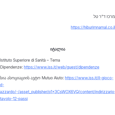
מרכז ד”ר טל
https://hiburimnamal.co.il
იტალია
Istituto Superiore di Sanità – Tema
Dipendenze:
https://www.iss.it/web/guest/dipendenze
სია ასოციაციის ავტო Mutuo Aiuto:
https://www.iss.it/il-gioco-
d-
azzardo/-/asset_publisher/p1x3CsWOX6VQ/content/indirizzario
tavolo-12-passi