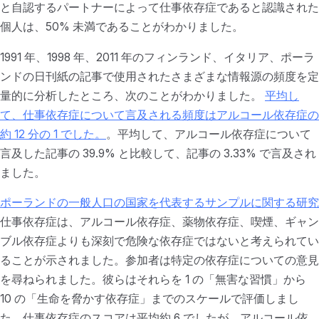
と自認するパートナーによって仕事依存症であると認識された
個人は、50% 未満であることがわかりました。
1991 年、1998 年、2011 年のフィンランド、イタリア、ポーラ
ンドの日刊紙の記事で使用されたさまざまな情報源の頻度を定
量的に分析したところ、次のことがわかりました。
平均し
て、仕事依存症について言及される頻度はアルコール依存症の
約 12 分の 1 でした。
。平均して、アルコール依存症について
言及した記事の 39.9% と比較して、記事の 3.33% で言及され
ました。
ポーランドの一般人口の国家を代表するサンプルに関する研究
仕事依存症は、アルコール依存症、薬物依存症、喫煙、ギャン
ブル依存症よりも深刻で危険な依存症ではないと考えられてい
ることが示されました。参加者は特定の依存症についての意見
を尋ねられました。彼らはそれらを 1 の「無害な習慣」から
10 の「生命を脅かす依存症」までのスケールで評価しまし
た。仕事依存症のスコアは平均約 6 でしたが、アルコール依