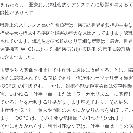
をもたらし、医療および社会的ケアシステムに影響を与える可
能性があります.
職業上のストレスと高い作業負荷は、疾病の世界的負担の主要な
構成要素を構成する疾病と障害の重大な原因としてますます認識
されています。燃え尽き症候群のより詳細な定義は、最近、世界
保健機関 (WHO) によって国際疾病分類 (ICD-11) の第 11 回改訂版
に含まれました。
快楽や対人関係を排除して生産性に過度に没頭することは、臨
床的に認識されている問題であり、強迫性パーソナリティ障害
(OCPD) の症状です。しかし、制御不能な過重労働は依存性障
害、いわゆる「仕事中毒」または「ワーカホリズム」に関連し
ていることを示唆する証拠がますます増えており、その結果、
生産性が低下し、個人や周囲の人々にかなりの害を及ぼしてい
ます。 OCPD は、その主要な危険因子の 1 つと思われます。
それにもかかわらず、利用可能な研究は、仕事中毒は、その病