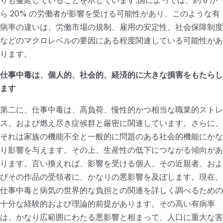
りも蔓延していることを示しています.国によっては、約 6 か
ら 20% の労働者が影響を受ける可能性があり、このような有
病率の違いは、労働市場の規制、雇用の安定性、社会保障制度
などのマクロレベルの要因にある程度関連している可能性があ
ります。
仕事中毒は、個人的、社会的、経済的に大きな損害をもたらし
ます
第二に、仕事中毒は、高負荷、慢性的かつ相当な職業的ストレ
ス、および燃え尽き症候群と厳密に関連しています。さらに、
それは家族の機能不全と一般的に問題のある社会的機能にかな
り影響を与えます。その上、生産性の低下につながる傾向があ
ります。言い換えれば、影響を受ける個人、その近親者、およ
びその作品の受領者に、かなりの悪影響を及ぼします。現在、
仕事中毒と病気の世界的な負担との関連を詳しく調べるための
十分な経験的および理論的前提があります。その高い有病率
は、かなり広範囲にわたる悪影響と相まって、人口に重大な害