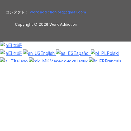
コンタクト：
work.addiction.org@
gmail.com
Copyright © 2026 Work Addiction
日本語
日本語
English
Español
Polski
Italiano
Македонски јазик
Français
Slovenščina
Slovenčina
العربية
香港
中文
简体中文
Azərbaycan dili
Čeština
Dansk
Български
Bosanski
Deutsch
Eesti
עִבְרִית
Ελληνικά
Magyar
Shqip
Lietuvių kalba
Tiếng Việt
ไทย
O‘zbekcha
Türkçe
Հայերեն
Română
Русский
हिन्दी
Latviešu
valoda
ქართული
Српски језик
한국