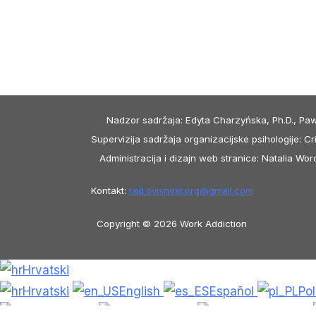
Nadzor sadržaja: Edyta Charzyńska, Ph.D., Paw
Supervizija sadržaja organizacijske psihologije: Cri
Administracija i dizajn web stranice: Natalia W
Kontakt:
rad.ovisnost.org@
gmail.com
Copyright © 2026 Work Addiction
Hrvatski
Hrvatski
English
Español
Po
香港中文
简体中文
Azərbaycan dili