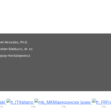
eł Atroszko, Ph.D.
stian Balducci, dr. sc.
oropay-Hordziejewicz
lski
Italiano
Македонски јазик
Fr
Čeština
Dansk
Български