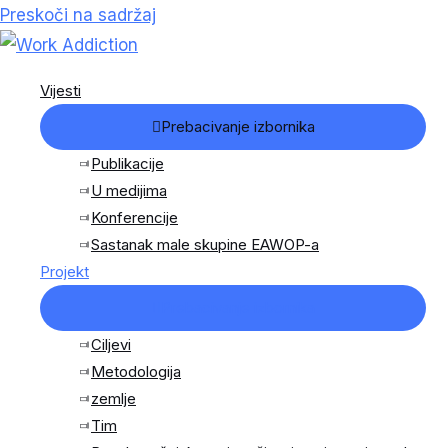
Preskoči na sadržaj
Vijesti
Prebacivanje izbornika
Publikacije
U medijima
Konferencije
Sastanak male skupine EAWOP-a
Projekt
Prebacivanje izbornika
Ciljevi
Metodologija
zemlje
Tim