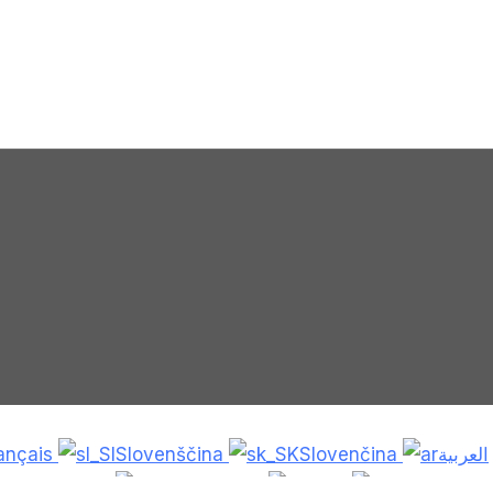
ançais
Slovenščina
Slovenčina
العربية
Bosanski
Deutsch
Eesti
עִבְרִית