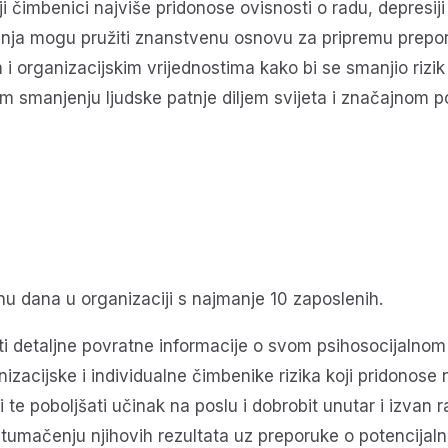
ji čimbenici najviše pridonose ovisnosti o radu, depresiji
ivanja mogu pružiti znanstvenu osnovu za pripremu prepor
 i organizacijskim vrijednostima kako bi se smanjio rizik
m smanjenju ljudske patnje diljem svijeta i značajnom pob
u dana u organizaciji s najmanje 10 zaposlenih.
 detaljne povratne informacije o svom psihosocijalnom fu
anizacijske i individualne čimbenike rizika koji pridono
 te poboljšati učinak na poslu i dobrobit unutar i izvan 
o tumačenju njihovih rezultata uz preporuke o potencijal